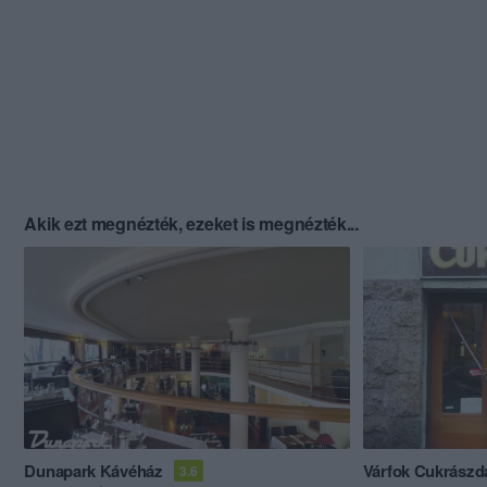
Akik ezt megnézték, ezeket is megnézték...
Dunapark Kávéház
Várfok Cukrászd
3.6