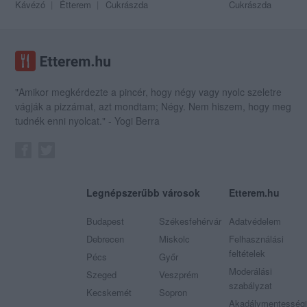
Kávézó
Étterem
Cukrászda
Cukrászda
"Amikor megkérdezte a pincér, hogy négy vagy nyolc szeletre
vágják a pizzámat, azt mondtam; Négy. Nem hiszem, hogy meg
tudnék enni nyolcat." - Yogi Berra
Legnépszerűbb városok
Etterem.hu
Budapest
Székesfehérvár
Adatvédelem
Debrecen
Miskolc
Felhasználási
feltételek
Pécs
Győr
Moderálási
Szeged
Veszprém
szabályzat
Kecskemét
Sopron
Akadálymentességi