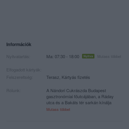
Információk
Nyitvatartás:
Ma: 07:30 - 18:00
Mutass többet
Nyitva
Elfogadott kártyák:
Felszereltség:
Terasz, Kártyás fizetés
Rólunk:
A Nándori Cukrászda Budapest
gasztronómiai főutcájában, a Ráday
utca és a Bakáts tér sarkán kínálja
hagyományos, modern és diabetikus
Mutass többet
süteményeit már több mint 50 éve.