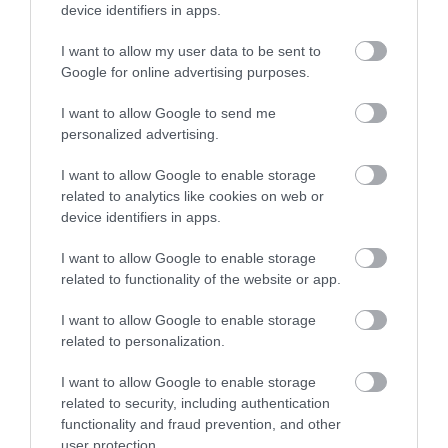
5
2
device identifiers in apps.
4.7
4
1
I want to allow my user data to be sent to
3
0
Google for online advertising purposes.
2
0
1
0
I want to allow Google to send me
personalized advertising.
Összesen 3
I want to allow Google to enable storage
related to analytics like cookies on web or
device identifiers in apps.
Megvan a maga hangulata a
cukinak, finom süteményekkel,
I want to allow Google to enable storage
nagyon jó kávéval és isteni
related to functionality of the website or app.
illatokkal.
Büki László
I want to allow Google to enable storage
2009. November 10.
Jelentés
related to personalization.
I want to allow Google to enable storage
related to security, including authentication
functionality and fraud prevention, and other
Értékeld Te is!
user protection.