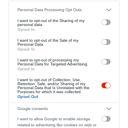
Please note that this website/app uses one or more Google
Personal Data Processing Opt Outs
services and may gather and store information including but
not limited to your visit or usage behaviour. You may click to
I want to opt-out of the Sharing of my
personal data.
grant or deny consent to Google and its third-party tags to
Opted In
use your data for below specified purposes in below Google
consent section.
I want to opt-out of the Sale of my
Personal Data.
Opted In
I want to opt-out of processing my
Personal Data for Targeted Advertising.
Opted In
I want to opt-out of Collection, Use,
Retention, Sale, and/or Sharing of my
Personal Data that Is Unrelated with the
Purposes for which it was collected.
Opted Out
Google consents
Értékelések
Értékeld Te is
I want to allow Google to enable storage
related to advertising like cookies on web or