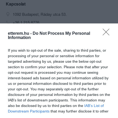
Kapcsolat
1092 Budapest, Ráday utca 53.
+36 1 215 8776
nandoricukraszda@nandori.hu
etterem.hu -
Do Not Process My Personal
Information
http://www.nandori.hu/
https://www.facebook.com/nandoricukraszda
If you wish to opt-out of the sale, sharing to third parties, or
processing of your personal or sensitive information for
targeted advertising by us, please use the below opt-out
section to confirm your selection. Please note that after your
opt-out request is processed you may continue seeing
interest-based ads based on personal information utilized by
us or personal information disclosed to third parties prior to
your opt-out. You may separately opt-out of the further
disclosure of your personal information by third parties on the
Probléma jelentése
Te vagy a tulajdonos?
IAB’s list of downstream participants. This information may
also be disclosed by us to third parties on the
IAB’s List of
Downstream Participants
that may further disclose it to other
third parties.