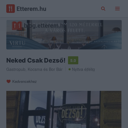
Neked Csak Dezső!
5.0
Gastropub
,
Kocsma
és
Bor Bár
Nyitva éjfélig
Kedvencekhez