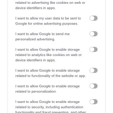
Értékelések
Értékeld Te is
related to advertising like cookies on web or
device identifiers in apps.
5
6
5.0
I want to allow my user data to be sent to
4
0
Google for online advertising purposes.
3
0
2
0
I want to allow Google to send me
1
personalized advertising.
0
Összesen 6
I want to allow Google to enable storage
related to analytics like cookies on web or
device identifiers in apps.
Bőőőséges sör és
I want to allow Google to enable storage
borválaszték, jó fej pultosok,
related to functionality of the website or app.
menő dekor, tetszik :)
I want to allow Google to enable storage
Balogh Balazs
Jelentés
related to personalization.
2014. Szeptember 25.
I want to allow Google to enable storage
related to security, including authentication
functionality and fraud prevention, and other