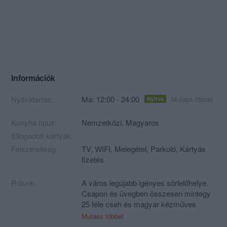
Információk
Nyitvatartás:
Ma: 12:00 - 24:00
Mutass többet
Nyitva
Konyha típus:
Nemzetközi
,
Magyaros
Elfogadott kártyák:
Felszereltség:
TV, WIFI, Melegétel, Parkoló, Kártyás
fizetés
Rólunk:
A város legújabb igényes sörlelőhelye.
Csapon és üvegben összesen mintegy
25 féle cseh és magyar kézműves
sörök a kínálatban, de a bor kedvelők se
Mutass többet
szomorkodjanak, a legjobb hazai