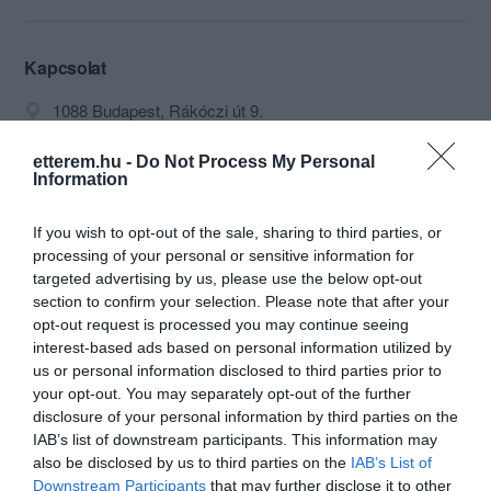
pincészetek borai, télen forralt bor vár
mindenkit, sőt bodás fröccs és
levendulás roséfröccs is szerepel a
Kapcsolat
kínálatban! Konyha hamarosan!
1088 Budapest, Rákóczi út 9.
+36 36 203 1609
etterem.hu -
Do Not Process My Personal
info@nekedcsakdezso.hu
Information
http://www.nekedcsak.hu/
If you wish to opt-out of the sale, sharing to third parties, or
fb.com/nekedcsakdezso/
processing of your personal or sensitive information for
targeted advertising by us, please use the below opt-out
section to confirm your selection. Please note that after your
opt-out request is processed you may continue seeing
interest-based ads based on personal information utilized by
us or personal information disclosed to third parties prior to
your opt-out. You may separately opt-out of the further
disclosure of your personal information by third parties on the
IAB’s list of downstream participants. This information may
Probléma jelentése
Te vagy a tulajdonos?
also be disclosed by us to third parties on the
IAB’s List of
Downstream Participants
that may further disclose it to other