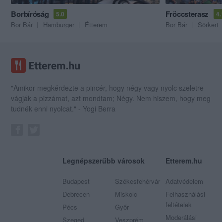
Borbíróság
Fröccsterasz
5.0
4.
Bor Bár
Hamburger
Étterem
Bor Bár
Sörkert
"Amikor megkérdezte a pincér, hogy négy vagy nyolc szeletre
vágják a pizzámat, azt mondtam; Négy. Nem hiszem, hogy meg
tudnék enni nyolcat." - Yogi Berra
Legnépszerűbb városok
Etterem.hu
Budapest
Székesfehérvár
Adatvédelem
Debrecen
Miskolc
Felhasználási
feltételek
Pécs
Győr
Moderálási
Szeged
Veszprém