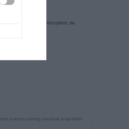
erékpártúra keretében a környékre, de