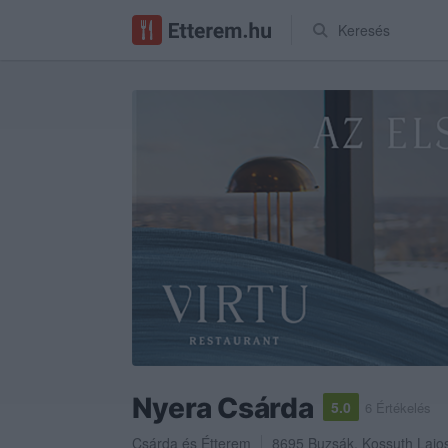
Keresés
Nyera Csárda
5.0
6 Értékelés
Csárda
és
Étterem
8695
Buzsák
,
Kossuth Lajos