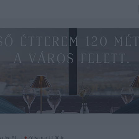
 utca 61.
Zárva ma 11:00-ig