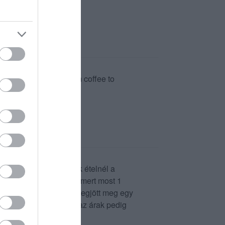
at choice of drinks, from coffee to
sztalnál ültek. Az egyik ételnél a
kor többet kell várnunk mert most 1
 kívül így láttuk hogy megjött meg egy
 adagok nagyok voltak az árak pedig