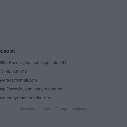
csolat
8695 Buzsák, Kossuth Lajos utca 61.
+36 85 331 212
nyeracs@gmail.com
http://www.balaton.hu/nyeracsarda
fb.com/nyeracsarda/timeline
Probléma jelentése
Te vagy a tulajdonos?