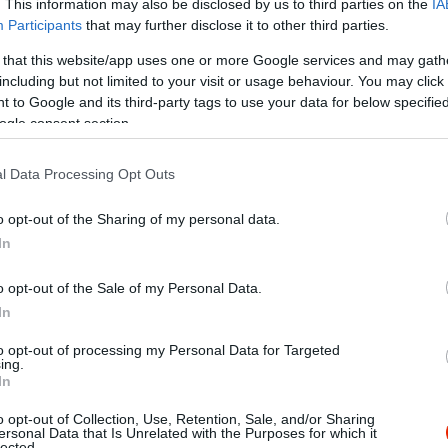
. This information may also be disclosed by us to third parties on the
IA
Participants
that may further disclose it to other third parties.
 that this website/app uses one or more Google services and may gath
including but not limited to your visit or usage behaviour. You may click 
 to Google and its third-party tags to use your data for below specifi
ogle consent section.
l Data Processing Opt Outs
o opt-out of the Sharing of my personal data.
In
delni, de szóhoz sem jutottam. Hibátlan kiszolgálás hatalmas a
o opt-out of the Sale of my Personal Data.
In
to opt-out of processing my Personal Data for Targeted
ing.
In
o opt-out of Collection, Use, Retention, Sale, and/or Sharing
es kiszolgálás. Csak ajánlani tudom. Fantasztikus
ersonal Data that Is Unrelated with the Purposes for which it
lected.