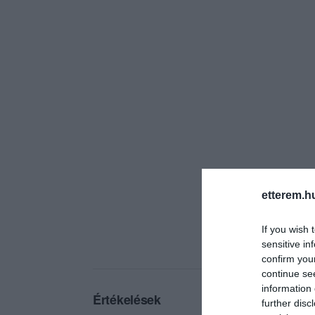
etterem.h
If you wish 
sensitive in
confirm you
continue se
information 
Értékelések
further disc