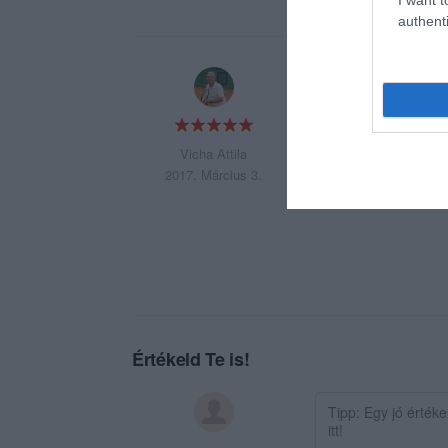
authenti
A Balatonszárszói 
a Nyera csárdát s
Sajnálom, hogy csa
Vicha Attila
2017. Március 3.
Értékeld Te is!