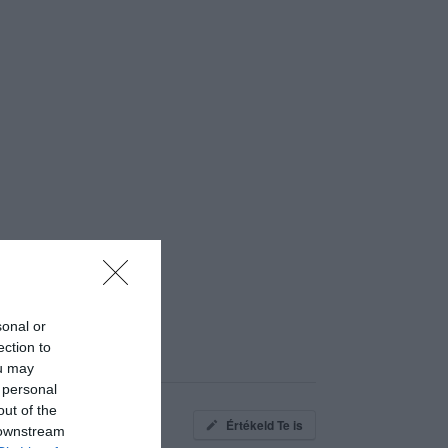
sonal or
ection to
ou may
 personal
out of the
Értékeld Te is
 downstream