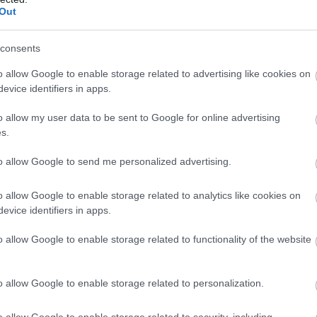
Out
consents
o allow Google to enable storage related to advertising like cookies on
evice identifiers in apps.
y run restaurant, great choice of starters, mains, and deserts, gre
o allow my user data to be sent to Google for online advertising
ice, highly recommended
s.
to allow Google to send me personalized advertising.
o allow Google to enable storage related to analytics like cookies on
evice identifiers in apps.
ek alapján mentünk ide. 4 óra körül érkeztünk, rajtunk kívül egy a
o allow Google to enable storage related to functionality of the website
barátságos volt felhívta a figyelmünket hogy ha azt rendeljük ak
n. Mást rendeltünk, és mivel közben többen is érkeztek rajtunk
o allow Google to enable storage related to personalization.
. Ettől függetlenül nem bántuk meg, nagyon finomat ettünk, az
ak. Még biztosan vissza megyünk!
o allow Google to enable storage related to security, including