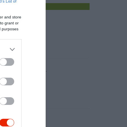
B’s List of
er and store
to grant or
ed purposes
dagok. Szóval tökéletes.