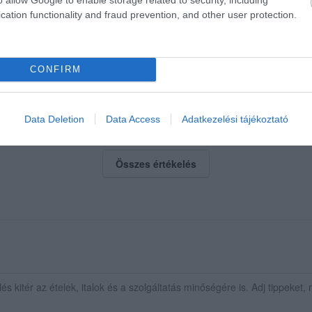
cation functionality and fraud prevention, and other user protection.
Tenisz Klub tagjaival rendszeresen ellátogatunk fürdő-, vagy k
oha nem hagyjuk ki!
CONFIRM
k áprilisban nyitnak!
Data Deletion
Data Access
Adatkezelési tájékoztató
Összes értékelés