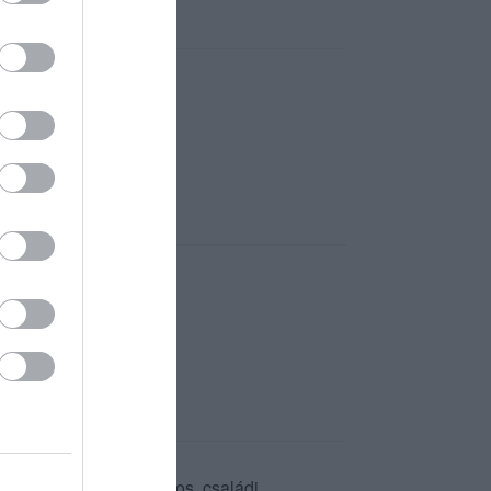
om!
mbe ebédelni. Hangulatos, családi