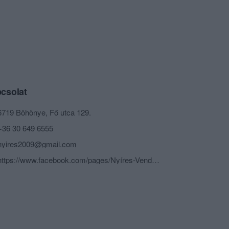
csolat
6719 Böhönye, Fő utca 129.
+36 30 649 6555
nyires2009@gmail.com
https://www.facebook.com/pages/Nyíres-Vendéglő-Böhönye/143963672463647?id=143963672463647&sk