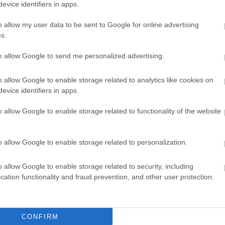
evice identifiers in apps.
o allow my user data to be sent to Google for online advertising
s.
k, gyönyörű udvar, fantasztikus kiszolgálás! Csak ajánlani tud
to allow Google to send me personalized advertising.
o allow Google to enable storage related to analytics like cookies on
evice identifiers in apps.
o allow Google to enable storage related to functionality of the website
i mivel nem lehet elérni öket telefonnon
o allow Google to enable storage related to personalization.
o allow Google to enable storage related to security, including
cation functionality and fraud prevention, and other user protection.
CONFIRM
rtva a Pécsi Idegsebészeti Klinikáról, betértünk ebbe az éttere