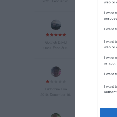
2021. Február 20.
web or d
I want t
purpose
Nagyon finom étele
I want 
I want t
Gottlieb Dávid
web or d
2020. Február 6.
I want t
or app.
Nem tudom értékeln
I want t
I want t
Fridrichné Éva
authenti
2019. December 19.
Tegnap hazafelé ta