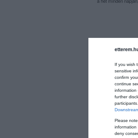
a hét minden napján, 
etterem.h
If you wish 
sensitive in
confirm you
continue se
information 
further disc
participants
Downstream 
Please note
information 
deny consent