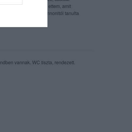
készített - túróscsúszát ettem, amit
íteni nekem. Gianni Annonitól tanulta
rembe.
rendben vannak. WC tiszta, rendezett.