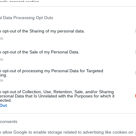
ogle consent section.
l Data Processing Opt Outs
o opt-out of the Sharing of my personal data.
In
o opt-out of the Sale of my Personal Data.
In
to opt-out of processing my Personal Data for Targeted
ing.
In
o opt-out of Collection, Use, Retention, Sale, and/or Sharing
ersonal Data that Is Unrelated with the Purposes for which it
lected.
Out
z étel! És gyors a ki szolgálás
consents
o allow Google to enable storage related to advertising like cookies on