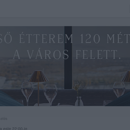
kelés
a este 22:00-ig