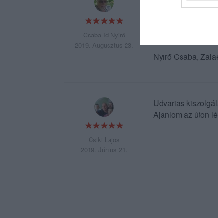
vállalkozás, melybe
eddig étteremben m
meg ő is. Nem árul
Csaba Id Nyirő
2019. Augusztus 23.
Nyirő Csaba, Zala
Udvarias kiszolgálá
Ajánlom az úton l
Csiki Lajos
2019. Június 21.