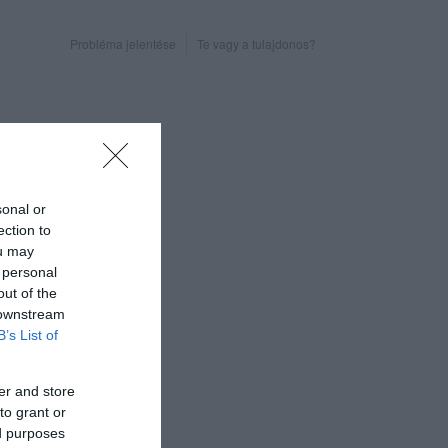
Probléma jelentése
Te vagy a tulajdonos?
sonal or
ection to
ou may
 personal
out of the
 downstream
B’s List of
er and store
to grant or
ed purposes