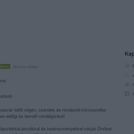
Kap
Mutass többet
Nyitva
ros
Parkoló
posvár felőli végén, csendes és rendezett környezetbe
es eddigi és leendő vendégünket!
 választékkal,akciókkal és kedvezményekkel várjuk Önöket