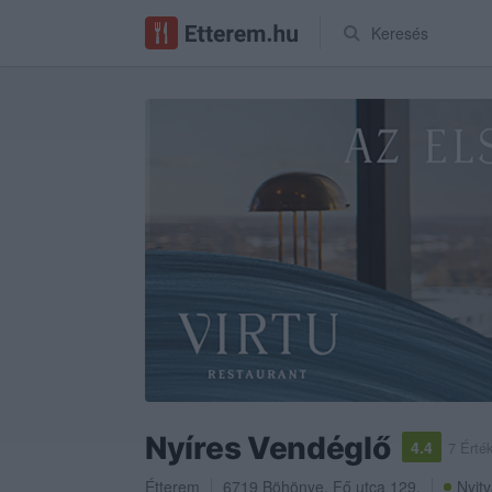
Keresés
Nyíres Vendéglő
4.4
7 Érté
Étterem
6719
Böhönye
,
Fő utca 129.
Nyitv