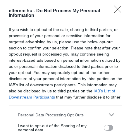
etterem.hu -
Do Not Process My Personal
Information
Kapcsolat
7039 Németkér, Szabadság utca 3.
If you wish to opt-out of the sale, sharing to third parties, or
processing of your personal or sensitive information for
+36 30 331 6951
targeted advertising by us, please use the below opt-out
info@okvetlen.hu
section to confirm your selection. Please note that after your
opt-out request is processed you may continue seeing
http://www.okvetlen.hu
interest-based ads based on personal information utilized by
fb.com/Okvetlen-Gasztropub-%C3%89tterem-586837964672862/
us or personal information disclosed to third parties prior to
your opt-out. You may separately opt-out of the further
disclosure of your personal information by third parties on the
IAB’s list of downstream participants. This information may
also be disclosed by us to third parties on the
IAB’s List of
Downstream Participants
that may further disclose it to other
third parties.
Please note that this website/app uses one or more Google
Personal Data Processing Opt Outs
services and may gather and store information including but
Probléma jelentése
Te vagy a tulajdonos?
not limited to your visit or usage behaviour. You may click to
I want to opt-out of the Sharing of my
personal data.