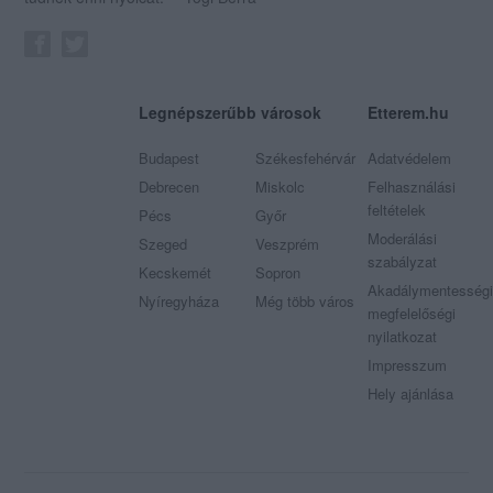
Legnépszerűbb városok
Etterem.hu
Budapest
Székesfehérvár
Adatvédelem
Debrecen
Miskolc
Felhasználási
feltételek
Pécs
Győr
Moderálási
Szeged
Veszprém
szabályzat
Kecskemét
Sopron
Akadálymentességi
Nyíregyháza
Még több város
megfelelőségi
nyilatkozat
Impresszum
Hely ajánlása