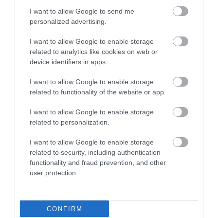
Értékelések
I want to allow Google to send me
personalized advertising.
5
1
5.0
4
0
I want to allow Google to enable storage
3
0
related to analytics like cookies on web or
device identifiers in apps.
2
0
1
0
I want to allow Google to enable storage
related to functionality of the website or app.
Összesen 1
I want to allow Google to enable storage
related to personalization.
I want to allow Google to enable storage
related to security, including authentication
functionality and fraud prevention, and other
user protection.
CONFIRM