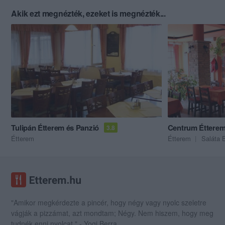
Akik ezt megnézték, ezeket is megnézték...
Tulipán Étterem és Panzió
Centrum Éttere
3.8
Étterem
Étterem
Saláta 
"Amikor megkérdezte a pincér, hogy négy vagy nyolc szeletre
vágják a pizzámat, azt mondtam; Négy. Nem hiszem, hogy meg
tudnék enni nyolcat." - Yogi Berra