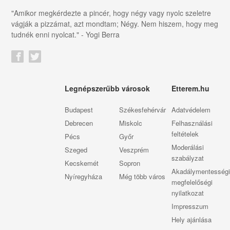
"Amikor megkérdezte a pincér, hogy négy vagy nyolc szeletre
vágják a pizzámat, azt mondtam; Négy. Nem hiszem, hogy meg
tudnék enni nyolcat." - Yogi Berra
Legnépszerűbb városok
Etterem.hu
Budapest
Székesfehérvár
Adatvédelem
Debrecen
Miskolc
Felhasználási
feltételek
Pécs
Győr
Moderálási
Szeged
Veszprém
szabályzat
Kecskemét
Sopron
Akadálymentességi
Nyíregyháza
Még több város
megfelelőségi
nyilatkozat
Impresszum
Hely ajánlása