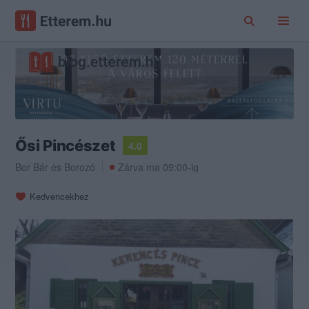
Ősi Pincészet
4.0
Bor Bár
és
Borozó
Zárva ma 09:00-ig
Kedvencekhez