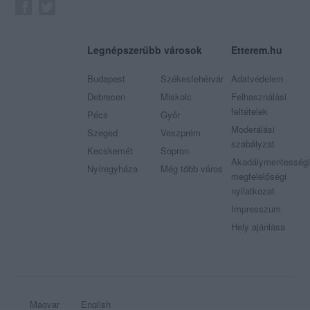
Legnépszerűbb városok
Etterem.hu
Budapest
Székesfehérvár
Adatvédelem
Debrecen
Miskolc
Felhasználási
feltételek
Pécs
Győr
Moderálási
Szeged
Veszprém
szabályzat
Kecskemét
Sopron
Akadálymentességi
Nyíregyháza
Még több város
megfelelőségi
nyilatkozat
Impresszum
Hely ajánlása
Magyar
English