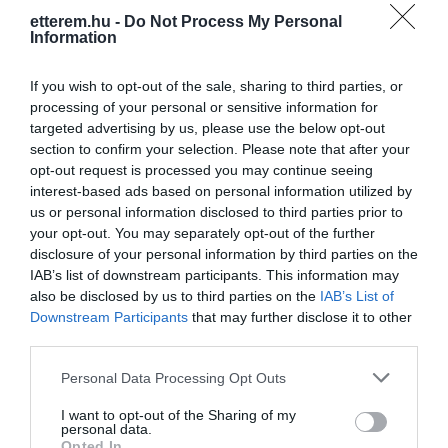
+36 30 348 6674
etterem.hu -
Do Not Process My Personal
Information
osianiko@citromail.hu
https://www.facebook.com/pages/Ősi-Pincészet-Villány/185666601475333
If you wish to opt-out of the sale, sharing to third parties, or
processing of your personal or sensitive information for
targeted advertising by us, please use the below opt-out
section to confirm your selection. Please note that after your
opt-out request is processed you may continue seeing
interest-based ads based on personal information utilized by
us or personal information disclosed to third parties prior to
your opt-out. You may separately opt-out of the further
disclosure of your personal information by third parties on the
Probléma jelentése
Te vagy a tulajdonos?
IAB’s list of downstream participants. This information may
also be disclosed by us to third parties on the
IAB’s List of
Downstream Participants
that may further disclose it to other
third parties.
Please note that this website/app uses one or more Google
Personal Data Processing Opt Outs
services and may gather and store information including but
not limited to your visit or usage behaviour. You may click to
I want to opt-out of the Sharing of my
personal data.
grant or deny consent to Google and its third-party tags to
Opted In