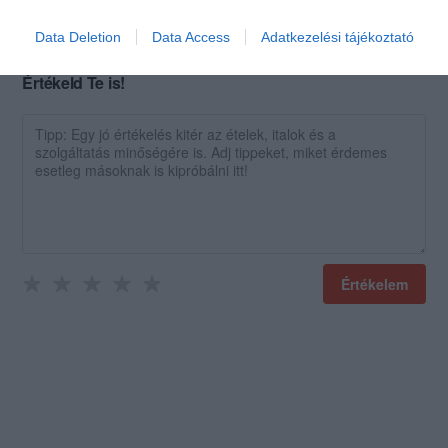
Data Deletion
Data Access
Adatkezelési tájékoztató
Értékeld Te is!
Értékelem