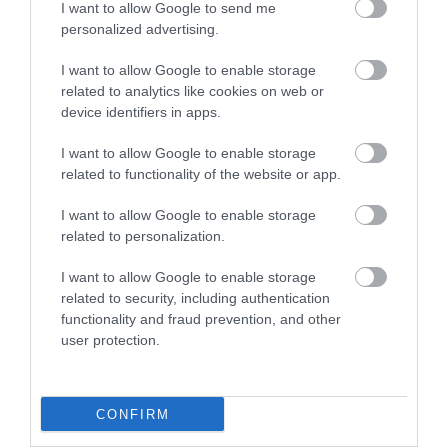
1
0
I want to allow Google to send me
personalized advertising.
Összesen 1
I want to allow Google to enable storage
related to analytics like cookies on web or
device identifiers in apps.
Rövidke időre voltunk az Ősi
család vendégei!
I want to allow Google to enable storage
Ettünk,ittunk,aludtunk náluk és
related to functionality of the website or app.
NAGYON JÓL éreztük
Szilágyi Sándor
I want to allow Google to enable storage
magunkat! Forró frissen sült
2016. Május 4.
related to personalization.
pogácsa, finom bor, bőséges
finom reggeli! Köszönünk
I want to allow Google to enable storage
mindent Anikó! Mindenkiinek
related to security, including authentication
ajánlani tudom! Ha
functionality and fraud prevention, and other
legközelebb arra járunk, ismét
user protection.
benézünk. Köszönjük a
szíveslátást! Szilágyi család.
CONFIRM
Jelentés