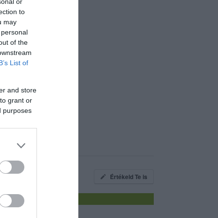
sonal or
ection to
ou may
 personal
out of the
 downstream
B’s List of
er and store
to grant or
ed purposes
Értékeld Te is