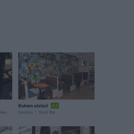
Bohém söröző
4.7
hely
Kocsma
Sport Bár