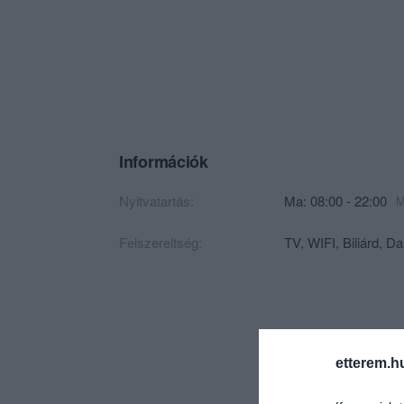
Információk
Nyitvatartás:
Ma: 08:00 - 22:00
M
Felszereltség:
TV, WIFI, Biliárd, 
etterem.h