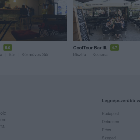
s
CoolTour Bar III.
5.0
4.7
a
Bár
Kézműves Sör
Bisztró
Kocsma
Legnépszerűbb v
olc
Budapest
 Nem
Debrecen
rra
Pécs
Szeged