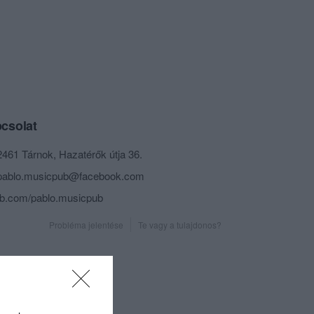
csolat
2461 Tárnok, Hazatérők útja 36.
pablo.musicpub@facebook.com
fb.com/pablo.musicpub
Probléma jelentése
Te vagy a tulajdonos?