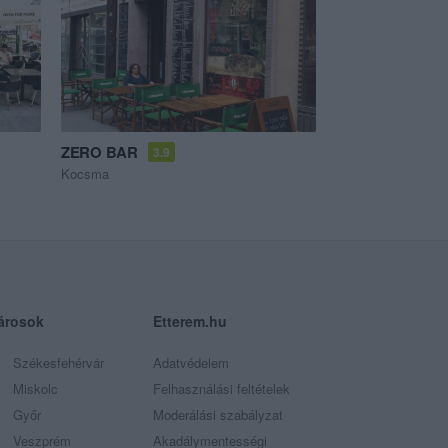
ZERO BAR
3.9
Kocsma
árosok
Etterem.hu
Székesfehérvár
Adatvédelem
Miskolc
Felhasználási feltételek
Győr
Moderálási szabályzat
Veszprém
Akadálymentességi