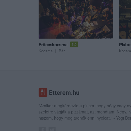
Fröccskocsma
Plató
5.0
Kocsma
Bár
Kocsm
"Amikor megkérdezte a pincér, hogy négy vagy ny
szeletre vágják a pizzámat, azt mondtam; Négy.
hiszem, hogy meg tudnék enni nyolcat." - Yogi Be