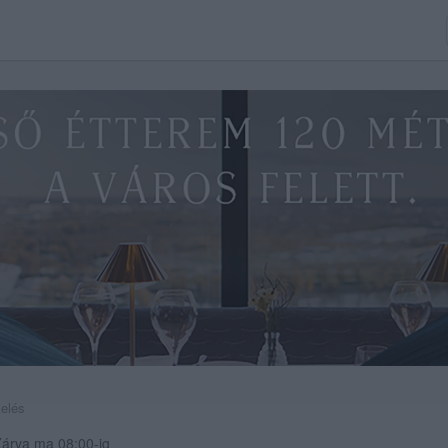
kelés
árva ma 08:00-ig