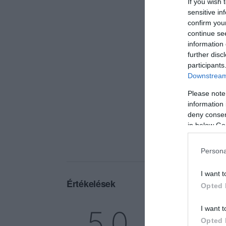
If you wish 
sensitive in
confirm you
continue se
information 
further disc
participants
Downstream 
Please note
information 
deny consent
in below Go
Persona
I want t
Értékelések
Opted 
5
1
I want t
5.0
4
0
Opted 