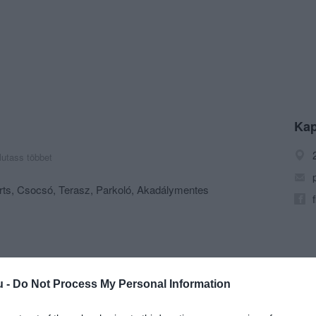
Kap
utass többet
Darts, Csocsó, Terasz, Parkoló, Akadálymentes
u -
Do Not Process My Personal Information