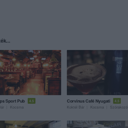
ék...
s Sport Pub
Corvinus Café Nyugati
4.5
4.5
Bár
Kocsma
Koktél Bár
Kocsma
Szórakozó