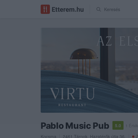
Keresés
Pablo Music Pub
5.0
1 Érté
Kocsma
2461
Tárnok
,
Hazatérők útja 36.
Z