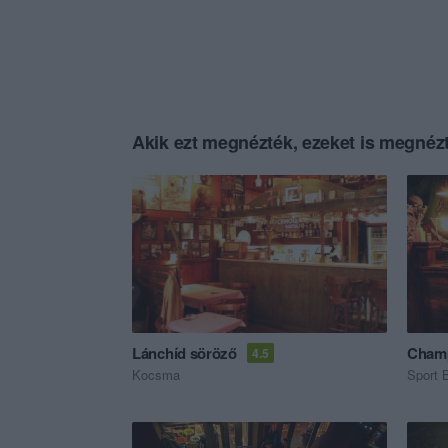
Akik ezt megnézték, ezeket is megnézt
Lánchíd söröző
Champ
4.5
Kocsma
Sport 