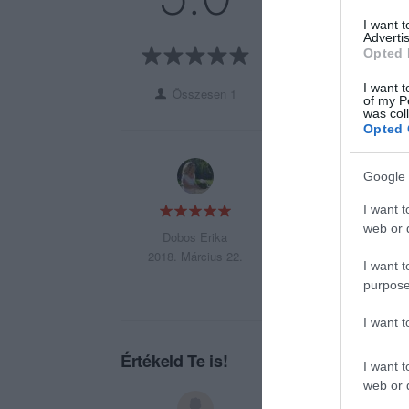
3
0
I want 
2
0
Advertis
Opted 
1
0
I want t
Összesen 1
of my P
was col
Opted 
Finom pizzát sütne
Google 
I want t
web or d
Dobos Erika
2018. Március 22.
I want t
purpose
I want 
Értékeld Te is!
I want t
web or d