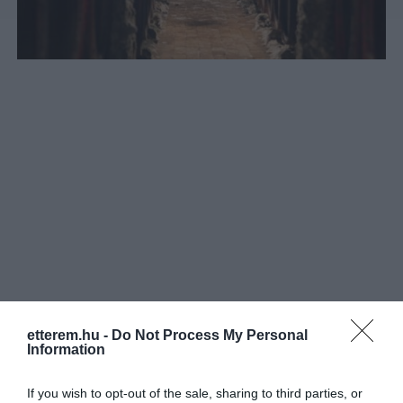
etterem.hu -
Do Not Process My Personal
Information
Információk
Nyitvatartás:
Ma: 00:00 - 24:00
Mutass többet
Nyitva
If you wish to opt-out of the sale, sharing to third parties, or