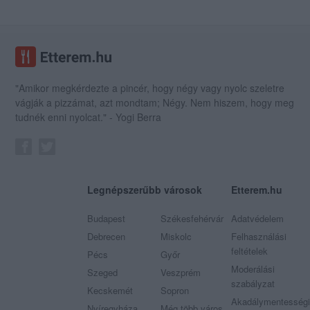
"Amikor megkérdezte a pincér, hogy négy vagy nyolc szeletre
vágják a pizzámat, azt mondtam; Négy. Nem hiszem, hogy meg
tudnék enni nyolcat." - Yogi Berra
Legnépszerűbb városok
Etterem.hu
Budapest
Székesfehérvár
Adatvédelem
Debrecen
Miskolc
Felhasználási
feltételek
Pécs
Győr
Moderálási
Szeged
Veszprém
szabályzat
Kecskemét
Sopron
Akadálymentességi
Nyíregyháza
Még több város