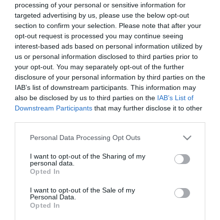
processing of your personal or sensitive information for
targeted advertising by us, please use the below opt-out
Rólunk:
Célunk megtartani a természet
section to confirm your selection. Please note that after your
egyensúlyát a borkészítésben és
opt-out request is processed you may continue seeing
borainkban. Teret engedünk a
interest-based ads based on personal information utilized by
természetnek, hiszen borainkat
Mutass többet
us or personal information disclosed to third parties prior to
többnyire vadélesztőkkel erjesztjük, így
your opt-out. You may separately opt-out of the further
megtartva az adott évjárat és dűlőink
disclosure of your personal information by third parties on the
egyediségét. Mindezt a mai borkedvelők
IAB’s list of downstream participants. This information may
ízlésvilágához igazítva.
Kapcsolat
also be disclosed by us to third parties on the
IAB’s List of
Azt valljuk, hogy a borász, szülő, ki
Downstream Participants
that may further disclose it to other
3915 Tarcal, Keresztúri út 61.
borát gyermekeként neveli. Fejlődését
third parties.
igazgatja, de soha nem formálja
+36 30 955 2167
erőszakosan, hanem szeretettel
Please note that this website/app uses one or more Google
Personal Data Processing Opt Outs
pallpetra@pallpince.hu
alkalmazkodik a természet adta
services and may gather and store information including but
értékhez.
http://pallpince.hu/
not limited to your visit or usage behaviour. You may click to
I want to opt-out of the Sharing of my
personal data.
grant or deny consent to Google and its third-party tags to
fb.com/pallpinceszet/timeline
Opted In
use your data for below specified purposes in below Google
consent section.
I want to opt-out of the Sale of my
Personal Data.
Opted In