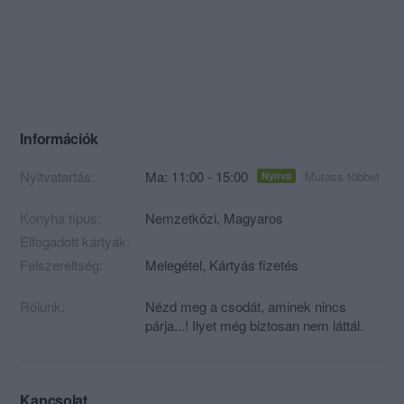
Információk
Nyitvatartás:
Ma: 11:00 - 15:00
Mutass többet
Nyitva
Konyha típus:
Nemzetközi
,
Magyaros
Elfogadott kártyák:
Felszereltség:
Melegétel, Kártyás fizetés
Rólunk:
Nézd meg a csodát, aminek nincs
párja...! Ilyet még biztosan nem láttál.
Kapcsolat