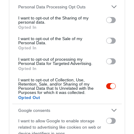
Please note that this website/app uses one or more Google
Personal Data Processing Opt Outs
services and may gather and store information including but
not limited to your visit or usage behaviour. You may click to
I want to opt-out of the Sharing of my
personal data.
grant or deny consent to Google and its third-party tags to
Opted In
use your data for below specified purposes in below Google
consent section.
I want to opt-out of the Sale of my
Personal Data.
Opted In
I want to opt-out of processing my
Personal Data for Targeted Advertising.
Opted In
I want to opt-out of Collection, Use,
Retention, Sale, and/or Sharing of my
Personal Data that Is Unrelated with the
Purposes for which it was collected.
Opted Out
Google consents
Értékelések
Értékeld Te is
I want to allow Google to enable storage
related to advertising like cookies on web or
5
1
device identifiers in apps.