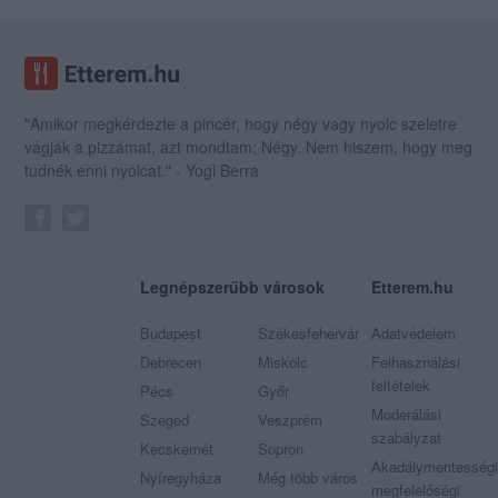
"Amikor megkérdezte a pincér, hogy négy vagy nyolc szeletre
vágják a pizzámat, azt mondtam; Négy. Nem hiszem, hogy meg
tudnék enni nyolcat." - Yogi Berra
Legnépszerűbb városok
Etterem.hu
Budapest
Székesfehérvár
Adatvédelem
Debrecen
Miskolc
Felhasználási
feltételek
Pécs
Győr
Moderálási
Szeged
Veszprém
szabályzat
Kecskemét
Sopron
Akadálymentességi
Nyíregyháza
Még több város
megfelelőségi