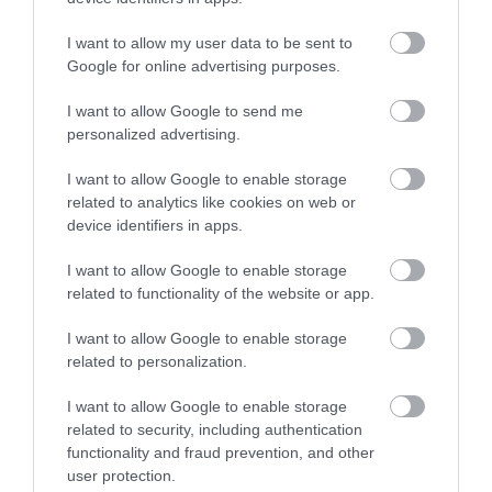
5.0
4
0
3
0
I want to allow my user data to be sent to
Google for online advertising purposes.
2
0
1
0
I want to allow Google to send me
personalized advertising.
Összesen 1
I want to allow Google to enable storage
related to analytics like cookies on web or
device identifiers in apps.
Nagyon finom a kaja, és
kellemes a környezet
I want to allow Google to enable storage
Jelentés
related to functionality of the website or app.
Hollósi Sándor
2015. Január 19.
I want to allow Google to enable storage
related to personalization.
I want to allow Google to enable storage
related to security, including authentication
functionality and fraud prevention, and other
Értékeld Te is!
user protection.