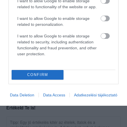
I want to allow Google to enable storage
akik a vékony tésztát kedvelik.
related to functionality of the website or app.
A tészta papírvékony, a széle
I want to allow Google to enable storage
fincsi ropogós, a pizzaszósz
related to personalization.
és a feltét pedig nagyon
ízletes. A panna cotta
I want to allow Google to enable storage
fantasztikusan könnyű, isteni
related to security, including authentication
öntettel. A pizzán kívül
functionality and fraud prevention, and other
bőséges választékban vannak
user protection.
más ételek is. Az árakkal is
elégedettek voltunk.
CONFIRM
Jelentés
Data Deletion
Data Access
Adatkezelési tájékoztató
Értékeld Te is!