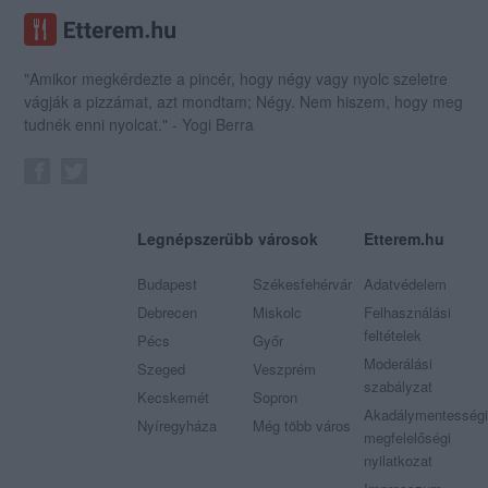
"Amikor megkérdezte a pincér, hogy négy vagy nyolc szeletre
vágják a pizzámat, azt mondtam; Négy. Nem hiszem, hogy meg
tudnék enni nyolcat." - Yogi Berra
Legnépszerűbb városok
Etterem.hu
Budapest
Székesfehérvár
Adatvédelem
Debrecen
Miskolc
Felhasználási
feltételek
Pécs
Győr
Moderálási
Szeged
Veszprém
szabályzat
Kecskemét
Sopron
Akadálymentességi
Nyíregyháza
Még több város
megfelelőségi
nyilatkozat