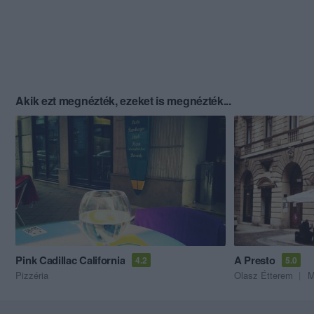
Akik ezt megnézték, ezeket is megnézték...
Pink Cadillac California
A Presto
4.2
5.0
Pizzéria
Olasz Étterem
M