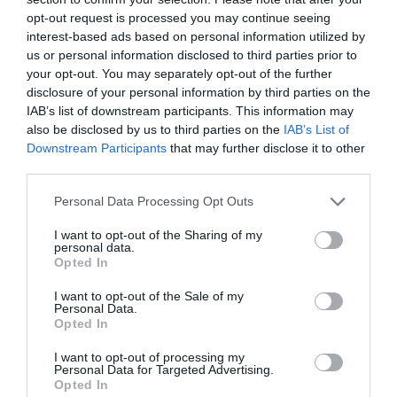
opt-out request is processed you may continue seeing
interest-based ads based on personal information utilized by
us or personal information disclosed to third parties prior to
your opt-out. You may separately opt-out of the further
disclosure of your personal information by third parties on the
IAB’s list of downstream participants. This information may
also be disclosed by us to third parties on the
IAB’s List of
Downstream Participants
that may further disclose it to other
third parties.
Please note that this website/app uses one or more Google
Personal Data Processing Opt Outs
services and may gather and store information including but
not limited to your visit or usage behaviour. You may click to
I want to opt-out of the Sharing of my
personal data.
grant or deny consent to Google and its third-party tags to
Opted In
Értékelések
Értékeld Te is
use your data for below specified purposes in below Google
consent section.
I want to opt-out of the Sale of my
5
Personal Data.
4
5.0
Opted In
4
0
3
0
I want to opt-out of processing my
Personal Data for Targeted Advertising.
2
0
Opted In