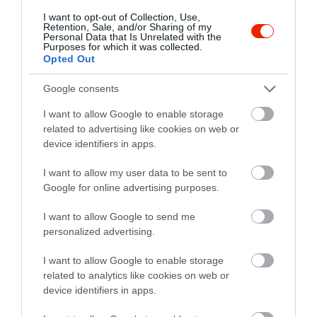
1
0
I want to opt-out of Collection, Use,
Retention, Sale, and/or Sharing of my
Összesen 4
Personal Data that Is Unrelated with the
Purposes for which it was collected.
Opted Out
Többször vettünk itt pizzát,
Google consents
eddig sosem csalódtunk.
I want to allow Google to enable storage
Finom, friss!
related to advertising like cookies on web or
Hanusz Angelika
Jelentés
device identifiers in apps.
2020. Március 6.
I want to allow my user data to be sent to
Google for online advertising purposes.
Picike, barátságos hely, ezért
I want to allow Google to send me
hűvös időben mindenképpen
personalized advertising.
érdemes előre asztalt foglalni,
I want to allow Google to enable storage
hogy biztosan legyen hely. Jó
Dobó Márta
related to analytics like cookies on web or
időben a nagy teraszon több a
2020. Március 2.
device identifiers in apps.
hely. A pizzák nagyon
finomak. Azoknak ajánlom,