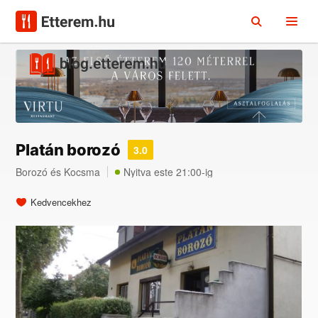
Platán borozó
3.0
Borozó
és
Kocsma
Nyitva este 21:00-ig
Kedvencekhez