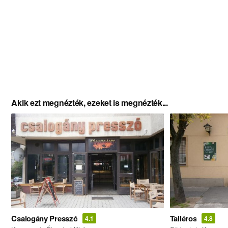
Akik ezt megnézték, ezeket is megnézték...
Csalogány Presszó
Talléros
4.1
4.8