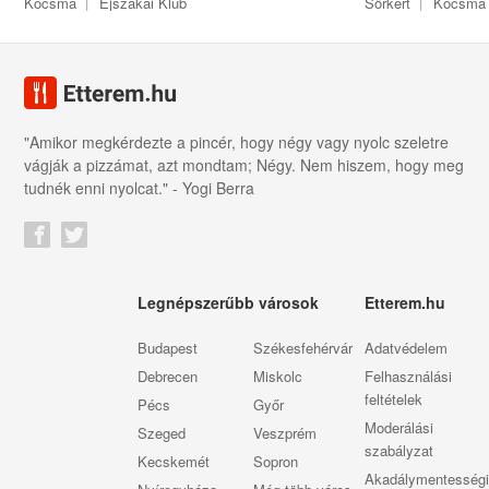
Kocsma
Éjszakai Klub
Sörkert
Kocsma
"Amikor megkérdezte a pincér, hogy négy vagy nyolc szeletre
vágják a pizzámat, azt mondtam; Négy. Nem hiszem, hogy meg
tudnék enni nyolcat." - Yogi Berra
Legnépszerűbb városok
Etterem.hu
Budapest
Székesfehérvár
Adatvédelem
Debrecen
Miskolc
Felhasználási
feltételek
Pécs
Győr
Moderálási
Szeged
Veszprém
szabályzat
Kecskemét
Sopron
Akadálymentességi