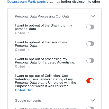
Downstream Participants
that may further disclose it to other
hogy mi normálisan és
third parties.
tiszteletteljesen rendeltünk 6
darab orosz rulettet, mire a
Please note that this website/app uses one or more Google
Personal Data Processing Opt Outs
pultos ingerülten és idegesen
services and may gather and store information including but
not limited to your visit or usage behaviour. You may click to
I want to opt-out of the Sharing of my
elkezdett b*azdmeg-ozni, hogy
personal data.
grant or deny consent to Google and its third-party tags to
mi miért akarjuk sz*opatni,
Opted In
use your data for below specified purposes in below Google
hogy ilyen b*ziságot
consent section.
I want to opt-out of the Sale of my
rendelünk, meg amúgy is
Personal Data.
hiányzik a hozzávalók 70%-a,
Opted In
majd végignézett a soron és
I want to opt-out of processing my
közölte, hogy 'Rendeljen
Personal Data for Targeted Advertising.
valaki aki nem ilyen b*ziságot
Opted In
kér.' Elhiszem, hogy hosszú a
I want to opt-out of Collection, Use,
műszak, fáradt az ember,
Retention, Sale, and/or Sharing of my
Personal Data that Is Unrelated with the
teljesen át tudom érezni, de
Purposes for which it was collected.
mélységesen felháborít a
Opted Out
pultos 'Úr' magatartása és
Google consents
viselkedése. Trágár szavak
nélkül is lehet közölni velünk,