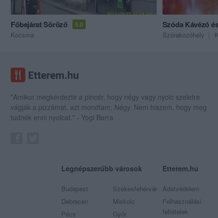
Főbejárat Söröző
Szóda Kávézó és
5.0
Kocsma
Szórakozóhely
"Amikor megkérdezte a pincér, hogy négy vagy nyolc szeletre
vágják a pizzámat, azt mondtam; Négy. Nem hiszem, hogy meg
tudnék enni nyolcat." - Yogi Berra
Legnépszerűbb városok
Etterem.hu
Budapest
Székesfehérvár
Adatvédelem
Debrecen
Miskolc
Felhasználási
feltételek
Pécs
Győr