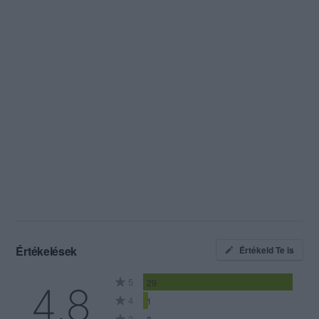
Értékelések
Értékeld Te is
5
29
4.8
4
1
3