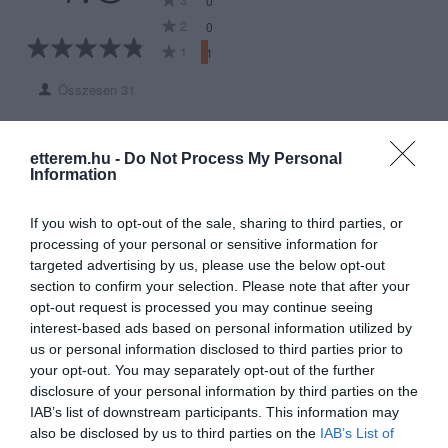
0
2
0
1
1
Összesen 31
etterem.hu -
Do Not Process My Personal
Szombaton (2019.07.06)
Information
hajnali 2 után barátaimmal 6-
an betérünk e csodálatos
If you wish to opt-out of the sale, sharing to third parties, or
helyre a társaság egyik
processing of your personal or sensitive information for
Dani Dániel
tagjának a javaslatára.Előre
targeted advertising by us, please use the below opt-out
2019. Július 7.
section to confirm your selection. Please note that after your
leszögezném, hogy a társaság
opt-out request is processed you may continue seeing
több tagja is vendéglátásban
interest-based ads based on personal information utilized by
dolgozik, ezért pontosan
us or personal information disclosed to third parties prior to
tudjuk, hogy mire allergiásak
your opt-out. You may separately opt-out of the further
sorstársaink, ezt azért
disclosure of your personal information by third parties on the
tartottam fontosnak kiemelni,
IAB’s list of downstream participants. This information may
hogy biztosíthatom a helyet,
also be disclosed by us to third parties on the
IAB’s List of