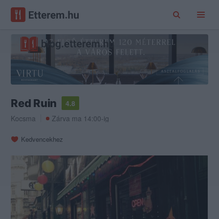
Red Ruin
4.8
Kocsma
Zárva ma 14:00-ig
Kedvencekhez