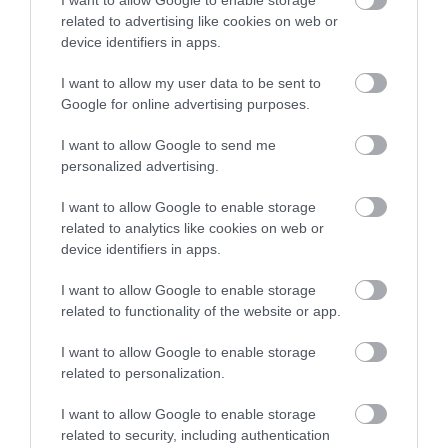
I want to allow Google to enable storage
hogy például 'Figyi srácok sok
related to advertising like cookies on web or
hozzávaló nincs inkább
device identifiers in apps.
rendeljetek valami mást.' és
I want to allow my user data to be sent to
nem 'B*zdmeg ne
Google for online advertising purposes.
sz*opassatok már'. Miután
feldolgoztuk az információt
I want to allow Google to send me
tanakodtunk, hogy rendeljünk-
personalized advertising.
e valami mást majd úgy
I want to allow Google to enable storage
döntöttünk, hogy inkább
related to analytics like cookies on web or
átmegyünk egy másik helyre
device identifiers in apps.
fogyasztani. Biztosíthatom a
vezetőséget és a pultost is,
I want to allow Google to enable storage
hogy akkor sem akartuk
related to functionality of the website or app.
szivatni őt, illetve ezután se
I want to allow Google to enable storage
fogjuk, ugyanis soha többet be
related to personalization.
nem tesszük a lábunkat a
helyre.
I want to allow Google to enable storage
related to security, including authentication