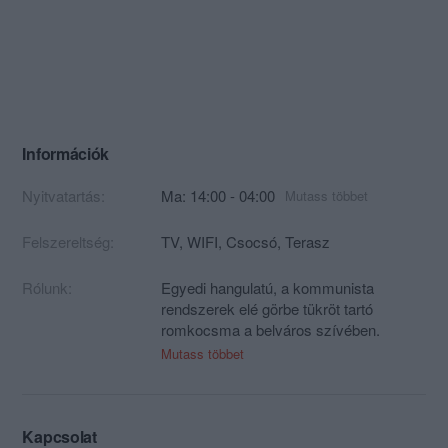
Információk
Nyitvatartás:
Ma: 14:00 - 04:00
Mutass többet
Felszereltség:
TV, WIFI, Csocsó, Terasz
Rólunk:
Egyedi hangulatú, a kommunista
rendszerek elé görbe tükröt tartó
romkocsma a belváros szívében.
Széles sörválasztékkal, baráti árakkal
Mutass többet
állandó kedvezményekkel és akciókkal
várjuk kedves vendégeinket.
Kapcsolat