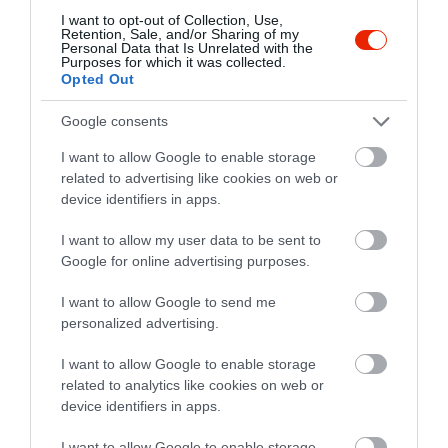
Nagyon hangulatos az egész
I want to opt-out of Collection, Use,
Retention, Sale, and/or Sharing of my
étterem, a külső terasz, és
Personal Data that Is Unrelated with the
még a wc is! Megfizethető és
Purposes for which it was collected.
Bence Horváth
Opted Out
mindemellett magas a
2018. Augusztus 26.
színvonal, kedves és gyors a
Google consents
kiszolgálás, és bő a választék!
I want to allow Google to enable storage
Csak ajánlani tudom :) mi még
related to advertising like cookies on web or
megyünk!
device identifiers in apps.
Jelentés
I want to allow my user data to be sent to
Google for online advertising purposes.
Én 3évvel ezelőtt voltam itt
I want to allow Google to send me
fantasztikus volt az étel!
personalized advertising.
Mostani pàromnak
I want to allow Google to enable storage
dicsekedtem el milyen
Orbán Rita
related to analytics like cookies on web or
fantasztikus ez az étterem és
2017. Augusztus 3.
device identifiers in apps.
hogy mindig ide kell jönnünk!
Sajnos keserves csalodàs volt
I want to allow Google to enable storage