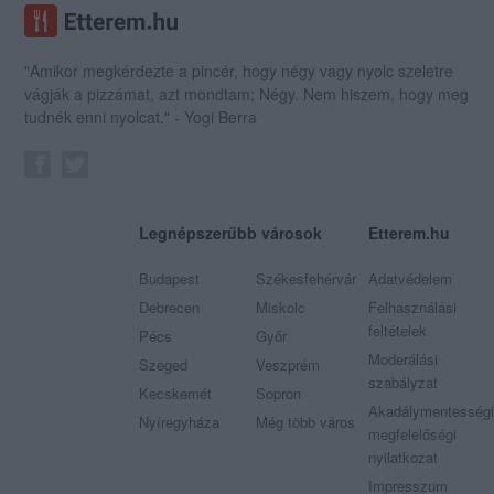
"Amikor megkérdezte a pincér, hogy négy vagy nyolc szeletre
vágják a pizzámat, azt mondtam; Négy. Nem hiszem, hogy meg
tudnék enni nyolcat." - Yogi Berra
Legnépszerűbb városok
Etterem.hu
Budapest
Székesfehérvár
Adatvédelem
Debrecen
Miskolc
Felhasználási
feltételek
Pécs
Győr
Moderálási
Szeged
Veszprém
szabályzat
Kecskemét
Sopron
Akadálymentességi
Nyíregyháza
Még több város
megfelelőségi
nyilatkozat
Impresszum