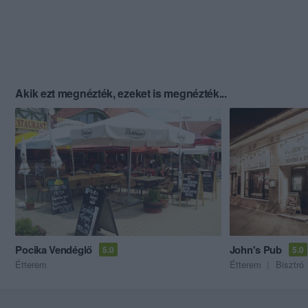
Akik ezt megnézték, ezeket is megnézték...
Pocika Vendéglő
John's Pub
5.0
5.0
Étterem
Étterem
Bisztró