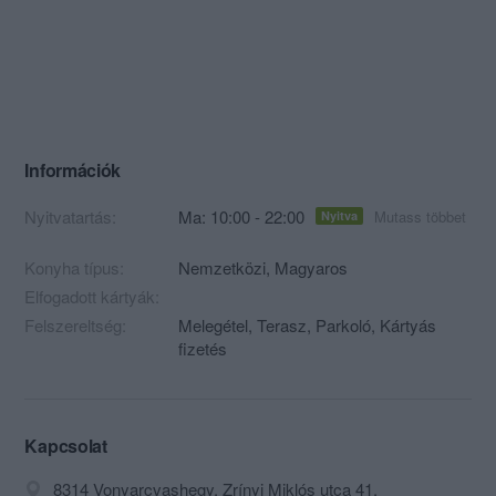
Információk
Nyitvatartás:
Ma: 10:00 - 22:00
Mutass többet
Nyitva
Konyha típus:
Nemzetközi
,
Magyaros
Elfogadott kártyák:
Felszereltség:
Melegétel, Terasz, Parkoló, Kártyás
fizetés
Kapcsolat
8314 Vonyarcvashegy, Zrínyi Miklós utca 41.