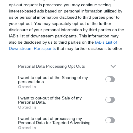
opt-out request is processed you may continue seeing
1
1
interest-based ads based on personal information utilized by
Összesen 4
us or personal information disclosed to third parties prior to
your opt-out. You may separately opt-out of the further
disclosure of your personal information by third parties on the
IAB’s list of downstream participants. This information may
Párommal nyaralásunk során
also be disclosed by us to third parties on the
IAB’s List of
1 hét alatt háromszor tértünk
Downstream Participants
that may further disclose it to other
be az étterembe, nem
third parties.
véletlenül.Az étlap jól
Máthé László
Please note that this website/app uses one or more Google
Personal Data Processing Opt Outs
átlátható, szerintem
2019. Augusztus 3.
services and may gather and store information including but
mindenkinek akad a fogára
not limited to your visit or usage behaviour. You may click to
I want to opt-out of the Sharing of my
personal data.
való.Az ételek finomak, és a
grant or deny consent to Google and its third-party tags to
Opted In
kiszolgálás kiváló.Pozitív
use your data for below specified purposes in below Google
consent section.
élmény marad.Köszönjük!
I want to opt-out of the Sale of my
Personal Data.
Jelentés
Opted In
I want to opt-out of processing my
Personal Data for Targeted Advertising.
Opted In
Remek hely, remek ízekkel.