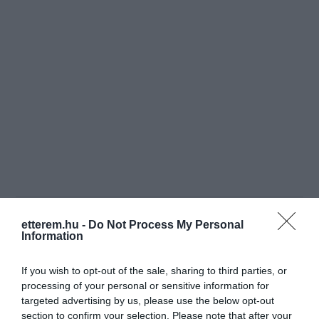
etterem.hu -
Do Not Process My Personal
Értékelések
Értékeld Te is
Information
5
3
4.0
If you wish to opt-out of the sale, sharing to third parties, or
4
0
processing of your personal or sensitive information for
3
0
targeted advertising by us, please use the below opt-out
2
0
section to confirm your selection. Please note that after your