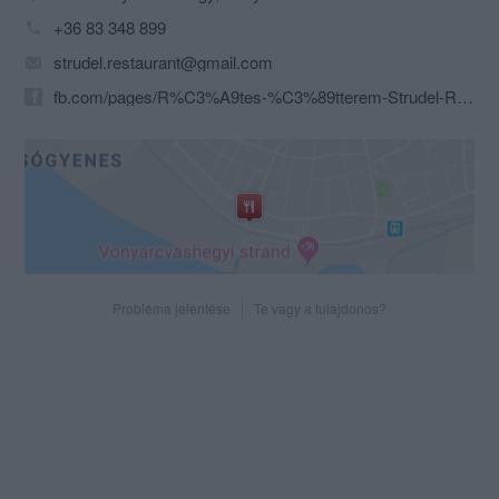
+36 83 348 899
strudel.restaurant@gmail.com
fb.com/pages/R%C3%A9tes-%C3%89tterem-Strudel-Restaurant/161893363837435?sk=timeline&ref=page_internal
Probléma jelentése
Te vagy a tulajdonos?