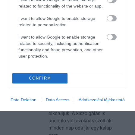
és nagy koppanàs!!!!! Nagyot
related to functionality of the website or app.
csalodtam és sajnos többet
nem is megyünk ebbe az
I want to allow Google to enable storage
related to personalization.
étterembe! Elhiszem hogy
nagy hajtàs volt de én ételt
I want to allow Google to enable storage
kértem nem moslékot! Elvitelre
related to security, including authentication
kértük de összecsaptàk az
functionality and fraud prevention, and other
egészet! 2fogasfilé roston
user protection.
spenottal, mozarellàval
petrezselymes burgonya! Nem
volt burgonya benne csak
CONFIRM
àztatott petrezselymes
mozarella nagyon durva volt
mi biztos soha többé nem
Data Deletion
Data Access
Adatkezelési tájékoztató
jövünk ide és nagy ívben
elkerüljük! A kiszolgàlàs is
undorìtó volt azoknak szólt aki
minden nap oda jàr egy kalap
szar