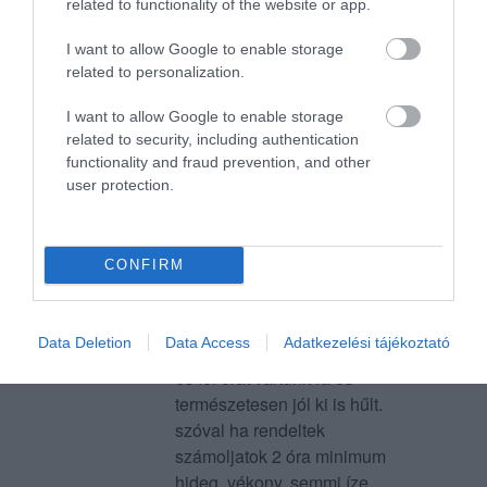
related to functionality of the website or app.
azt kaptam, amit vártam. Hiába
voltam éhes, ehhez azért nem
I want to allow Google to enable storage
volt gusztusom. A lenti
related to personalization.
konténer mellett gazdára lelt,
I want to allow Google to enable storage
mert elég gyorsan eltűnt.
related to security, including authentication
Jelentés
functionality and fraud prevention, and other
user protection.
hát ha minden úgy nézne ki
CONFIRM
mint a képen!!
nagyon rossz ez nem pizza
semmi íze a vastagsága a
ßarkóczi Niki
Data Deletion
Data Access
Adatkezelési tájékoztató
papírhoz hasonló ezen kívül 2
2018. Április 23.
és fél órát vártunk rá és
természetesen jól ki is hűlt.
szóval ha rendeltek
számoljatok 2 óra minimum
hideg, vékony, semmi íze