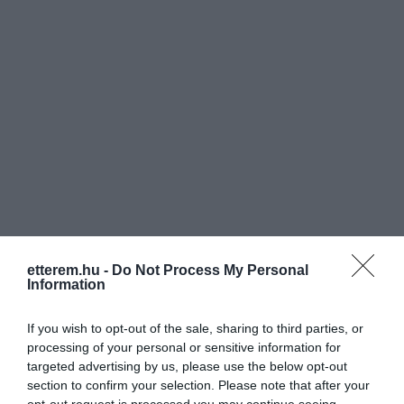
etterem.hu -
Do Not Process My Personal
Information
If you wish to opt-out of the sale, sharing to third parties, or
processing of your personal or sensitive information for
targeted advertising by us, please use the below opt-out
Értékelések
Értékeld Te is
section to confirm your selection. Please note that after your
opt-out request is processed you may continue seeing