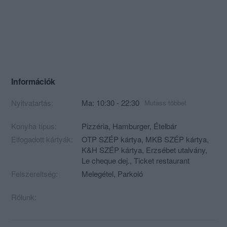
Információk
Nyitvatartás:
Ma: 10:30 - 22:30
Mutass többet
Konyha típus:
Pizzéria
,
Hamburger
,
Ételbár
Elfogadott kártyák:
OTP SZÉP kártya, MKB SZÉP kártya,
K&H SZÉP kártya, Erzsébet utalvány,
Le cheque dej., Ticket restaurant
Felszereltség:
Melegétel, Parkoló
Rólunk: