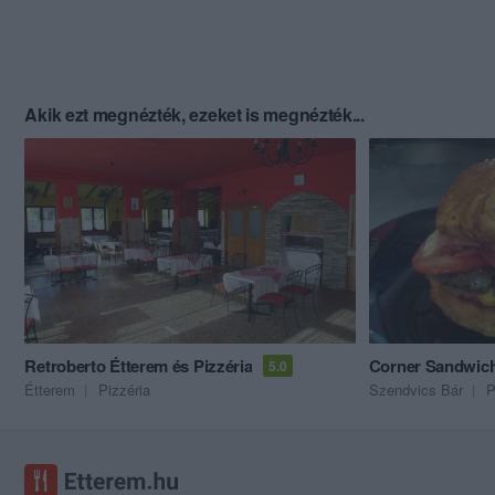
Akik ezt megnézték, ezeket is megnézték...
Retroberto Étterem és Pizzéria
Corner Sandwich
5.0
Étterem
Pizzéria
Szendvics Bár
P