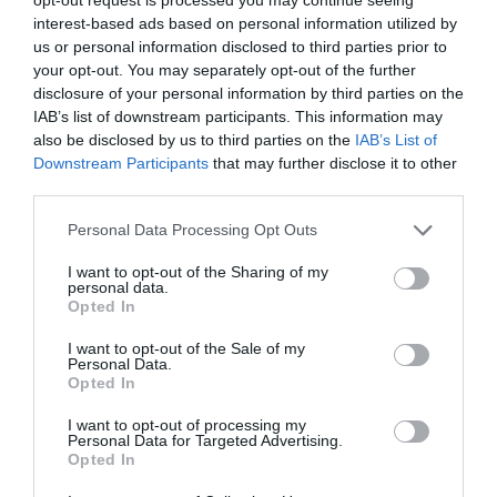
5
1
interest-based ads based on personal information utilized by
2.0
us or personal information disclosed to third parties prior to
4
1
your opt-out. You may separately opt-out of the further
3
0
disclosure of your personal information by third parties on the
2
0
IAB’s list of downstream participants. This information may
1
5
also be disclosed by us to third parties on the
IAB’s List of
Downstream Participants
that may further disclose it to other
Összesen 7
third parties.
Please note that this website/app uses one or more Google
Personal Data Processing Opt Outs
services and may gather and store information including but
Az ételek minősége és
not limited to your visit or usage behaviour. You may click to
I want to opt-out of the Sharing of my
personal data.
mennyisége igen
grant or deny consent to Google and its third-party tags to
Opted In
use your data for below specified purposes in below Google
kifogásolható. Legalább
consent section.
megtudtuk, hogy innen se
I want to opt-out of the Sale of my
Molnár Barnabás
Personal Data.
szabad rendelni.
2020. Június 26.
Opted In
Ha szeretnél megszabadulni a
I want to opt-out of processing my
pénzedtől fölöslegesen,
Personal Data for Targeted Advertising.
rendelj innen...
Opted In
Jelentés