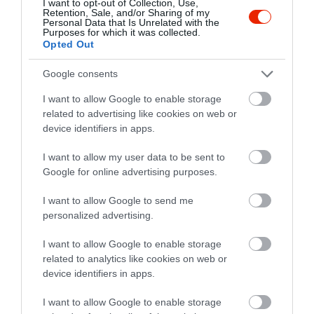
I want to opt-out of Collection, Use,
Retention, Sale, and/or Sharing of my
Personal Data that Is Unrelated with the
Purposes for which it was collected.
Opted Out
Senki ne válassza ezt a
szutyok, ótvar helyet!
Google consents
Jelentés
I want to allow Google to enable storage
Matyasi Gabor
related to advertising like cookies on web or
2018. Október 18.
device identifiers in apps.
I want to allow my user data to be sent to
Google for online advertising purposes.
Csirke csíkokat rendeltem
sajtmártással és
I want to allow Google to send me
hasábburgonyával. A
personalized advertising.
csirkemell darabkák
Ménes Anna
(véletlenül sem csíkok) valami
2018. Június 18.
I want to allow Google to enable storage
related to analytics like cookies on web or
fehér, olajos és büdös
device identifiers in apps.
'szószban' úszkáltak. A
krumpli úszott az olajban. 70
I want to allow Google to enable storage
percet vártam rá, nem egészen