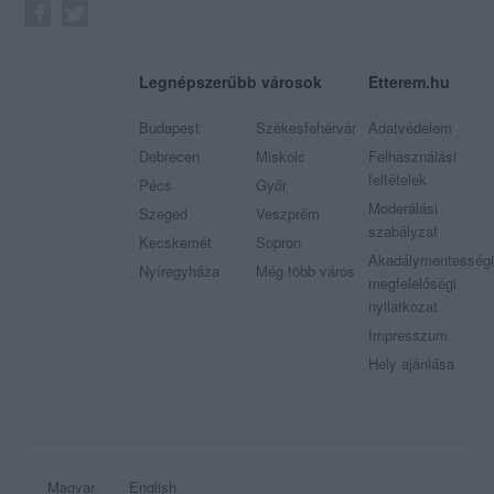
Legnépszerűbb városok
Etterem.hu
Budapest
Székesfehérvár
Adatvédelem
Debrecen
Miskolc
Felhasználási
feltételek
Pécs
Győr
Moderálási
Szeged
Veszprém
szabályzat
Kecskemét
Sopron
Akadálymentességi
Nyíregyháza
Még több város
megfelelőségi
nyilatkozat
Impresszum
Hely ajánlása
Magyar
English