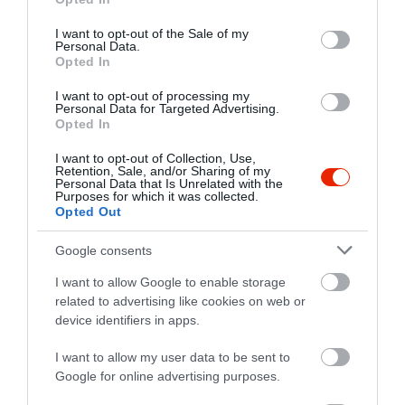
use your data for below specified purposes in below Google
Dundika, Dj Lottersz, Dj Miller, Dömötör
Kapcsolat
consent section.
Balázs, Fluor Tomi, Marcee, Mc Hawer
I want to opt-out of the Sale of my
Personal Data.
9123 Kajárpéc, Hegyalja út 2.
& Tekknö, Vastag Csabi és még sokan
Opted In
mások. A térségben egyedüliként mi
+36 20 595 0230
szervezünk habparty-kat méghozzá
I want to opt-out of processing my
roxburydisco@freemail.hu
nem is akármilyet ugyanis EUROPA
Personal Data for Targeted Advertising.
legnagyobb habgépe nyomja a habot
Opted In
fb.com/pages/Roxbury-Disco-Kaj%C3%A1rp%C3%A9c/276849709066688
nálunk. Hamarosan újabb fellépővel is
I want to opt-out of Collection, Use,
megismerkedhettek, nevezetesen
Retention, Sale, and/or Sharing of my
Newik-el akit már Győrből jól
Personal Data that Is Unrelated with the
Purposes for which it was collected.
ismerhettek.
Opted Out
Google consents
I want to allow Google to enable storage
related to advertising like cookies on web or
Probléma jelentése
Te vagy a tulajdonos?
device identifiers in apps.
I want to allow my user data to be sent to
Google for online advertising purposes.