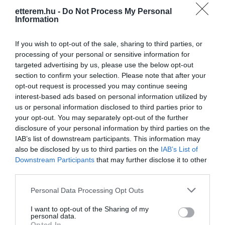
etterem.hu -
Do Not Process My Personal
Information
If you wish to opt-out of the sale, sharing to third parties, or
processing of your personal or sensitive information for
targeted advertising by us, please use the below opt-out
section to confirm your selection. Please note that after your
Információk
opt-out request is processed you may continue seeing
interest-based ads based on personal information utilized by
Nyitvatartás:
Ma: 07:00 - 22:00
Mutass többet
Nyitva
us or personal information disclosed to third parties prior to
your opt-out. You may separately opt-out of the further
Zene típus:
Pop, Elektronikus, Dance
disclosure of your personal information by third parties on the
Felszereltség:
Terasz, Parkoló
IAB’s list of downstream participants. This information may
also be disclosed by us to third parties on the
IAB’s List of
Rólunk:
Sziasztok. Klubunk Győr és Pápa
Downstream Participants
that may further disclose it to other
között helyezkedik Győrtől 24km-re
third parties.
Pápától 26km-re.A 83-as főútról
Please note that this website/app uses one or more Google
könnyen megközelíthető Győrszemere-
Mutass többet
Personal Data Processing Opt Outs
services and may gather and store information including but
hegy irányába kell letérni. 2007-es
not limited to your visit or usage behaviour. You may click to
I want to opt-out of the Sharing of my
nyitásunk óta megfordult már nálunk
personal data.
grant or deny consent to Google and its third-party tags to
Bárány Attila, Bruckmann Balázs,
Opted In