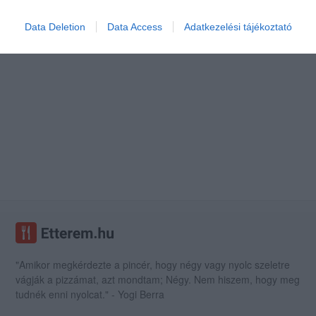
Data Deletion
Data Access
Adatkezelési tájékoztató
"Amikor megkérdezte a pincér, hogy négy vagy nyolc szeletre
vágják a pizzámat, azt mondtam; Négy. Nem hiszem, hogy meg
tudnék enni nyolcat." - Yogi Berra