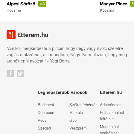
Alpesi Söröző
Magyar Pince
4.3
5
Kocsma
Kocsma
"Amikor megkérdezte a pincér, hogy négy vagy nyolc szeletre
vágják a pizzámat, azt mondtam; Négy. Nem hiszem, hogy meg
tudnék enni nyolcat." - Yogi Berra
Legnépszerűbb városok
Etterem.hu
Budapest
Székesfehérvár
Adatvédelem
Debrecen
Miskolc
Felhasználási
feltételek
Pécs
Győr
Moderálási
Szeged
Veszprém
szabályzat