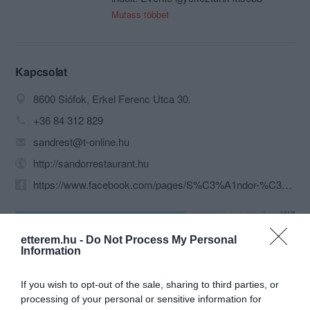
nagyobb lépésekkel fejleszteni. Így értük
Mutass többet
el, hogy ma már éttermünkben
160vendég tud helyet foglalni. Tavasztól
őszig a kerthelyiségben további 100fő
fogyaszthatja el hangulatos
Kapcsolat
környezetben ebédjét vagy vacsoráját.
8600 Siófok, Erkel Ferenc Utca 30.
+36 84 312 829
sandrest@t-online.hu
http://sandorrestaurant.hu
https://www.facebook.com/pages/S%C3%A1ndor-%C3%89tterem-hivatalos/399897493386065
etterem.hu -
Do Not Process My Personal
Information
If you wish to opt-out of the sale, sharing to third parties, or
processing of your personal or sensitive information for