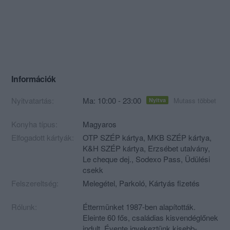
Információk
Nyitvatartás:
Ma: 10:00 - 23:00
Mutass többet
Nyitva
Konyha típus:
Magyaros
Elfogadott kártyák:
OTP SZÉP kártya, MKB SZÉP kártya,
K&H SZÉP kártya, Erzsébet utalvány,
Le cheque dej., Sodexo Pass, Üdülési
csekk
Felszereltség:
Melegétel, Parkoló, Kártyás fizetés
Rólunk:
Éttermünket 1987-ben alapították.
Eleinte 60 fős, családias kisvendéglőnek
indult. Évente igyekeztünk kisebb-