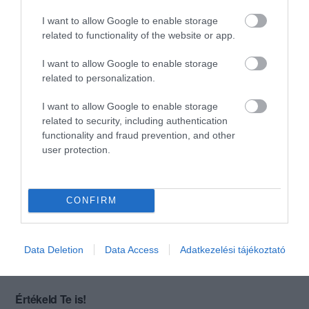
ami nagyon ötletes. Csak
I want to allow Google to enable storage
ajánlani tudom mindenkinek!
related to functionality of the website or app.
Jelentés
I want to allow Google to enable storage
related to personalization.
Mindennel nagyon meg
I want to allow Google to enable storage
voltunk elégedve, ebédre, és
related to security, including authentication
vacsorára is foglaltunk asztalt,
functionality and fraud prevention, and other
user protection.
de este már nem nagyon
Pintér Tünde
tudtam enni, mert az ebéd
2008. Február 11.
nagyon kiadós és finom volt.
köszönjük
CONFIRM
Jelentés
Data Deletion
Data Access
Adatkezelési tájékoztató
Értékeld Te is!