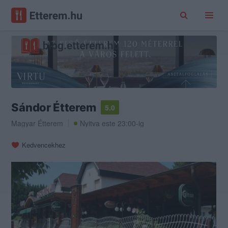
Sándor Étterem
5.0
Magyar Étterem
Nyitva este 23:00-ig
Kedvencekhez