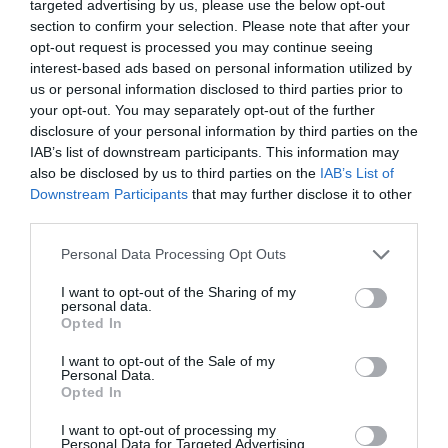
targeted advertising by us, please use the below opt-out
Probléma jelentése
Te vagy a tulajdonos?
section to confirm your selection. Please note that after your
opt-out request is processed you may continue seeing
interest-based ads based on personal information utilized by
us or personal information disclosed to third parties prior to
your opt-out. You may separately opt-out of the further
disclosure of your personal information by third parties on the
IAB’s list of downstream participants. This information may
also be disclosed by us to third parties on the
IAB’s List of
Downstream Participants
that may further disclose it to other
third parties.
Please note that this website/app uses one or more Google
Personal Data Processing Opt Outs
services and may gather and store information including but
not limited to your visit or usage behaviour. You may click to
I want to opt-out of the Sharing of my
personal data.
grant or deny consent to Google and its third-party tags to
Opted In
use your data for below specified purposes in below Google
consent section.
I want to opt-out of the Sale of my
Personal Data.
Opted In
I want to opt-out of processing my
Personal Data for Targeted Advertising.