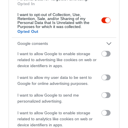
Opted In
Értékelések
Értékeld Te is
I want to opt-out of Collection, Use,
Retention, Sale, and/or Sharing of my
Personal Data that Is Unrelated with the
5
Purposes for which it was collected.
2
5.0
Opted Out
4
0
3
0
Google consents
2
0
I want to allow Google to enable storage
1
0
related to advertising like cookies on web or
device identifiers in apps.
Összesen 2
I want to allow my user data to be sent to
Google for online advertising purposes.
Nagyon gyors, figyelmes,
I want to allow Google to send me
alapos kiszolgálás. Az ételek
personalized advertising.
ízletesek, laktatóak nagyon
finomak. Az étterem egy
Sebestyén Tamás
I want to allow Google to enable storage
részében gyermekek részére
2019. Szeptember 30.
related to analytics like cookies on web or
külön kialakított játszó részleg,
device identifiers in apps.