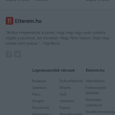
"Amikor megkérdezte a pincér, hogy négy vagy nyolc szeletre
vágják a pizzámat, azt mondtam; Négy. Nem hiszem, hogy meg
tudnék enni nyolcat." - Yogi Berra
Legnépszerűbb városok
Etterem.hu
Budapest
Székesfehérvár
Adatvédelem
Debrecen
Miskolc
Felhasználási
feltételek
Pécs
Győr
Moderálási
Szeged
Veszprém
szabályzat
Kecskemét
Sopron
Akadálymentességi
Nyíregyháza
Még több város