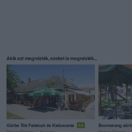
Akik ezt megnézték, ezeket is megnézték...
Görbe Tök Falatozó és Kiskocsma
Boomerang sörö
5.0
Magyar Étterem
Kocsma
Magyar Étterem