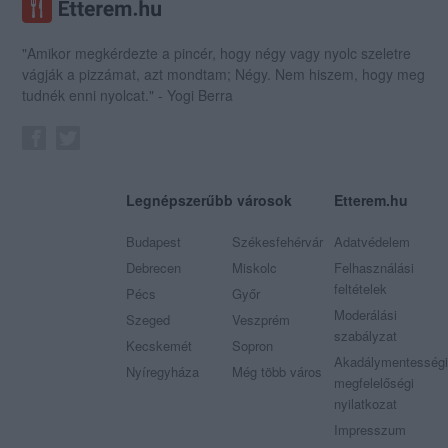
"Amikor megkérdezte a pincér, hogy négy vagy nyolc szeletre
vágják a pizzámat, azt mondtam; Négy. Nem hiszem, hogy meg
tudnék enni nyolcat." - Yogi Berra
Legnépszerűbb városok
Etterem.hu
Budapest
Székesfehérvár
Adatvédelem
Debrecen
Miskolc
Felhasználási
feltételek
Pécs
Győr
Moderálási
Szeged
Veszprém
szabályzat
Kecskemét
Sopron
Akadálymentességi
Nyíregyháza
Még több város
megfelelőségi
nyilatkozat
Impresszum