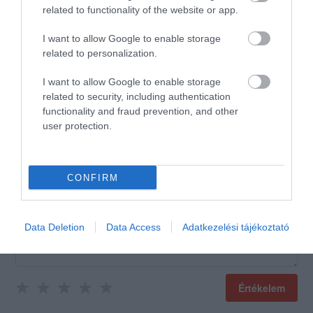
1
5.0
related to functionality of the website or app.
4
0
3
0
I want to allow Google to enable storage
related to personalization.
2
0
1
0
I want to allow Google to enable storage
related to security, including authentication
Összesen 1
functionality and fraud prevention, and other
user protection.
CONFIRM
Data Deletion
Data Access
Adatkezelési tájékoztató
Értékelem