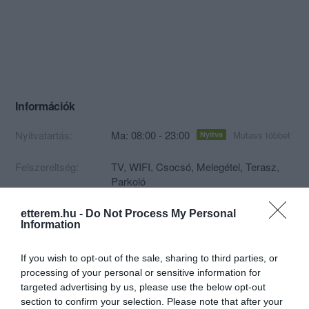
Információk
Nyitvatartás:
Ma: 08:00 - 23:00
Mutass többet
Nyitva
Felszereltség:
TV, WIFI, Csocsó, Melegétel, Terasz,
Parkoló
Rólunk:
A Stettni Klub Hegyeshalomban a
etterem.hu -
Do Not Process My Personal
Information
Stettni-tó partján található, mely méltán
elismert szabadidős parkká nőtte ki
magát az évek folyamán.
Mutass többet
If you wish to opt-out of the sale, sharing to third parties, or
Rendszeresen rendeznek itt
processing of your personal or sensitive information for
horgászversenyeket, télen a korcsolya
targeted advertising by us, please use the below opt-out
szerelmesei veszik birtokba a tavat. A
section to confirm your selection. Please note that after your