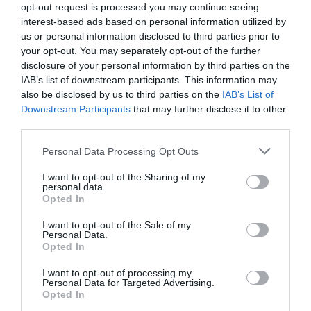
Stettni-tó partján Európai Uniós játszótér
Kapcsolat
opt-out request is processed you may continue seeing
is megtalálható. Nyaranta felpezsdül az
interest-based ads based on personal information utilized by
9222 Hegyeshalom, Pozsonyi út
élet a tóparton, változatos programok
us or personal information disclosed to third parties prior to
várják az érdeklődőket, az évek során
your opt-out. You may separately opt-out of the further
+36 96 220 206
már több nagysikerű amatőr szabadtéri
disclosure of your personal information by third parties on the
info@stettniklub.hu
színházi előadást bonyolítottak le. 2011-
IAB’s list of downstream participants. This information may
ben itt került megrendezésre a Három
also be disclosed by us to third parties on the
IAB’s List of
http://www.stettniklub.hu/
Határ Borfesztivál is.
Downstream Participants
that may further disclose it to other
https://www.facebook.com/StettniKlub
third parties.
Please note that this website/app uses one or more Google
Personal Data Processing Opt Outs
services and may gather and store information including but
not limited to your visit or usage behaviour. You may click to
I want to opt-out of the Sharing of my
personal data.
grant or deny consent to Google and its third-party tags to
Opted In
use your data for below specified purposes in below Google
consent section.
I want to opt-out of the Sale of my
Personal Data.
Opted In
Probléma jelentése
Te vagy a tulajdonos?
I want to opt-out of processing my
Personal Data for Targeted Advertising.
Opted In