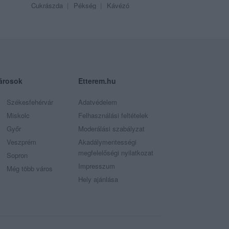
Cukrászda
Pékség
Kávézó
árosok
Etterem.hu
Székesfehérvár
Adatvédelem
Miskolc
Felhasználási feltételek
Győr
Moderálási szabályzat
Veszprém
Akadálymentességi
megfelelőségi nyilatkozat
Sopron
Impresszum
Még több város
Hely ajánlása