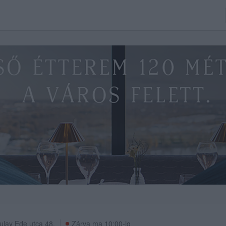
ulay Ede utca 48.
Zárva ma 10:00-ig