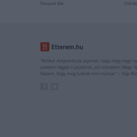
Desszert Bár
Cukrá
"Amikor megkérdezte a pincér, hogy négy vagy ny
szeletre vágják a pizzámat, azt mondtam; Négy.
hiszem, hogy meg tudnék enni nyolcat." - Yogi Be