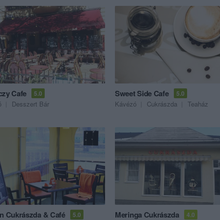
czy Cafe
Sweet Side Cafe
5.0
5.0
ó
Desszert Bár
Kávézó
Cukrászda
Teaház
án Cukrászda & Café
Meringa Cukrászda
5.0
4.0