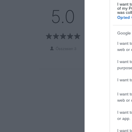
I want t
5
3
of my P
5.0
was col
4
0
Opted 
3
0
2
0
Google 
1
0
I want t
Összesen 3
web or d
I want t
purpose
I want 
I want t
web or d
I want t
or app.
I want t