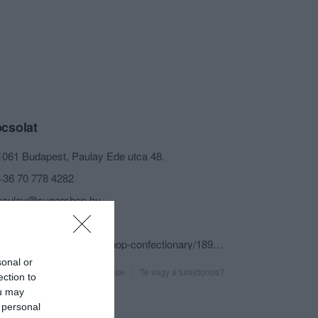
csolat
1061 Budapest, Paulay Ede utca 48.
+36 70 778 4282
paulay@sugarshop.hu
http://sugarshop.hu/
fb.com/pages/SUGAR-shop-confectionary/189337101915?sk=timeline
sonal or
Probléma jelentése
Te vagy a tulajdonos?
ection to
ou may
 personal