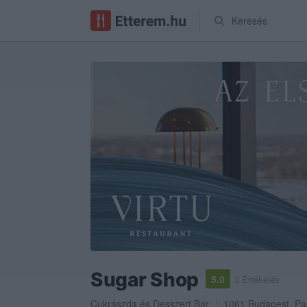
Keresés
Sugar Shop
5.0
3 Értékelés
Cukrászda
és
Desszert Bár
1061
Budapest
,
Pa