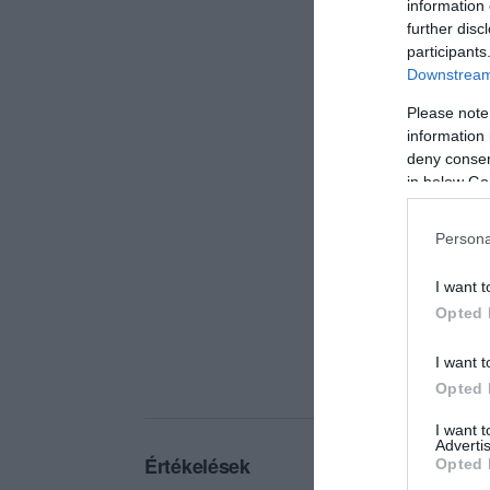
information 
further disc
participants
Downstream 
Please note
information 
deny consent
in below Go
Persona
I want t
Opted 
I want t
Opted 
I want 
Advertis
Értékelések
Opted 