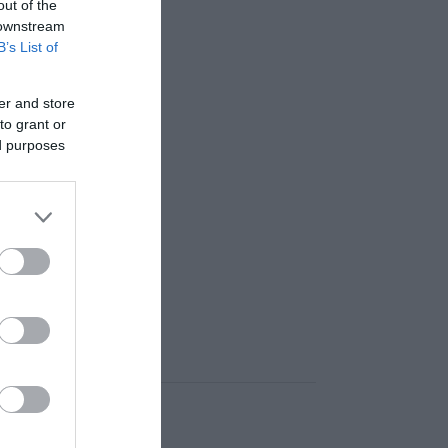
out of the
 downstream
B’s List of
er and store
to grant or
ed purposes