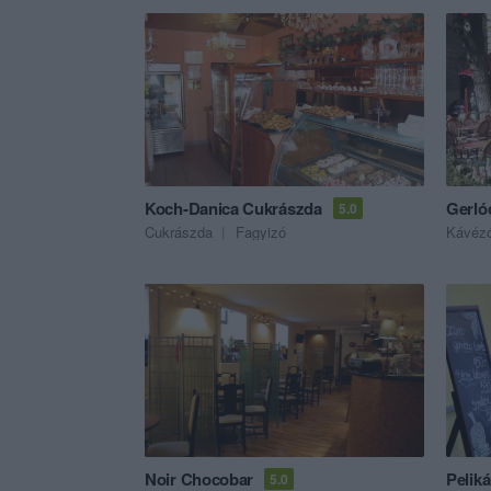
Koch-Danica Cukrászda
Gerló
5.0
Cukrászda
Fagyizó
Kávéz
Noir Chocobar
Pelik
5.0