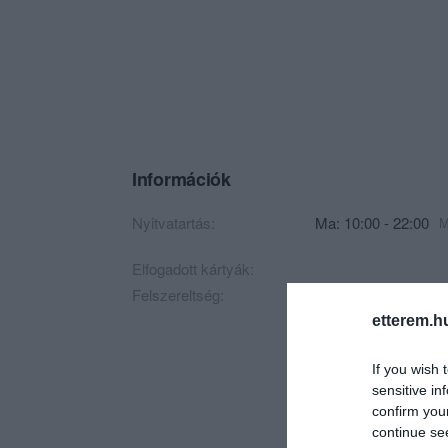
Információk
Nyitvatartás:
Ma: 10:00 - 22:00
M
Elfogadott kártyák:
Felszereltség:
Kártyás fizetés
etterem.h
If you wish 
sensitive in
confirm you
continue se