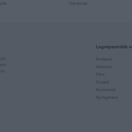
szda
Cukrászda
Legnépszerűbb v
olc
Budapest
 Nem
Debrecen
rra
Pécs
Szeged
Kecskemét
Nyíregyháza