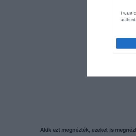
I want t
authenti
Akik ezt megnézték, ezeket is megnézt