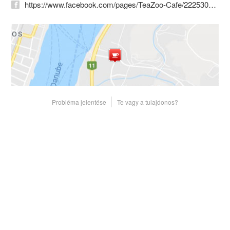
https://www.facebook.com/pages/TeaZoo-Cafe/222530414482511?id=222530414482511&sk
Probléma jelentése
Te vagy a tulajdonos?