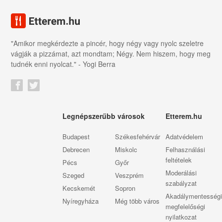
"Amikor megkérdezte a pincér, hogy négy vagy nyolc szeletre
vágják a pizzámat, azt mondtam; Négy. Nem hiszem, hogy meg
tudnék enni nyolcat." - Yogi Berra
Legnépszerűbb városok
Etterem.hu
Budapest
Székesfehérvár
Adatvédelem
Debrecen
Miskolc
Felhasználási
feltételek
Pécs
Győr
Moderálási
Szeged
Veszprém
szabályzat
Kecskemét
Sopron
Akadálymentességi
Nyíregyháza
Még több város
megfelelőségi
nyilatkozat