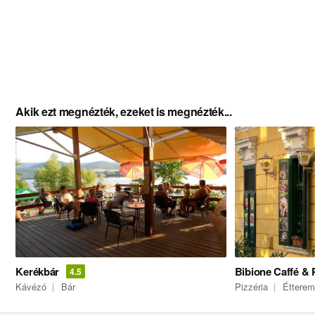
Akik ezt megnézték, ezeket is megnézték...
Kerékbár
Bibione Caffé & 
4.5
Kávézó
Bár
Pizzéria
Étterem