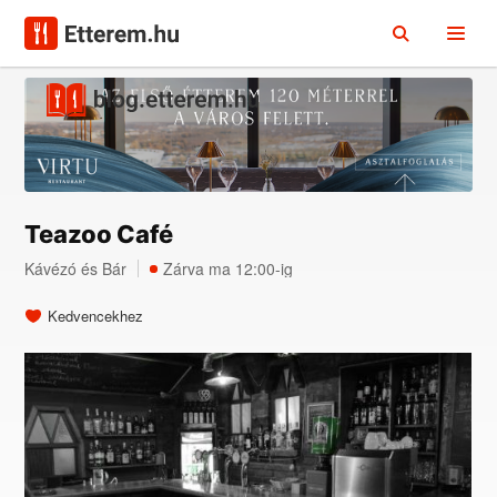
Teazoo Café
Kávézó
és
Bár
Zárva ma 12:00-ig
Kedvencekhez