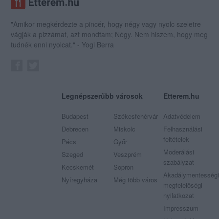
"Amikor megkérdezte a pincér, hogy négy vagy nyolc szeletre
vágják a pizzámat, azt mondtam; Négy. Nem hiszem, hogy meg
tudnék enni nyolcat." - Yogi Berra
Legnépszerűbb városok
Etterem.hu
Budapest
Székesfehérvár
Adatvédelem
Debrecen
Miskolc
Felhasználási
feltételek
Pécs
Győr
Moderálási
Szeged
Veszprém
szabályzat
Kecskemét
Sopron
Akadálymentességi
Nyíregyháza
Még több város
megfelelőségi
nyilatkozat
Impresszum