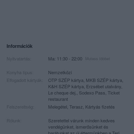
Információk
Nyitvatartás:
Ma: 11:30 - 22:00
Mutass többet
Konyha típus:
Nemzetközi
Elfogadott kártyák:
OTP SZÉP kártya, MKB SZÉP kártya,
K&H SZÉP kártya, Erzsébet utalvány,
Le cheque dej., Sodexo Pass, Ticket
restaurant
Felszereltség:
Melegétel, Terasz, Kártyás fizetés
Rólunk:
Szeretettel várunk minden kedves
vendégünket, ismerősünket és
barátunkat az új éttermünkben a Teri