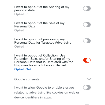
services and may gather and store information including but
mintsem frissen sütött. Végül
not limited to your visit or usage behaviour. You may click to
I want to opt-out of the Sharing of my
máshol kellett megebédelnem,
personal data.
grant or deny consent to Google and its third-party tags to
de legalább nem kellett
Opted In
use your data for below specified purposes in below Google
kifizetnem. Nem hiszem, hogy
consent section.
I want to opt-out of the Sale of my
még egyszer visszatérek ide.
Personal Data.
Opted In
Sajnálom.
Jelentés
I want to opt-out of processing my
Personal Data for Targeted Advertising.
Opted In
I want to opt-out of Collection, Use,
Városnéző vonattal mentünk, a
Retention, Sale, and/or Sharing of my
Personal Data that Is Unrelated with the
város szélén láttuk az éttermet.
Purposes for which it was collected.
Ki megy ide ki étterembe? Mi
Opted Out
is kimentünk, megérte.
Szendrei Zsolt
Figyelmesek, gyorsak a
Google consents
2021. Augusztus 7.
pincérek, az ételek finomak,
I want to allow Google to enable storage
ízletesek. Többször többen
related to advertising like cookies on web or
ebédeltünk itt, mindenkinek
device identifiers in apps.
nagyon ízlett. Előtte olvastuk,