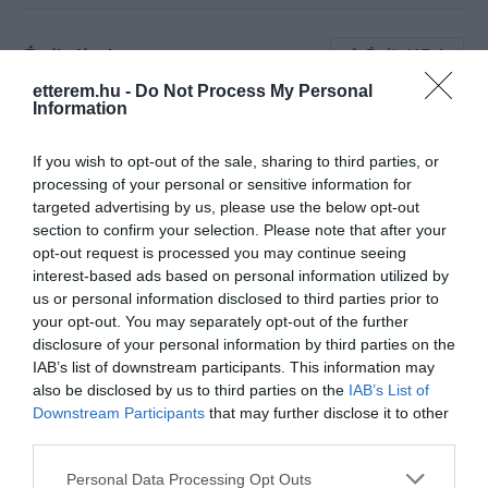
Értékelések
Értékeld Te is
etterem.hu -
Do Not Process My Personal
5
7
Information
4.2
4
1
3
0
If you wish to opt-out of the sale, sharing to third parties, or
processing of your personal or sensitive information for
2
1
targeted advertising by us, please use the below opt-out
1
1
section to confirm your selection. Please note that after your
opt-out request is processed you may continue seeing
Összesen 10
interest-based ads based on personal information utilized by
us or personal information disclosed to third parties prior to
your opt-out. You may separately opt-out of the further
Lehet, hogy jó az étterem, de
disclosure of your personal information by third parties on the
IAB’s list of downstream participants. This information may
nekem nagyon nem volt
also be disclosed by us to third parties on the
IAB’s List of
szerencsém. A felszolgált ételt
Downstream Participants
that may further disclose it to other
nem tudtam megenni ! A steak
File Dóra
third parties.
burgonya felmelegített volt, a
2022. Július 2.
rostélyos inkább párolt volt,
Please note that this website/app uses one or more Google
Personal Data Processing Opt Outs