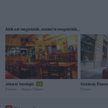
Akik ezt megnézték, ezeket is megnézték...
Jóbarát Vendéglő
Kisfaludy Éttere
4.6
Étterem
Magyar Étterem
Étterem