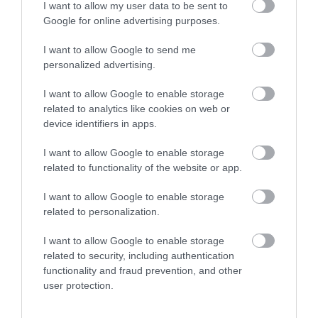
I want to allow my user data to be sent to
hogy ebben a régióban a 2.
Google for online advertising purposes.
legjobb étteremnek
választották. MEGÉRDEMLIK!
I want to allow Google to send me
Ha valaki jót akar enni,
personalized advertising.
próbálja ki, de azt válassza,
amit szeret, ne kísérletezzen.
I want to allow Google to enable storage
related to analytics like cookies on web or
Jelentés
device identifiers in apps.
I want to allow Google to enable storage
related to functionality of the website or app.
A kiszolgálás kedves és profi
volt, az étel viszont sajnos
I want to allow Google to enable storage
kívánnivalót hagyott
related to personalization.
után. Azon még túlléptünk,
Velebny Zsolt
hogy a párolt szarvas szeletek
2021. Július 27.
I want to allow Google to enable storage
related to security, including authentication
áfonyás körtével jelen oldalon
functionality and fraud prevention, and other
feltüntetett árakhoz képest a
user protection.
duplájába került, azon viszont
nem tudok, hogy köretként