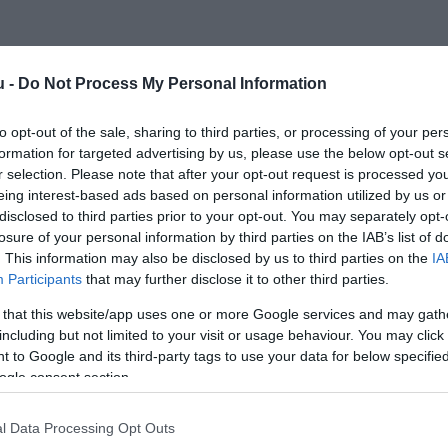
u -
Do Not Process My Personal Information
to opt-out of the sale, sharing to third parties, or processing of your per
formation for targeted advertising by us, please use the below opt-out s
r selection. Please note that after your opt-out request is processed y
Kap
eing interest-based ads based on personal information utilized by us or
disclosed to third parties prior to your opt-out. You may separately opt-
Mutass többet
Nyitva
losure of your personal information by third parties on the IAB’s list of
. This information may also be disclosed by us to third parties on the
IA
, Terasz, Parkoló
Participants
that may further disclose it to other third parties.
iókkal,igényes környezetben,mindig mosolygósan várom
 that this website/app uses one or more Google services and may gath
including but not limited to your visit or usage behaviour. You may click 
.A már jól ismert zenegép (ami szól mint
 to Google and its third-party tags to use your data for below specifi
ó--darts
ogle consent section.
l Data Processing Opt Outs