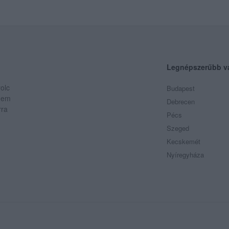
Legnépszerűbb v
olc
Budapest
 Nem
Debrecen
rra
Pécs
Szeged
Kecskemét
Nyíregyháza