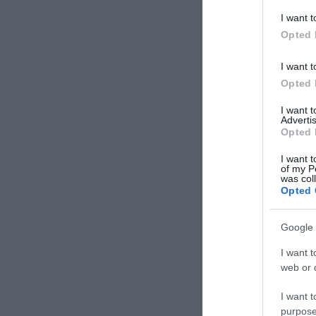
I want t
Opted 
I want t
Opted 
I want 
Advertis
Opted 
I want t
of my P
was col
Opted 
Google 
I want t
web or d
I want t
purpose