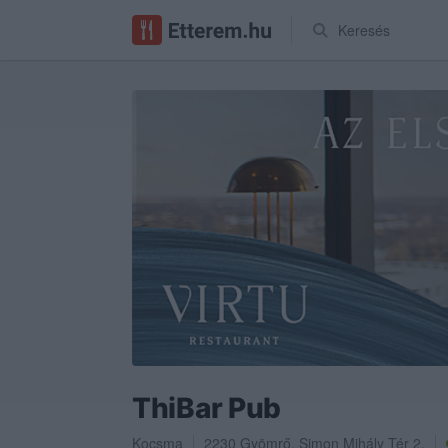
Keresés
ThiBar Pub
Kocsma
2230
Gyömrő
,
Simon Mihály Tér 2.