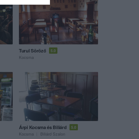
Turul Söröző
5.0
Kocsma
Árpi Kocsma és Biliárd
5.0
Kocsma
Biliárd Szalon