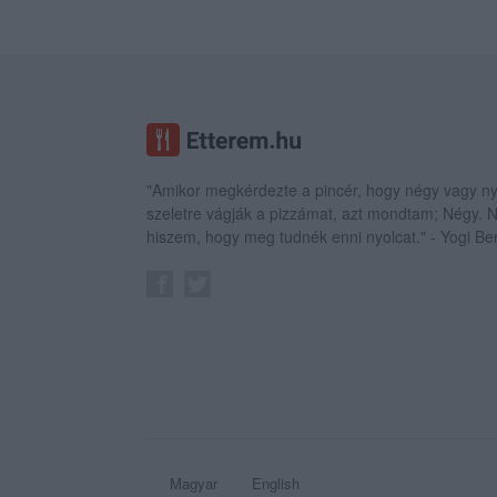
"Amikor megkérdezte a pincér, hogy négy vagy ny
szeletre vágják a pizzámat, azt mondtam; Négy.
hiszem, hogy meg tudnék enni nyolcat." - Yogi Be
Magyar
English