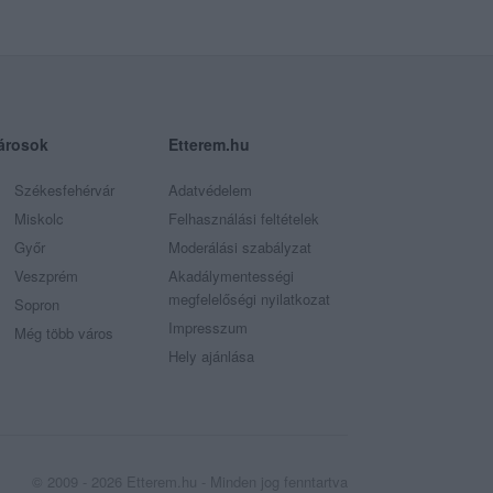
árosok
Etterem.hu
Székesfehérvár
Adatvédelem
Miskolc
Felhasználási feltételek
Győr
Moderálási szabályzat
Veszprém
Akadálymentességi
megfelelőségi nyilatkozat
Sopron
Impresszum
Még több város
Hely ajánlása
© 2009 - 2026 Etterem.hu - Minden jog fenntartva