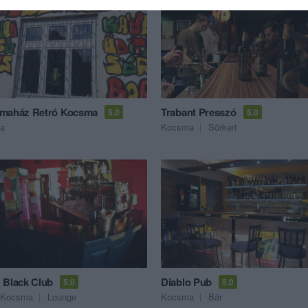
maház Retró Kocsma
Trabant Presszó
5.0
5.0
a
Kocsma
Sörkert
 Black Club
Diablo Pub
5.0
5.0
Kocsma
Lounge
Kocsma
Bár