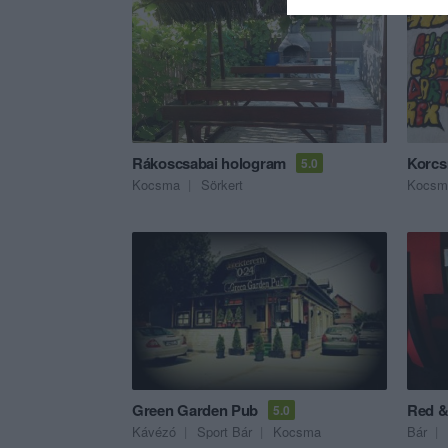
Rákoscsabai hologram
Korcs
5.0
Kocsma
Sörkert
Kocsm
Green Garden Pub
Red &
5.0
Kávézó
Sport Bár
Kocsma
Bár