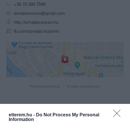
+36 70 390 7596
tomatocsocso@gmail.com
http://tornadocsocso.hu
fb.com/tornado.klub/info
Probléma jelentése
Te vagy a tulajdonos?
etterem.hu -
Do Not Process My Personal
Information