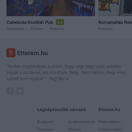
Caledonia Scottish Pub
Korcsmaház Ret
4.4
Gastropub
Étterem
Kocsma
Kocsma
"Amikor megkérdezte a pincér, hogy négy vagy nyolc szeletre
vágják a pizzámat, azt mondtam; Négy. Nem hiszem, hogy meg
tudnék enni nyolcat." - Yogi Berra
Legnépszerűbb városok
Etterem.hu
Budapest
Székesfehérvár
Adatvédelem
Debrecen
Miskolc
Felhasználási