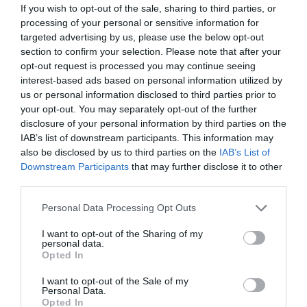
If you wish to opt-out of the sale, sharing to third parties, or
processing of your personal or sensitive information for
targeted advertising by us, please use the below opt-out
section to confirm your selection. Please note that after your
opt-out request is processed you may continue seeing
interest-based ads based on personal information utilized by
us or personal information disclosed to third parties prior to
your opt-out. You may separately opt-out of the further
disclosure of your personal information by third parties on the
IAB’s list of downstream participants. This information may
also be disclosed by us to third parties on the
IAB’s List of
Downstream Participants
that may further disclose it to other
third parties.
Please note that this website/app uses one or more Google
Personal Data Processing Opt Outs
services and may gather and store information including but
Értékelések
Értékeld Te is
not limited to your visit or usage behaviour. You may click to
I want to opt-out of the Sharing of my
personal data.
grant or deny consent to Google and its third-party tags to
Opted In
5
7
use your data for below specified purposes in below Google
5.0
consent section.
4
0
I want to opt-out of the Sale of my
Personal Data.
3
0
Opted In