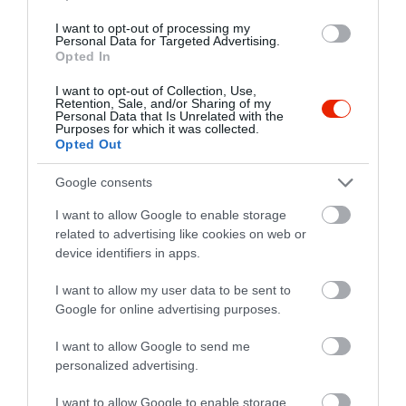
2
0
I want to opt-out of processing my
1
0
Personal Data for Targeted Advertising.
Opted In
Összesen 7
I want to opt-out of Collection, Use,
Retention, Sale, and/or Sharing of my
Personal Data that Is Unrelated with the
Purposes for which it was collected.
Nagyon jó az ingyen csocsó
Opted Out
és az olcsó pálinka, a
Google consents
dekoráció is ízléses.
Németh Zsófia
Jelentés
I want to allow Google to enable storage
2017. Március 6.
related to advertising like cookies on web or
device identifiers in apps.
I want to allow my user data to be sent to
nagyon jó meccseket nézni és
Google for online advertising purposes.
persze csocsózni meg
biliárdozni is.
I want to allow Google to send me
personalized advertising.
Es Apa Szundi
Jelentés
2015. Május 12.
I want to allow Google to enable storage