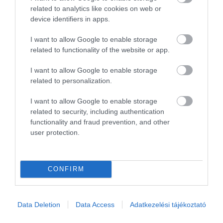
related to analytics like cookies on web or
device identifiers in apps.
Nagyon rendben van a hely! A
I want to allow Google to enable storage
tulaj picit fura, de legalább
related to functionality of the website or app.
olcsón adja a borát :-)
I want to allow Google to enable storage
Áts Zsolt
Jelentés
related to personalization.
2015. Május 6.
I want to allow Google to enable storage
related to security, including authentication
Jó ki csocsós hely jó árakkal a
functionality and fraud prevention, and other
user protection.
Corvin negyed
szomszédságában. Ja és van
különterem, ami szintén jól
Tóth Patrick
jöhet, kisebb baráti
CONFIRM
2015. Május 6.
összejövetelekre, szülinapra,
stb. :-)
Data Deletion
Data Access
Adatkezelési tájékoztató
Jelentés