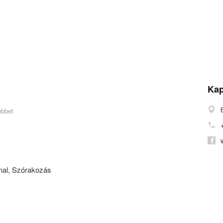
Kap
öbbet
nal, Szórakozás