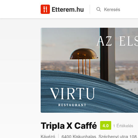
Keresés
Tripla X Caffé
4.0
1 Értékelés
Kávézó
6400
Kiskunhalas
,
Széchenyi utca 108.