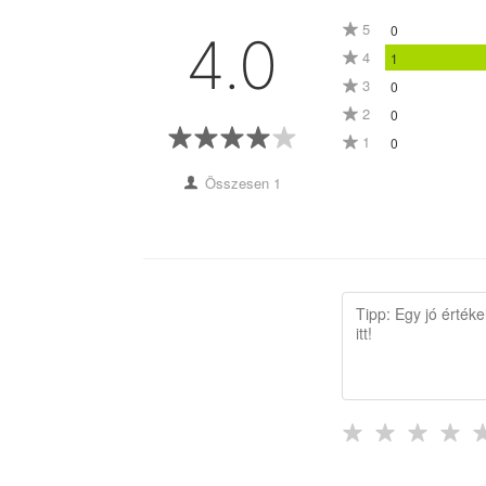
5
0
4.0
4
1
3
0
2
0
1
0
Összesen 1