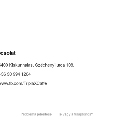
csolat
6400 Kiskunhalas, Széchenyi utca 108.
+36 30 994 1264
www.fb.com/TriplaXCaffe
Probléma jelentése
Te vagy a tulajdonos?