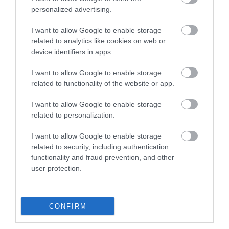
2
5.0
personalized advertising.
4
0
3
0
I want to allow Google to enable storage
2
0
related to analytics like cookies on web or
device identifiers in apps.
1
0
Összesen 2
I want to allow Google to enable storage
related to functionality of the website or app.
I want to allow Google to enable storage
related to personalization.
I want to allow Google to enable storage
related to security, including authentication
functionality and fraud prevention, and other
user protection.
CONFIRM
Értékelem