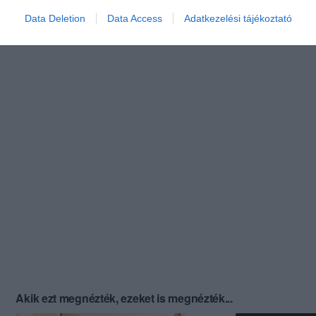
Data Deletion
Data Access
Adatkezelési tájékoztató
Akik ezt megnézték, ezeket is megnézték...