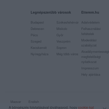
Legnépszerűbb városok
Etterem.hu
Budapest
Székesfehérvár
Adatvédelem
Debrecen
Miskolc
Felhasználási
feltételek
Pécs
Győr
Moderálási
Szeged
Veszprém
szabályzat
Kecskemét
Sopron
Akadálymentességi
Nyíregyháza
Még több város
megfelelőségi
nyilatkozat
Impresszum
Hely ajánlása
Magyar
English
A böngészés folytatásával jóváhagyod, hogy
cookie-kat
© 2009 - 2026 Etterem.hu - Minden jog fenntartva