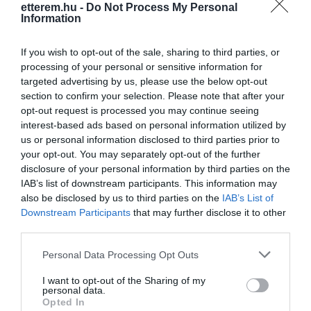
etterem.hu -
Do Not Process My Personal
Information
A részben zöldövezetben elhelyezkedő,
Kapcsolat
meghitt hangulatú étterem lehetőséget
If you wish to opt-out of the sale, sharing to third parties, or
1105 Budapest, Előd utca 1.
nyújt arra, hogy látogatóink nyugodt
processing of your personal or sensitive information for
körülmények között fogyasszák el
+36 30 286 4868
targeted advertising by us, please use the below opt-out
ínyencségeinket.
section to confirm your selection. Please note that after your
http://www.vietnamirestaurantbudapest.hu/
A vendéglő mellett zöld tér található, ami
opt-out request is processed you may continue seeing
kisebb-nagyobb rendezvények
fb.com/vietnamimelegkonyha1/timeline
interest-based ads based on personal information utilized by
alkalmával remekül szolgál arra, hogy a
us or personal information disclosed to third parties prior to
fiatalabb korosztályú vendégeink
your opt-out. You may separately opt-out of the further
lemozoghassák múlhatatlan
disclosure of your personal information by third parties on the
energiájukat, miközben szüleik
IAB’s list of downstream participants. This information may
nyugodtan tovább élvezhetik a vietnami
also be disclosed by us to third parties on the
IAB’s List of
konyha különleges ízvilágát, illetve
Downstream Participants
that may further disclose it to other
egymás társaságát.
third parties.
Please note that this website/app uses one or more Google
Probléma jelentése
Te vagy a tulajdonos?
Personal Data Processing Opt Outs
services and may gather and store information including but
not limited to your visit or usage behaviour. You may click to
I want to opt-out of the Sharing of my
personal data.
grant or deny consent to Google and its third-party tags to
Opted In
use your data for below specified purposes in below Google