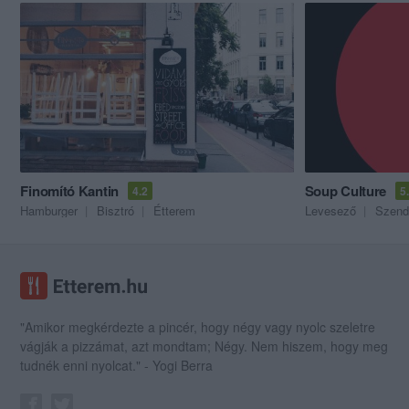
Finomító Kantin
Soup Culture
4.2
5
Hamburger
Bisztró
Étterem
Levesező
Szend
"Amikor megkérdezte a pincér, hogy négy vagy nyolc szeletre
vágják a pizzámat, azt mondtam; Négy. Nem hiszem, hogy meg
tudnék enni nyolcat." - Yogi Berra