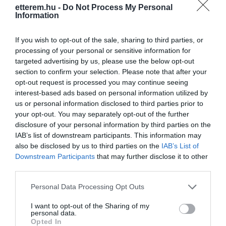
etterem.hu -
Do Not Process My Personal
Information
Kapcsolat
If you wish to opt-out of the sale, sharing to third parties, or
1088 Budapest, Múzeum utca 5.
processing of your personal or sensitive information for
+36 20 533 5354
targeted advertising by us, please use the below opt-out
section to confirm your selection. Please note that after your
http://www.budapestburger.hu/
opt-out request is processed you may continue seeing
fb.com/AllAboutStreetFood/?fref=ts
interest-based ads based on personal information utilized by
us or personal information disclosed to third parties prior to
your opt-out. You may separately opt-out of the further
disclosure of your personal information by third parties on the
IAB’s list of downstream participants. This information may
also be disclosed by us to third parties on the
IAB’s List of
Downstream Participants
that may further disclose it to other
third parties.
Please note that this website/app uses one or more Google
Probléma jelentése
Te vagy a tulajdonos?
Personal Data Processing Opt Outs
services and may gather and store information including but
not limited to your visit or usage behaviour. You may click to
I want to opt-out of the Sharing of my
personal data.
grant or deny consent to Google and its third-party tags to
Opted In