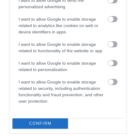
I want to allow Google to send me
5
0
1.0
personalized advertising.
4
0
3
0
I want to allow Google to enable storage
2
related to analytics like cookies on web or
0
device identifiers in apps.
1
1
I want to allow Google to enable storage
Összesen 1
related to functionality of the website or app.
I want to allow Google to enable storage
related to personalization.
I want to allow Google to enable storage
related to security, including authentication
functionality and fraud prevention, and other
user protection.
CONFIRM
Értékelem