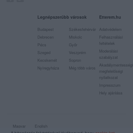
Legnépszerűbb városok
Etterem.hu
Budapest
Székesfehérvár
Adatvédelem
Debrecen
Miskolc
Felhasználási
feltételek
Pécs
Győr
Moderálási
Szeged
Veszprém
szabályzat
Kecskemét
Sopron
Akadálymentességi
Nyíregyháza
Még több város
megfelelőségi
nyilatkozat
Impresszum
Hely ajánlása
Magyar
English