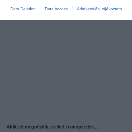
Data Deletion
Data Access
Adatkezelési tájékoztató
Akik ezt megnézték, ezeket is megnézték...