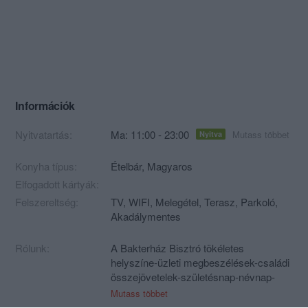
Információk
Nyitvatartás:
Ma: 11:00 - 23:00
Mutass többet
Nyitva
Konyha típus:
Ételbár
,
Magyaros
Elfogadott kártyák:
Felszereltség:
TV, WIFI, Melegétel, Terasz, Parkoló,
Akadálymentes
Rólunk:
A Bakterház Bisztró tökéletes
helyszíne-üzleti megbeszélések-családi
összejövetelek-születésnap-névnap-
évforduló méltó megünneplésének is!
Mutass többet