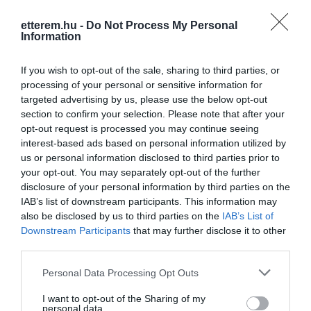
etterem.hu -
Do Not Process My Personal
Information
Kapcsolat
1131 Budapest, Kámfor u. 18.
If you wish to opt-out of the sale, sharing to third parties, or
processing of your personal or sensitive information for
+36 30 717 0103
targeted advertising by us, please use the below opt-out
bakterhazbisztro@gmail.com
section to confirm your selection. Please note that after your
opt-out request is processed you may continue seeing
www.bakterhazbisztro.hu
interest-based ads based on personal information utilized by
www.fb.com/pages/Bakterh%C3%A1z-Bisztr%C3%B3/205643439475490
us or personal information disclosed to third parties prior to
your opt-out. You may separately opt-out of the further
disclosure of your personal information by third parties on the
IAB’s list of downstream participants. This information may
also be disclosed by us to third parties on the
IAB’s List of
Downstream Participants
that may further disclose it to other
third parties.
Please note that this website/app uses one or more Google
Personal Data Processing Opt Outs
services and may gather and store information including but
Probléma jelentése
not limited to your visit or usage behaviour. You may click to
I want to opt-out of the Sharing of my
personal data.