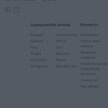
Legnépszerűbb városok
Etterem.hu
Budapest
Székesfehérvár
Adatvédelem
Debrecen
Miskolc
Felhasználási
feltételek
Pécs
Győr
Moderálási
Szeged
Veszprém
szabályzat
Kecskemét
Sopron
Akadálymentességi
Nyíregyháza
Még több város
megfelelőségi
nyilatkozat
Impresszum
Hely ajánlása