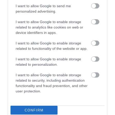
Értékelések
I want to allow Google to send me
personalized advertising.
5
4
4.2
4
1
I want to allow Google to enable storage
3
0
related to analytics like cookies on web or
device identifiers in apps.
2
0
1
1
I want to allow Google to enable storage
related to functionality of the website or app.
Összesen 6
I want to allow Google to enable storage
related to personalization.
I want to allow Google to enable storage
related to security, including authentication
functionality and fraud prevention, and other
user protection.
CONFIRM