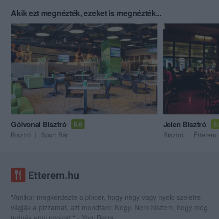
Akik ezt megnézték, ezeket is megnézték...
Gólvonal Bisztró
Jelen Bisztró
5.0
3
Bisztró
Sport Bár
Bisztró
Étterem
"Amikor megkérdezte a pincér, hogy négy vagy nyolc szeletre
vágják a pizzámat, azt mondtam; Négy. Nem hiszem, hogy meg
tudnék enni nyolcat." - Yogi Berra