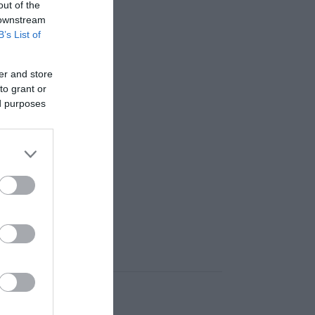
out of the
 downstream
B’s List of
er and store
to grant or
ed purposes