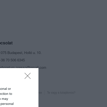
csolat
1075 Budapest, Holló u. 10.
+36 70 506 6345
arboretum.presso@gmail.com
www.bananfa.hu
fb.com/arboretumgozsdu
sonal or
Probléma jelentése
Te vagy a tulajdonos?
ection to
ou may
 personal