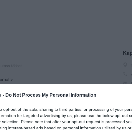
Kap
utass többet
ernatív
lymentes, Kártyás fizetés
u -
Do Not Process My Personal Information
r, Gozsdu udvar
to opt-out of the sale, sharing to third parties, or processing of your per
formation for targeted advertising by us, please use the below opt-out s
r selection. Please note that after your opt-out request is processed y
eing interest-based ads based on personal information utilized by us or