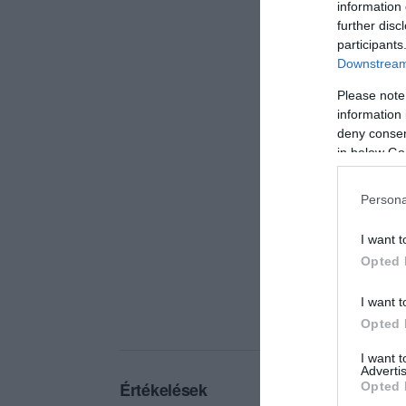
information 
further disc
participants
Downstream 
Please note
information 
deny consent
in below Go
Persona
I want t
Opted 
I want t
Opted 
I want 
Advertis
Értékelések
Opted 