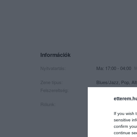
Információk
Nyitvatartás:
Ma: 17:00 - 04:00
M
Zene típus:
Blues/Jazz, Pop, Alt
Felszereltség:
WIFI, Terasz, Akadá
etterem.h
Rólunk:
Egzotikus növénybá
If you wish 
sensitive in
confirm you
continue se