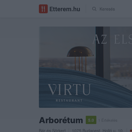
Keresés
Arborétum
5.0
1 Értékelés
Bár
és
Sörkert
1075
Budapest
,
Holló u. 10.