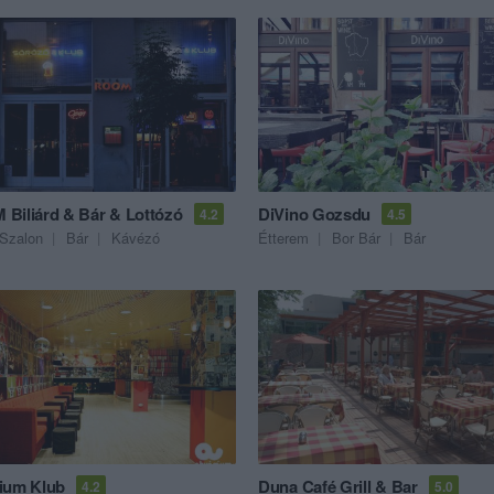
Biliárd & Bár & Lottózó
DiVino Gozsdu
4.2
4.5
 Szalon
Bár
Kávézó
Étterem
Bor Bár
Bár
ium Klub
Duna Café Grill & Bar
4.2
5.0