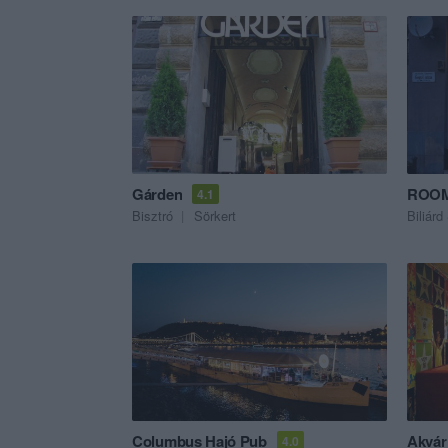
Gárden
ROOM 
4.1
Bisztró
Sörkert
Biliárd
Columbus Hajó Pub
Akvár
4.0