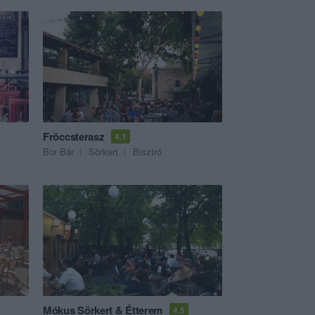
Fröccsterasz
4.1
Bor Bár
Sörkert
Bisztró
Mókus Sörkert & Étterem
4.5