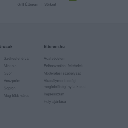
Grill Étterem
Sörkert
árosok
Etterem.hu
Székesfehérvár
Adatvédelem
Miskolc
Felhasználási feltételek
Győr
Moderálási szabályzat
Veszprém
Akadálymentességi
megfelelőségi nyilatkozat
Sopron
Impresszum
Még több város
Hely ajánlása