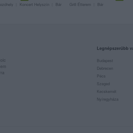
ozóhely
Koncert Helyszín
Bár
Grill Étterem
Bár
Legnépszerűbb v
olc
Budapest
 Nem
Debrecen
rra
Pécs
Szeged
Kecskemét
Nyíregyháza