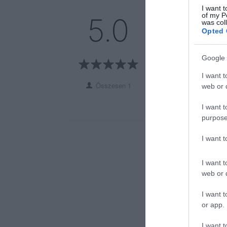
I want t
5
1
of my P
5.0
was col
4
0
Opted 
3
0
2
0
Google 
1
0
I want t
Összesen 1
web or d
I want t
purpose
I want 
I want t
web or d
I want t
or app.
I want t