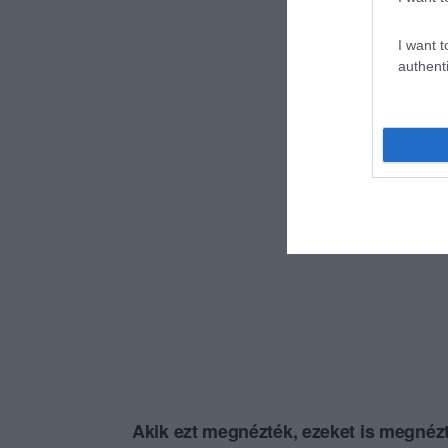
I want t
authenti
Akik ezt megnézték, ezeket is megnézt