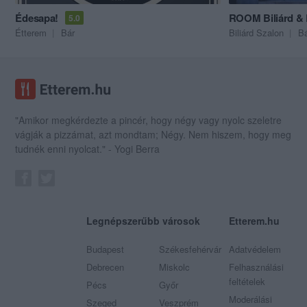
Édesapa!
ROOM Biliárd & 
5.0
Étterem
Bár
Biliárd Szalon
B
"Amikor megkérdezte a pincér, hogy négy vagy nyolc szeletre
vágják a pizzámat, azt mondtam; Négy. Nem hiszem, hogy meg
tudnék enni nyolcat." - Yogi Berra
Legnépszerűbb városok
Etterem.hu
Budapest
Székesfehérvár
Adatvédelem
Debrecen
Miskolc
Felhasználási
feltételek
Pécs
Győr
Moderálási
Szeged
Veszprém