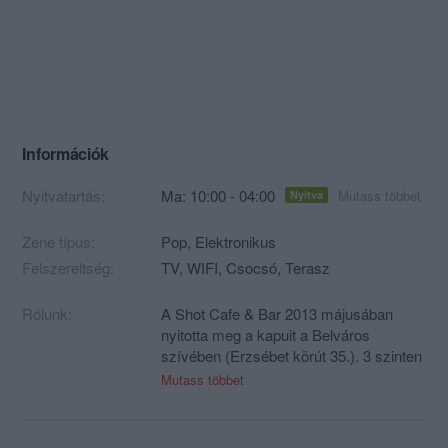
Információk
Nyitvatartás:
Ma: 10:00 - 04:00
Mutass többet
Nyitva
Zene típus:
Pop, Elektronikus
Felszereltség:
TV, WIFI, Csocsó, Terasz
Rólunk:
A Shot Cafe & Bar 2013 májusában
nyitotta meg a kapuit a Belváros
szívében (Erzsébet körút 35.). 3 szinten
várjuk kedves vendégeinket.
Mutass többet