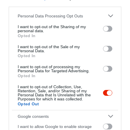
third parties.
Please note that this website/app uses one or more Google
Personal Data Processing Opt Outs
services and may gather and store information including but
not limited to your visit or usage behaviour. You may click to
I want to opt-out of the Sharing of my
personal data.
grant or deny consent to Google and its third-party tags to
Opted In
use your data for below specified purposes in below Google
consent section.
I want to opt-out of the Sale of my
Personal Data.
Opted In
I want to opt-out of processing my
Personal Data for Targeted Advertising.
Opted In
I want to opt-out of Collection, Use,
Retention, Sale, and/or Sharing of my
Personal Data that Is Unrelated with the
Purposes for which it was collected.
Opted Out
Értékelések
Értékeld Te is
Google consents
5
9
I want to allow Google to enable storage
4