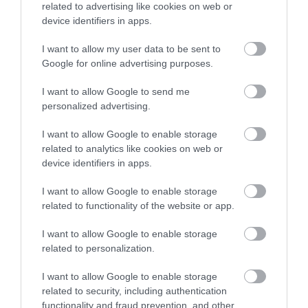
4.4
3
related to advertising like cookies on web or
3
1
device identifiers in apps.
2
0
I want to allow my user data to be sent to
1
1
Google for online advertising purposes.
Összesen 14
I want to allow Google to send me
personalized advertising.
Nagyszerű hely a belváros
I want to allow Google to enable storage
related to analytics like cookies on web or
szívében! :) Minden
device identifiers in apps.
alkalommal amikor itt jártunk,
remekül éreztük magunkat! Jó
Zsikai Petra
I want to allow Google to enable storage
hangulat, finom italok,
2019. Február 12.
related to functionality of the website or app.
barátságos kiszolgálás! Csak
ajánlani tudom!
I want to allow Google to enable storage
related to personalization.
Jelentés
I want to allow Google to enable storage
related to security, including authentication
functionality and fraud prevention, and other