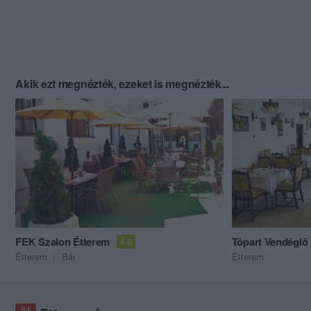
Akik ezt megnézték, ezeket is megnézték...
FEK Szalon Étterem
Tópart Vendéglő
4.0
Étterem
Bár
Étterem