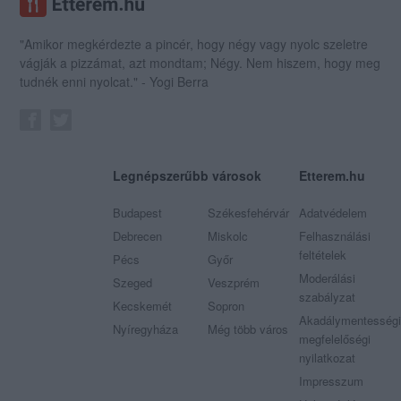
"Amikor megkérdezte a pincér, hogy négy vagy nyolc szeletre
vágják a pizzámat, azt mondtam; Négy. Nem hiszem, hogy meg
tudnék enni nyolcat." - Yogi Berra
Legnépszerűbb városok
Etterem.hu
Budapest
Székesfehérvár
Adatvédelem
Debrecen
Miskolc
Felhasználási
feltételek
Pécs
Győr
Moderálási
Szeged
Veszprém
szabályzat
Kecskemét
Sopron
Akadálymentességi
Nyíregyháza
Még több város
megfelelőségi
nyilatkozat
Impresszum