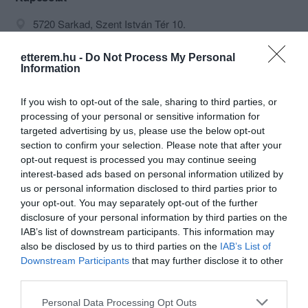
5720 Sarkad, Szent István Tér 10.
+36 66 375 736
etterem.hu -
Do Not Process My Personal
fb.com/AvarVendeglo
Information
If you wish to opt-out of the sale, sharing to third parties, or
processing of your personal or sensitive information for
targeted advertising by us, please use the below opt-out
section to confirm your selection. Please note that after your
opt-out request is processed you may continue seeing
interest-based ads based on personal information utilized by
us or personal information disclosed to third parties prior to
Probléma jelentése
Te vagy a tulajdonos?
your opt-out. You may separately opt-out of the further
disclosure of your personal information by third parties on the
IAB’s list of downstream participants. This information may
also be disclosed by us to third parties on the
IAB’s List of
Downstream Participants
that may further disclose it to other
third parties.
Please note that this website/app uses one or more Google
Personal Data Processing Opt Outs