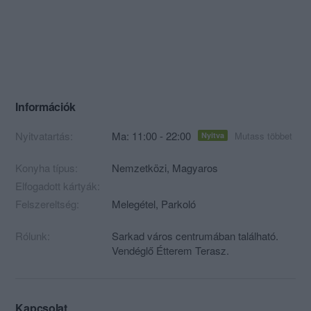
Információk
Nyitvatartás:
Ma: 11:00 - 22:00
Mutass többet
Nyitva
Konyha típus:
Nemzetközi
,
Magyaros
Elfogadott kártyák:
Felszereltség:
Melegétel, Parkoló
Rólunk:
Sarkad város centrumában található.
Vendéglő Étterem Terasz.
Kapcsolat