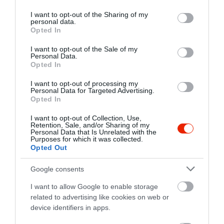
services and may gather and store information including but
not limited to your visit or usage behaviour. You may click to
I want to opt-out of the Sharing of my
personal data.
grant or deny consent to Google and its third-party tags to
Opted In
use your data for below specified purposes in below Google
consent section.
I want to opt-out of the Sale of my
Personal Data.
Opted In
I want to opt-out of processing my
Personal Data for Targeted Advertising.
Opted In
I want to opt-out of Collection, Use,
Retention, Sale, and/or Sharing of my
Personal Data that Is Unrelated with the
Purposes for which it was collected.
Opted Out
Értékelések
Értékeld Te is
Google consents
5
0
I want to allow Google to enable storage
4.0
related to advertising like cookies on web or
4
1
device identifiers in apps.
3
0