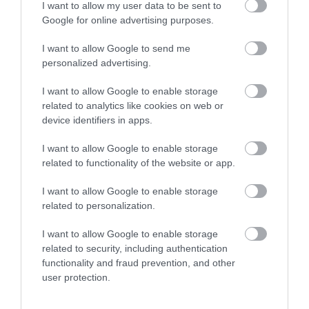
2
0
I want to allow my user data to be sent to
1
0
Google for online advertising purposes.
Összesen 1
I want to allow Google to send me
personalized advertising.
I want to allow Google to enable storage
Kellemes étterem, remek ár /
related to analytics like cookies on web or
érték arány és mindezek
device identifiers in apps.
mellett finom is!
I want to allow Google to enable storage
Lang Gabor
Jelentés
related to functionality of the website or app.
2020. Augusztus 23.
I want to allow Google to enable storage
related to personalization.
I want to allow Google to enable storage
Értékeld Te is!
related to security, including authentication
functionality and fraud prevention, and other
user protection.