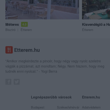
Méteres
Kisvendéglő a H
4.0
Bisztró
Étterem
Étterem
"Amikor megkérdezte a pincér, hogy négy vagy nyolc szeletre
vágják a pizzámat, azt mondtam; Négy. Nem hiszem, hogy meg
tudnék enni nyolcat." - Yogi Berra
Legnépszerűbb városok
Etterem.hu
Budapest
Székesfehérvár
Adatvédelem