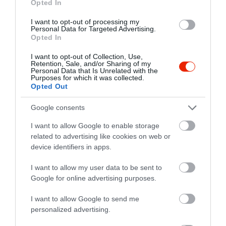
1
Opted In
4.3
4
2
I want to opt-out of processing my
3
0
Personal Data for Targeted Advertising.
Opted In
2
0
1
0
I want to opt-out of Collection, Use,
Retention, Sale, and/or Sharing of my
Personal Data that Is Unrelated with the
Összesen 3
Purposes for which it was collected.
Opted Out
Google consents
Sajnos nem volt sem
alkoholmentes pezsgő (de
I want to allow Google to enable storage
akkor a pincér miért kérdezte
related to advertising like cookies on web or
device identifiers in apps.
meg, hogy mi legyen?), sem
hg...@ms2.mailslite.com
citromos sör, helyette csak
2011. Szeptember 20.
I want to allow my user data to be sent to
Sprite-al hígított rendes sör.
Google for online advertising purposes.
Nem kellett volna azt sem
megemlítenie, hogy most friss
I want to allow Google to send me
olajban sütik ki az ételt, hadd
personalized advertising.
éljek úgy, hogy mindig friss az