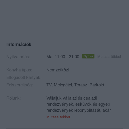
Információk
Nyitvatartás:
Ma: 11:00 - 21:00
Mutass többet
Nyitva
Konyha típus:
Nemzetközi
Elfogadott kártyák:
Felszereltség:
TV, Melegétel, Terasz, Parkoló
Rólunk:
Vállaljuk vállalati és családi
rendezvények, esküvők és egyéb
rendezvények lebonyolítását, akár
kiszállítással is. Hétköznap délben
Mutass többet
menüs étkeztetés, egyéb időszakokban
A’la carte-os ajánlatainkkal várjuk