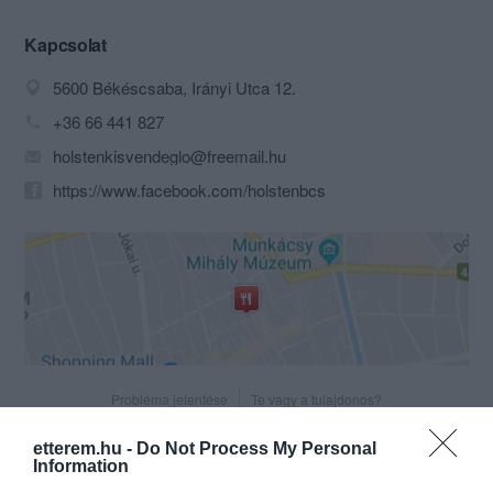
vendégeinket!
Kapcsolat
5600 Békéscsaba, Irányi Utca 12.
+36 66 441 827
holstenkisvendeglo@freemail.hu
https://www.facebook.com/holstenbcs
Probléma jelentése
Te vagy a tulajdonos?
etterem.hu -
Do Not Process My Personal
Information