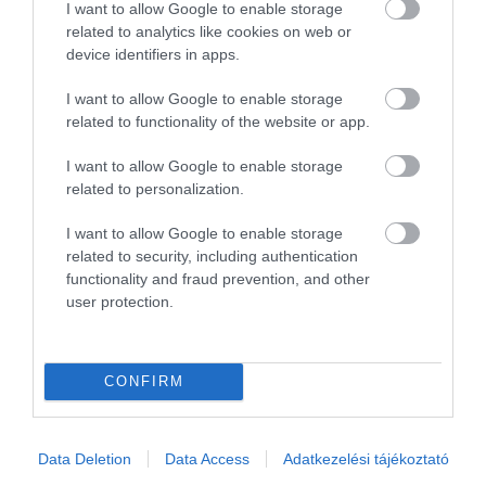
I want to allow Google to enable storage
olaj. Elhiszem, hogy csak jót
related to analytics like cookies on web or
akart, de máskor ezt ne
device identifiers in apps.
mondja. Rizs száraz volt, tartár
mártás hűtőben látott
I want to allow Google to enable storage
majonézt.
related to functionality of the website or app.
Jelentés
I want to allow Google to enable storage
related to personalization.
I want to allow Google to enable storage
Nagyon szeretem ezt az
related to security, including authentication
éttermet. Nagyon finomak az
functionality and fraud prevention, and other
ételek és a kiszolgálás is
user protection.
elsőosztályú. Nagyon nagy
yn...@freemail.hu
adagokat adnak és nagyon jó
2010. Január 31.
áron. Csak ajánlani tudom.
CONFIRM
A napközbeni menüs
étkeztetés is nagyon finom és
olcsó.
Data Deletion
Data Access
Adatkezelési tájékoztató
Jelentés