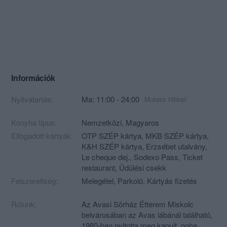
Információk
Nyitvatartás:
Ma: 11:00 - 24:00
Mutass többet
Konyha típus:
Nemzetközi
,
Magyaros
Elfogadott kártyák:
OTP SZÉP kártya, MKB SZÉP kártya,
K&H SZÉP kártya, Erzsébet utalvány,
Le cheque dej., Sodexo Pass, Ticket
restaurant, Üdülési csekk
Felszereltség:
Melegétel, Parkoló, Kártyás fizetés
Rólunk:
Az Avasi Sörház Étterem Miskolc
belvárosában az Avas lábánál található,
1980-ban nyitotta meg kapuit, noha