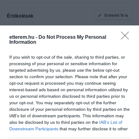
Értékelések
Értékeld Te is
5
1
2.0
4
etterem.hu -
Do Not Process My Personal
0
Information
3
0
2
3
If you wish to opt-out of the sale, sharing to third parties, or
1
3
processing of your personal or sensitive information for
targeted advertising by us, please use the below opt-out
Összesen 7
section to confirm your selection. Please note that after your
opt-out request is processed you may continue seeing
interest-based ads based on personal information utilized by
us or personal information disclosed to third parties prior to
Maximálisan meg voltunk
your opt-out. You may separately opt-out of the further
elégedve a kiszolgálással
disclosure of your personal information by third parties on the
és a rendelt étellel is! A pincér
IAB’s list of downstream participants. This information may
kedves és gyors volt az étel
Erdei Anikó
also be disclosed by us to third parties on the
IAB’s List of
friss és finom volt! Korábban
2023. Január 8.
Downstream Participants
that may further disclose it to other
csak kiszállításra rendeltünk,
third parties.