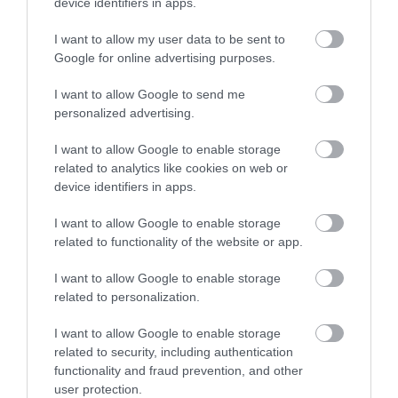
még az italokat kaptuk meg
device identifiers in apps.
éppen, úgy hogy a levest előre
Orosz Alexandra
I want to allow my user data to be sent to
megrendeltük! Az étteremben
2020. Február 6.
Google for online advertising purposes.
a pincér hölgy szerint teltház
volt, közben rajtunk kívül 2
I want to allow Google to send me
aszalnál ült 2-2 ember. Ezután
personalized advertising.
mikor végre az Italainkat
I want to allow Google to enable storage
elkezdték kihozni, Egy Korsó
related to analytics like cookies on web or
sört a pincér hölgy elejtett
device identifiers in apps.
mellettem, majd
bocsánatkérés nélkül távozott,
I want to allow Google to enable storage
meg sem kérdezte, hogy
related to functionality of the website or app.
esetleg rám ömlött e a sörből.
14 főétél helyett 13-át hozott
I want to allow Google to enable storage
related to personalization.
ki, ezzel nem is lett volna
probléma,mert újra tudtuk
I want to allow Google to enable storage
volna rendelni, de ehelyett
related to security, including authentication
még a pincér hölgy lett
functionality and fraud prevention, and other
ingerült. Mi éreztük rosszul
user protection.