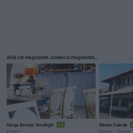
Akik ezt megnézték, ezeket is megnézték...
Sárga Borház Vendéglő
Nádas Csárda
4.3
Étterem
Csárda
Étterem