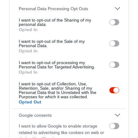
de akkor sem volt semmi
Please note that this website/app uses one or more Google
Personal Data Processing Opt Outs
probléma! Biztos vagyok
services and may gather and store information including but
benne, hogy visszajáró
not limited to your visit or usage behaviour. You may click to
I want to opt-out of the Sharing of my
personal data.
vendégek leszünk!!
grant or deny consent to Google and its third-party tags to
Opted In
use your data for below specified purposes in below Google
Jelentés
consent section.
I want to opt-out of the Sale of my
Personal Data.
Opted In
Nagy csalódás az egész
I want to opt-out of processing my
Personal Data for Targeted Advertising.
étterem. Nagyon sokat kellett
Opted In
várni úgy, hogy csa mi voltunk
hatan az étteremben. Az étel
Katalin Besenyei
I want to opt-out of Collection, Use,
Retention, Sale, and/or Sharing of my
hideg és kevés volt.
2022. December 27.
Personal Data that Is Unrelated with the
Purposes for which it was collected.
Jelentés
Opted Out
Google consents
A kiszolgálás kritikán aluli!
I want to allow Google to enable storage
Másfél óra várakozás után
related to advertising like cookies on web or