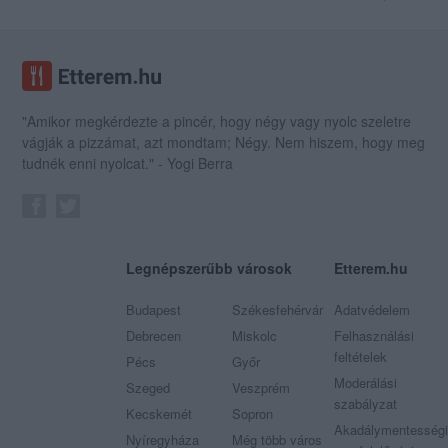
"Amikor megkérdezte a pincér, hogy négy vagy nyolc szeletre
vágják a pizzámat, azt mondtam; Négy. Nem hiszem, hogy meg
tudnék enni nyolcat." - Yogi Berra
Legnépszerűbb városok
Etterem.hu
Budapest
Székesfehérvár
Adatvédelem
Debrecen
Miskolc
Felhasználási
feltételek
Pécs
Győr
Moderálási
Szeged
Veszprém
szabályzat
Kecskemét
Sopron
Akadálymentességi
Nyíregyháza
Még több város