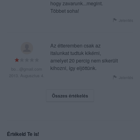
hogy zavarunk...megint.
Többet soha!
Jelentés
Az étteremben csak az
italunkat tudtuk kikérni,
amelyet 20 percig nem sikerült
kihozni, így eljöttünk.
bo...@gmail.com
2013. Augusztus 4.
Jelentés
Összes értékelés
Értékeld Te is!