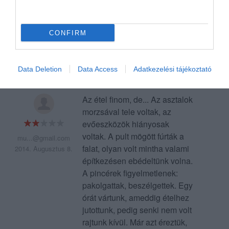
magunkat mert o nem jól írta
fel a rendelést! Az étel nem
lenne rossz, de kiszolgálás
CONFIRM
miatt nem ajánlom!
Jelentés
Data Deletion
Data Access
Adatkezelési tájékoztató
Az étel finom, de... Az asztalok
morzsával tele voltak, az
evőeszközök hiányosak
voltak. A pult mögött fúrták a
mu...@gmail.com
falat, olyan volt mintha valami
2014. Augusztus 8.
építkezésen ebédeltünk volna.
A pincérek figyelmetlenek:
pakolgattak, beszélgettek. Egy
órát vártunk, ameddig ételhez
jutottunk, pedig senki nem volt
rajtunk kívül. Már azt éreztük,