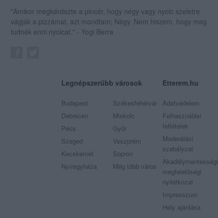
"Amikor megkérdezte a pincér, hogy négy vagy nyolc szeletre
vágják a pizzámat, azt mondtam; Négy. Nem hiszem, hogy meg
tudnék enni nyolcat." - Yogi Berra
Legnépszerűbb városok
Etterem.hu
Budapest
Székesfehérvár
Adatvédelem
Debrecen
Miskolc
Felhasználási
feltételek
Pécs
Győr
Moderálási
Szeged
Veszprém
szabályzat
Kecskemét
Sopron
Akadálymentességi
Nyíregyháza
Még több város
megfelelőségi
nyilatkozat
Impresszum
Hely ajánlása