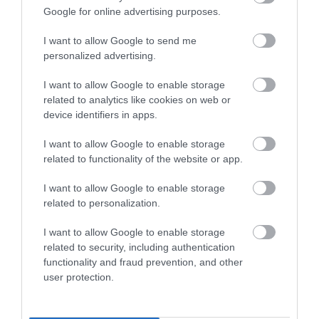
1
0
Google for online advertising purposes.
Összesen 1
I want to allow Google to send me
personalized advertising.
Nagyon jó hely, kedves
I want to allow Google to enable storage
related to analytics like cookies on web or
kiszolgálás Korrekt árak!
device identifiers in apps.
Jelentés
Kiss Tibor
I want to allow Google to enable storage
2016. Június 14.
related to functionality of the website or app.
I want to allow Google to enable storage
related to personalization.
I want to allow Google to enable storage
Értékeld Te is!
related to security, including authentication
functionality and fraud prevention, and other
user protection.