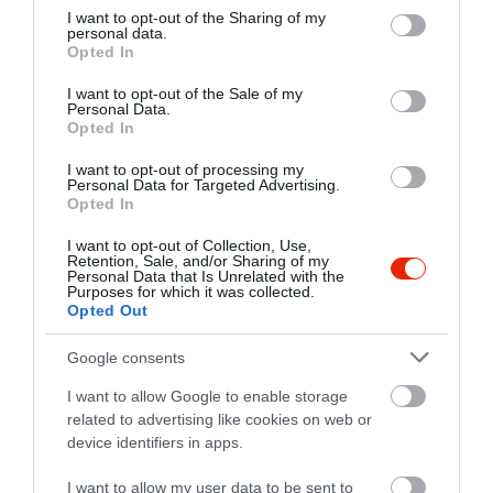
not limited to your visit or usage behaviour. You may click to
I want to opt-out of the Sharing of my
personal data.
grant or deny consent to Google and its third-party tags to
Opted In
use your data for below specified purposes in below Google
consent section.
I want to opt-out of the Sale of my
Personal Data.
Opted In
I want to opt-out of processing my
Personal Data for Targeted Advertising.
Opted In
I want to opt-out of Collection, Use,
Retention, Sale, and/or Sharing of my
Personal Data that Is Unrelated with the
Purposes for which it was collected.
Opted Out
Értékelések
Értékeld Te is
Google consents
5
1
5.0
I want to allow Google to enable storage
4
0
related to advertising like cookies on web or
3
0
device identifiers in apps.
2
0
I want to allow my user data to be sent to