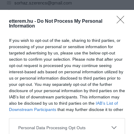
sorhaz.szerencs@gmail.com
http://www.zanor.hu
https://www.facebook.com/sorhazsorkert
etterem.hu -
Do Not Process My Personal
Information
If you wish to opt-out of the sale, sharing to third parties, or
processing of your personal or sensitive information for
targeted advertising by us, please use the below opt-out
section to confirm your selection. Please note that after your
opt-out request is processed you may continue seeing
interest-based ads based on personal information utilized by
Probléma jelentése
Te vagy a tulajdonos?
us or personal information disclosed to third parties prior to
your opt-out. You may separately opt-out of the further
disclosure of your personal information by third parties on the
IAB’s list of downstream participants. This information may
also be disclosed by us to third parties on the
IAB’s List of
Downstream Participants
that may further disclose it to other
third parties.
Please note that this website/app uses one or more Google
Personal Data Processing Opt Outs
services and may gather and store information including but