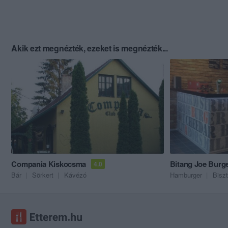
Akik ezt megnézték, ezeket is megnézték...
Compania Kiskocsma
Bitang Joe Burge
4.0
Bár
Sörkert
Kávézó
Hamburger
Biszt