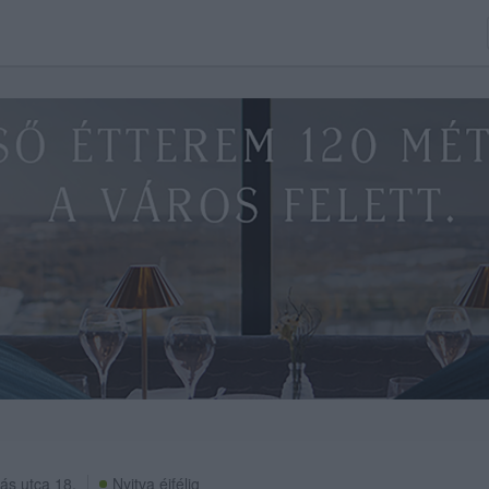
ás utca 18.
Nyitva éjfélig