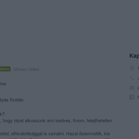
Kap
Mutass többet
Nyitva
ros
tyás fizetés
ok?
hogy olyat alkossunk ami kedves, finom, felejthetetlen
ettel, elhivatottsággal is csinálni. Hazai őstermelők, kis