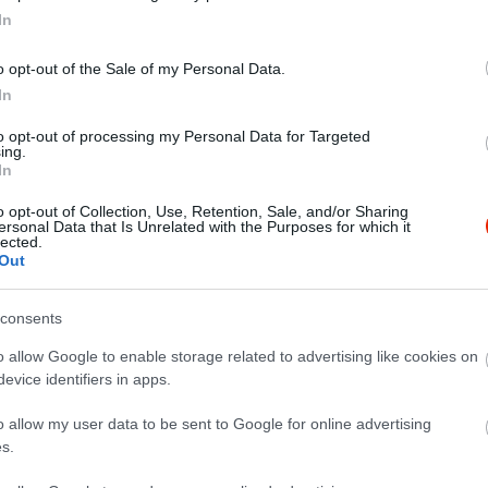
In
o opt-out of the Sale of my Personal Data.
In
to opt-out of processing my Personal Data for Targeted
ing.
In
o opt-out of Collection, Use, Retention, Sale, and/or Sharing
ersonal Data that Is Unrelated with the Purposes for which it
lected.
Out
consents
o allow Google to enable storage related to advertising like cookies on
evice identifiers in apps.
ak! A kiszolgálás kiváló!
o allow my user data to be sent to Google for online advertising
s.