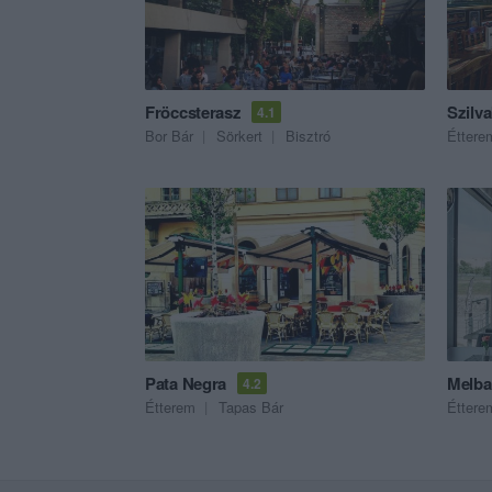
Fröccsterasz
Szilv
4.1
Bor Bár
Sörkert
Bisztró
Éttere
Pata Negra
Melba
4.2
Étterem
Tapas Bár
Éttere