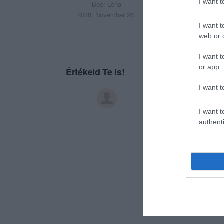
I want 
Beer Léna
2018. November 26.
I want t
web or d
I want t
or app.
Értékeld Te is!
I want t
I want t
authenti