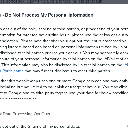
s sörfőzdèk. Számunkra ez a fontos, mi ezt szeretjük.
k,amilyenek. Ettől lettünk màsok.
séges!
u -
Do Not Process My Personal Information
@gmail.com
 0880
to opt-out of the sale, sharing to third parties, or processing of your per
different?
formation for targeted advertising by us, please use the below opt-out s
 Bistro with smiley attention service. We cook our food
r selection. Please note that after your opt-out request is processed y
dients from domestic farmers and producers. We buy our
eing interest-based ads based on personal information utilized by us or
ngarian wineries.
disclosed to third parties prior to your opt-out. You may separately opt-
rve the best quality food in a friendly athmosphere, where
losure of your personal information by third parties on the IAB’s list of
me. We believe we are different.
. This information may also be disclosed by us to third parties on the
IA
.
Participants
that may further disclose it to other third parties.
 mail : zellerbistro@gmail.com
51 0880
 that this website/app uses one or more Google services and may gath
including but not limited to your visit or usage behaviour. You may click 
 to Google and its third-party tags to use your data for below specifi
ogle consent section.
l Data Processing Opt Outs
o opt-out of the Sharing of my personal data.