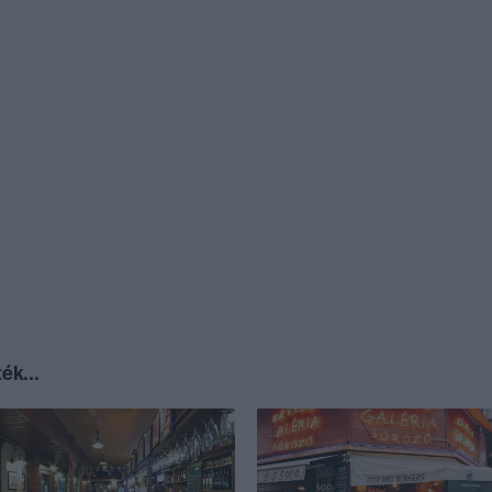
ék...