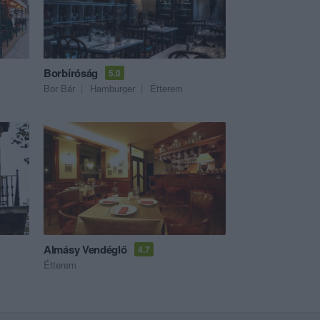
Borbíróság
5.0
Bor Bár
Hamburger
Étterem
Almásy Vendéglő
4.7
Étterem