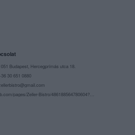
csolat
1051 Budapest, Hercegprímás utca 18.
+36 30 651 0880
zellerbistro@gmail.com
fb.com/pages/Zeller-Bistro/486188564780604?sk=info