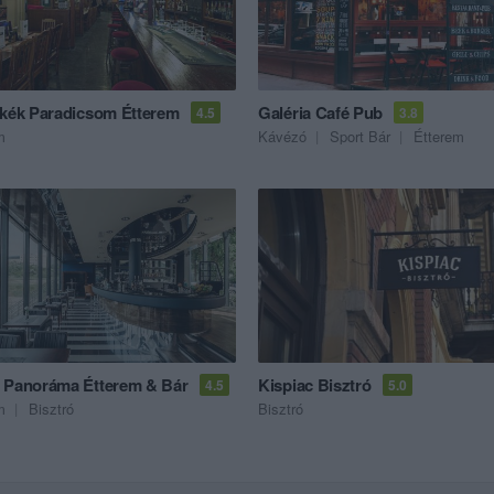
akék Paradicsom Étterem
Galéria Café Pub
4.5
3.8
m
Kávézó
Sport Bár
Étterem
 Panoráma Étterem & Bár
Kispiac Bisztró
4.5
5.0
m
Bisztró
Bisztró