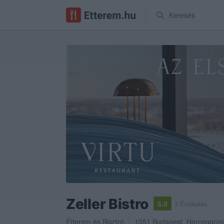
Keresés
Zeller Bistro
5.0
3 Értékelés
Étterem
és
Bisztró
1051
Budapest
,
Hercegprím