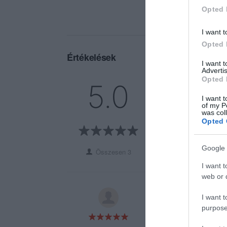
Opted 
I want t
Opted 
Értékelések
I want 
Advertis
Opted 
5
3
5.0
4
0
I want t
of my P
3
0
was col
2
0
Opted 
1
0
Google 
Összesen 3
I want t
web or d
Ėtelek finomak volt
I want t
purpose