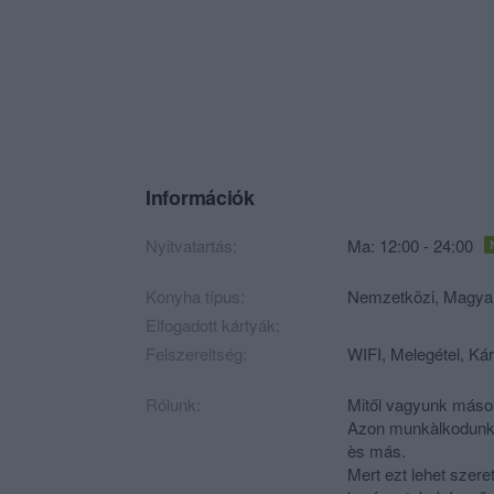
Információk
Nyitvatartás:
Ma: 12:00 - 24:00
Konyha típus:
Nemzetközi
,
Magya
Elfogadott kártyák:
Felszereltség:
WIFI, Melegétel, Kár
Rólunk:
Mitől vagyunk más
Azon munkàlkodunk, 
ès más.
Mert ezt lehet szeret