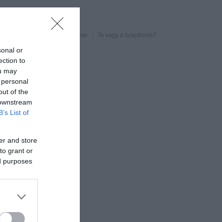
Probléma jelentése
Te vagy a tulajdonos?
sonal or
ection to
ou may
 personal
out of the
 downstream
B’s List of
er and store
to grant or
ed purposes