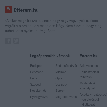
"Amikor megkérdezte a pincér, hogy négy vagy nyolc szeletre
vágják a pizzámat, azt mondtam; Négy. Nem hiszem, hogy meg
tudnék enni nyolcat." - Yogi Berra
Legnépszerűbb városok
Etterem.hu
Budapest
Székesfehérvár
Adatvédelem
Debrecen
Miskolc
Felhasználási
feltételek
Pécs
Győr
Moderálási
Szeged
Veszprém
szabályzat
Kecskemét
Sopron
Akadálymentességi
Nyíregyháza
Még több város
megfelelőségi
nyilatkozat