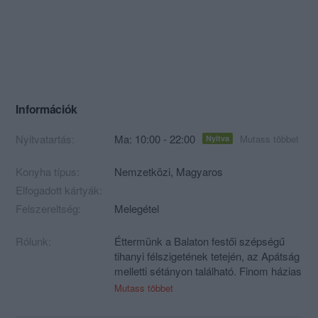
Információk
Nyitvatartás:
Ma: 10:00 - 22:00
Mutass többet
Nyitva
Konyha típus:
Nemzetközi
,
Magyaros
Elfogadott kártyák:
Felszereltség:
Melegétel
Rólunk:
Éttermünk a Balaton festői szépségű
tihanyi félszigetének tetején, az Apátság
melletti sétányon található. Finom házias
ételek és egy pohár jó bor mellett
Mutass többet
élvezhetjük a páratlan panorámát a
Balatonra.