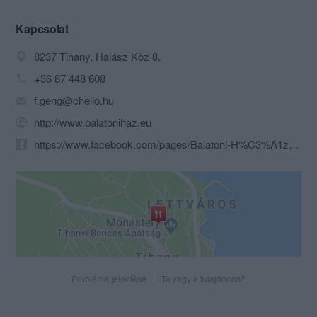
Kapcsolat
8237 Tihany, Halász Köz 8.
+36 87 448 608
f.geng@chello.hu
http://www.balatonihaz.eu
https://www.facebook.com/pages/Balatoni-H%C3%A1z-%C3%89tterem/210251782340044
Probléma jelentése
Te vagy a tulajdonos?