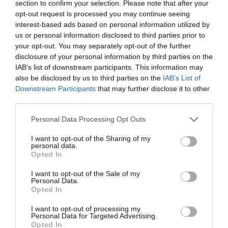
section to confirm your selection. Please note that after your
opt-out request is processed you may continue seeing
5
6
4.0
interest-based ads based on personal information utilized by
4
0
us or personal information disclosed to third parties prior to
3
0
your opt-out. You may separately opt-out of the further
2
0
disclosure of your personal information by third parties on the
IAB’s list of downstream participants. This information may
1
2
also be disclosed by us to third parties on the
IAB’s List of
Összesen 8
Downstream Participants
that may further disclose it to other
third parties.
Please note that this website/app uses one or more Google
Personal Data Processing Opt Outs
services and may gather and store information including but
Tökéletesen elkészített ételek,
not limited to your visit or usage behaviour. You may click to
I want to opt-out of the Sharing of my
minőségi alapanyagokból,
personal data.
grant or deny consent to Google and its third-party tags to
igazán kreatív kompozícióban
Opted In
use your data for below specified purposes in below Google
tálalva. Az élőzenének és az
Madarász Margit Anna
consent section.
I want to opt-out of the Sale of my
enteriőrnek köszönhetően az
2020. Augusztus 2.
Personal Data.
étterem hangulata romantikus,
Opted In
amit varázslatos balatoni
I want to opt-out of processing my
kilátás koronáz meg. A
Personal Data for Targeted Advertising.
Opted In
kiszolgálás gyors, precíz és