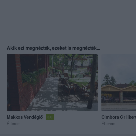
Akik ezt megnézték, ezeket is megnézték...
Makkos Vendéglő
Cimbora Grillker
5.0
Étterem
Étterem