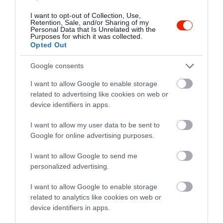
udvarias.
I want to opt-out of Collection, Use,
A társaságunk
Retention, Sale, and/or Sharing of my
Personal Data that Is Unrelated with the
gyümölcslevest,
Purposes for which it was collected.
Opted Out
cigánypecsenyét
parázsburgonyával,
Google consents
kacsacombot párolt
lilakáposztával, tört
I want to allow Google to enable storage
burgonyával, krumplistésztát,
related to advertising like cookies on web or
device identifiers in apps.
és oreo-s palacsintát
fogyasztott.
I want to allow my user data to be sent to
Az italok: Hugo, Aperol Spritz,
Google for online advertising purposes.
Epres limonádé, Latte, dupla
espresso
I want to allow Google to send me
personalized advertising.
Jelentés
I want to allow Google to enable storage
related to analytics like cookies on web or
device identifiers in apps.
Nem ajanlom jo szivvel
senkinek, az etel nem volt