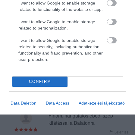
I want to allow Google to enable storage
atsulve, ehetetlen volt,
related to functionality of the website or app.
valasztek nincs. A pincerek
Zsoldos Tamás
kedvesek voktak, azzal nem
2020. Július 24.
I want to allow Google to enable storage
volt gond.
related to personalization.
Jelentés
I want to allow Google to enable storage
related to security, including authentication
functionality and fraud prevention, and other
user protection.
Nagyon szuper hely, a
kiszolgálás is tökéletes.
Jelentés
CONFIRM
Pap Ibolya
2020. Február 26.
Data Deletion
Data Access
Adatkezelési tájékoztató
Finom, hangulatos ebéd, szép
kilátással a Balatonra
Jelentés