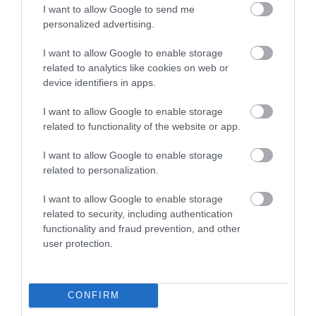
I want to allow Google to send me
5
1
personalized advertising.
5.0
4
0
I want to allow Google to enable storage
3
0
related to analytics like cookies on web or
2
0
device identifiers in apps.
1
0
I want to allow Google to enable storage
Összesen 1
related to functionality of the website or app.
I want to allow Google to enable storage
related to personalization.
I want to allow Google to enable storage
related to security, including authentication
functionality and fraud prevention, and other
user protection.
CONFIRM
Értékelem