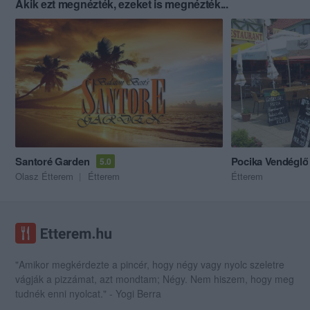
Akik ezt megnézték, ezeket is megnézték...
Santoré Garden
Pocika Vendéglő
5.0
Olasz Étterem
Étterem
Étterem
"Amikor megkérdezte a pincér, hogy négy vagy nyolc szeletre
vágják a pizzámat, azt mondtam; Négy. Nem hiszem, hogy meg
tudnék enni nyolcat." - Yogi Berra