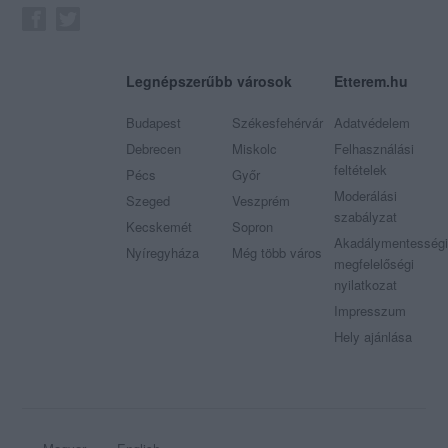
Legnépszerűbb városok
Etterem.hu
Budapest
Székesfehérvár
Adatvédelem
Debrecen
Miskolc
Felhasználási
feltételek
Pécs
Győr
Moderálási
Szeged
Veszprém
szabályzat
Kecskemét
Sopron
Akadálymentességi
Nyíregyháza
Még több város
megfelelőségi
nyilatkozat
Impresszum
Hely ajánlása