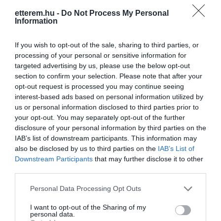
balatoni kézműves borokkal.
etterem.hu -
Do Not Process My Personal
Kapcsolat
Information
Hisszük, hogy az asztalra kerülő étel s
8638 Balatonlelle, Kishegy telep
ital is jobb és szebb lehet, ha olyan
If you wish to opt-out of the sale, sharing to third parties, or
környezetben fogyasztjuk, mely
+36 20 326 9375
processing of your personal or sensitive information for
lelkünket is jobbá és szebbé teszi. Ezért
targeted advertising by us, please use the below opt-out
info@hegyicsarda.hu
dolgozunk minden nap és ezért kínáljuk
section to confirm your selection. Please note that after your
olyan Isten áldotta szép helyen
www.hegyicsarda.hu
opt-out request is processed you may continue seeing
ételeinket s borainkat, mint a lellei
interest-based ads based on personal information utilized by
fb.com/hegyicsarda/timeline?ref=page_internal
Kishegy.
us or personal information disclosed to third parties prior to
your opt-out. You may separately opt-out of the further
disclosure of your personal information by third parties on the
IAB’s list of downstream participants. This information may
also be disclosed by us to third parties on the
IAB’s List of
Downstream Participants
that may further disclose it to other
third parties.
Please note that this website/app uses one or more Google
Personal Data Processing Opt Outs
Probléma jelentése
Te vagy a tulajdonos?
services and may gather and store information including but
not limited to your visit or usage behaviour. You may click to
I want to opt-out of the Sharing of my
personal data.
grant or deny consent to Google and its third-party tags to