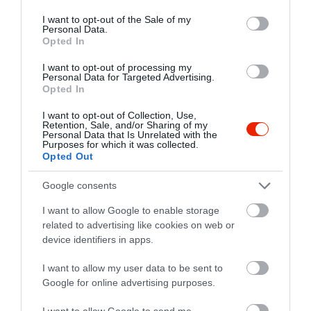
use your data for below specified purposes in below Google
consent section.
I want to opt-out of the Sale of my
Personal Data.
Opted In
I want to opt-out of processing my
Personal Data for Targeted Advertising.
Opted In
I want to opt-out of Collection, Use,
Retention, Sale, and/or Sharing of my
Personal Data that Is Unrelated with the
Purposes for which it was collected.
Opted Out
Google consents
I want to allow Google to enable storage
related to advertising like cookies on web or
device identifiers in apps.
I want to allow my user data to be sent to
Értékelések
Google for online advertising purposes.
I want to allow Google to send me