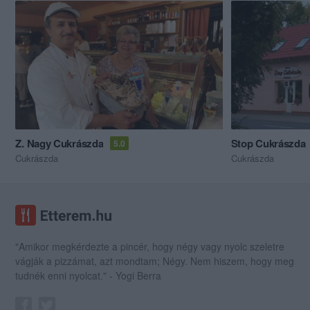
Z. Nagy Cukrászda
Stop Cukrászda
5.0
Cukrászda
Cukrászda
"Amikor megkérdezte a pincér, hogy négy vagy nyolc szeletre
vágják a pizzámat, azt mondtam; Négy. Nem hiszem, hogy meg
tudnék enni nyolcat." - Yogi Berra