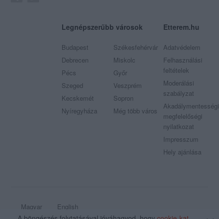
Legnépszerűbb városok
Etterem.hu
Budapest
Székesfehérvár
Adatvédelem
Debrecen
Miskolc
Felhasználási
feltételek
Pécs
Győr
Moderálási
Szeged
Veszprém
szabályzat
Kecskemét
Sopron
Akadálymentességi
Nyíregyháza
Még több város
megfelelőségi
nyilatkozat
Impresszum
Hely ajánlása
Magyar
English
A böngészés folytatásával jóváhagyod, hogy
cookie-kat