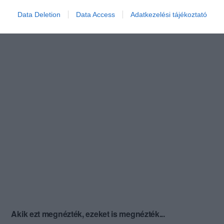
Data Deletion
Data Access
Adatkezelési tájékoztató
Akik ezt megnézték, ezeket is megnézték...