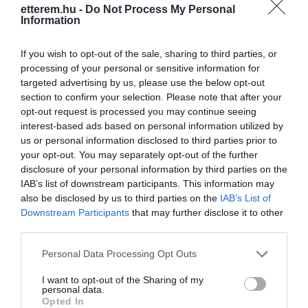
Kapcsolat
etterem.hu -
Do Not Process My Personal
Information
6791 Szeged, Dorozsmai út 193.
If you wish to opt-out of the sale, sharing to third parties, or
+36 62 461 023
processing of your personal or sensitive information for
banyaicuki@gmail.com
targeted advertising by us, please use the below opt-out
section to confirm your selection. Please note that after your
http://www.banyaicukraszda.hu
opt-out request is processed you may continue seeing
https://www.facebook.com/banyaicukraszda
interest-based ads based on personal information utilized by
us or personal information disclosed to third parties prior to
your opt-out. You may separately opt-out of the further
disclosure of your personal information by third parties on the
IAB’s list of downstream participants. This information may
also be disclosed by us to third parties on the
IAB’s List of
Downstream Participants
that may further disclose it to other
third parties.
Please note that this website/app uses one or more Google
Probléma jelentése
Te vagy a tulajdonos?
Personal Data Processing Opt Outs
services and may gather and store information including but
not limited to your visit or usage behaviour. You may click to
I want to opt-out of the Sharing of my
personal data.
grant or deny consent to Google and its third-party tags to
Opted In