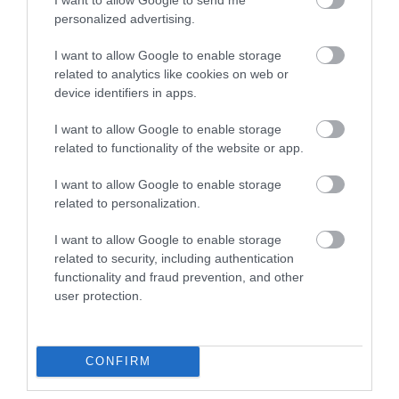
5
2
5.0
personalized advertising.
4
0
3
0
I want to allow Google to enable storage
2
related to analytics like cookies on web or
0
device identifiers in apps.
1
0
I want to allow Google to enable storage
Összesen 2
related to functionality of the website or app.
I want to allow Google to enable storage
related to personalization.
I want to allow Google to enable storage
related to security, including authentication
functionality and fraud prevention, and other
user protection.
CONFIRM
Értékelem