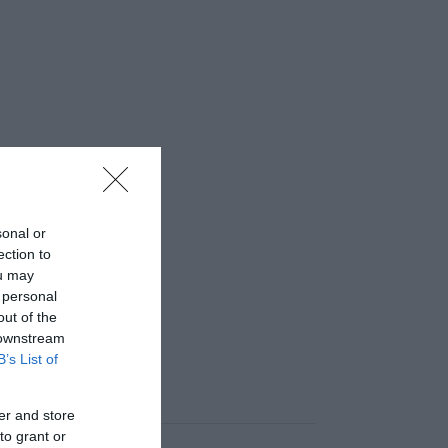
sonal or
ection to
ou may
 personal
out of the
 downstream
B’s List of
er and store
to grant or