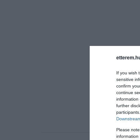
etterem.h
If you wish 
sensitive in
confirm you
continue se
information 
further disc
participants
Downstream 
Please note
information 