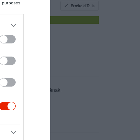
ed purposes
Értékeld Te is
törzsvevője a cukrászdànak.