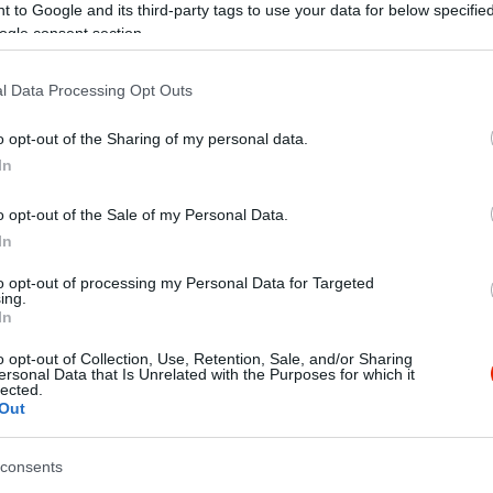
 to Google and its third-party tags to use your data for below specifi
ogle consent section.
l Data Processing Opt Outs
o opt-out of the Sharing of my personal data.
In
o opt-out of the Sale of my Personal Data.
In
to opt-out of processing my Personal Data for Targeted
ing.
s nagyon finom tortàkat kèszítenek, az egèsz család èvek óta 
In
o opt-out of Collection, Use, Retention, Sale, and/or Sharing
ersonal Data that Is Unrelated with the Purposes for which it
lected.
Out
consents