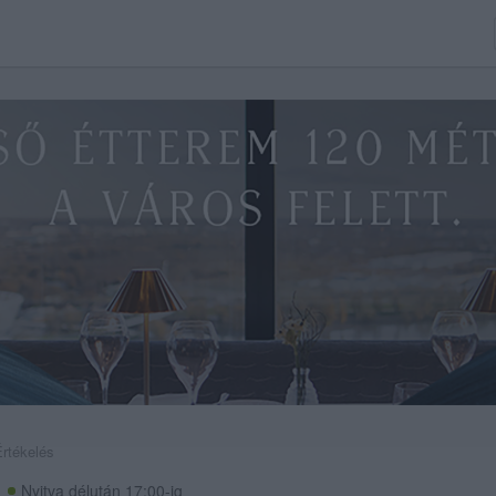
Értékelés
Nyitva délután 17:00-ig