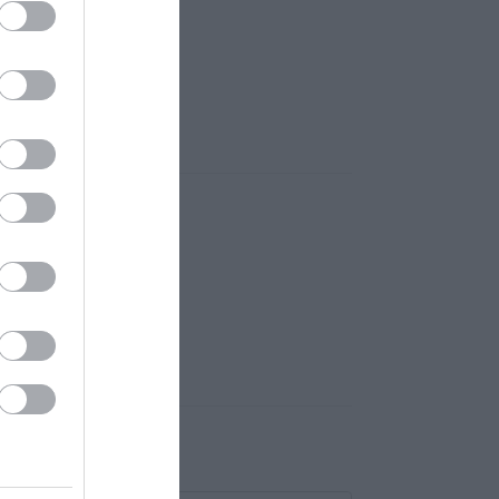
ilág, barátiak az árak!