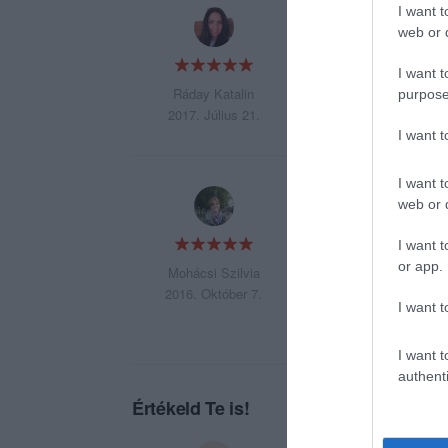
I want t
Páratlan a belga cs
web or d
I want t
Ráday Katalin
purpose
2017. Július 21.
I want 
I want t
Imádjuk a tortáikat
web or d
I want t
or app.
Mohácsi Szilvia
2016. Október 7.
I want t
I want t
authenti
Értékeld Te is!