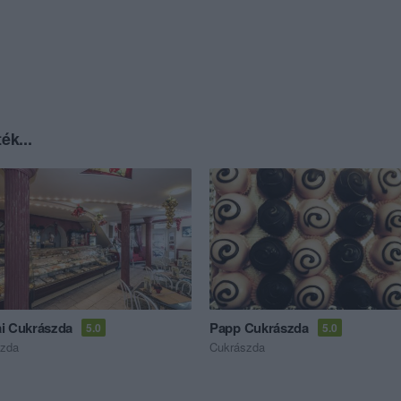
ék...
i Cukrászda
Papp Cukrászda
5.0
5.0
szda
Cukrászda