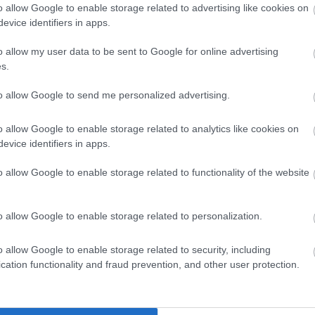
o allow Google to enable storage related to advertising like cookies on
oki, oreo, málnás-túrós.... tortájuk! Szóval minden. Kitűnő az ízv
evice identifiers in apps.
o allow my user data to be sent to Google for online advertising
s.
to allow Google to send me personalized advertising.
o allow Google to enable storage related to analytics like cookies on
.
evice identifiers in apps.
o allow Google to enable storage related to functionality of the website
o allow Google to enable storage related to personalization.
o allow Google to enable storage related to security, including
cation functionality and fraud prevention, and other user protection.