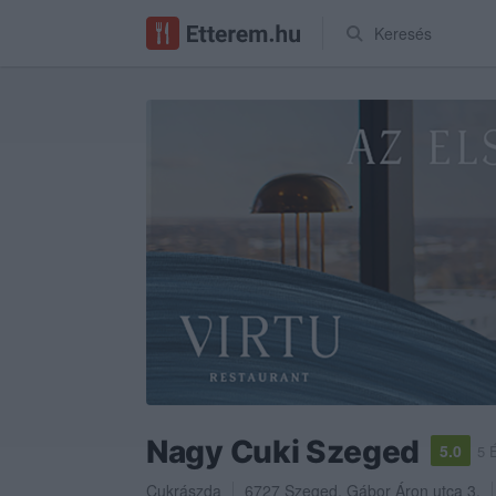
Keresés
Nagy Cuki Szeged
5.0
5 
Cukrászda
6727
Szeged
,
Gábor Áron utca 3.