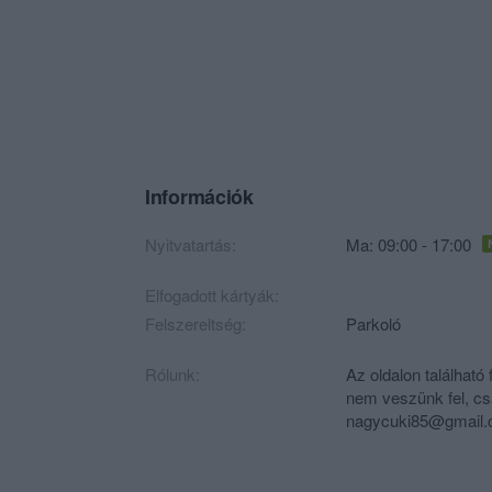
Információk
Nyitvatartás:
Ma: 09:00 - 17:00
Elfogadott kártyák:
Felszereltség:
Parkoló
Rólunk:
Az oldalon található 
nem veszünk fel, c
nagycuki85@gmail.co