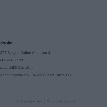
csolat
6727 Szeged, Gábor Áron utca 3.
+36 62 497 593_
nagycuki85@gmail.com
fb.com/pages/Nagy-J%C3%B3zsef-Cukr%C3%A1szda/539387292762642
Probléma jelentése
Te vagy a tulajdonos?