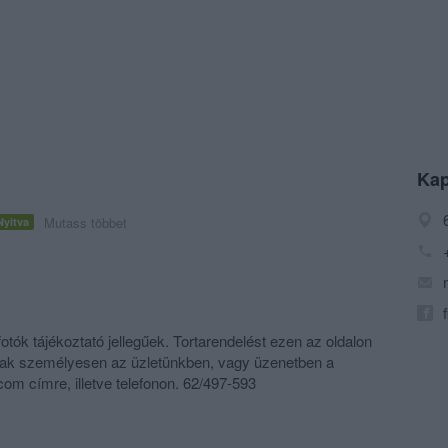
Kap
Mutass többet
Nyitva
fotók tájékoztató jellegűek. Tortarendelést ezen az oldalon
sak személyesen az üzletünkben, vagy üzenetben a
m címre, illetve telefonon. 62/497-593