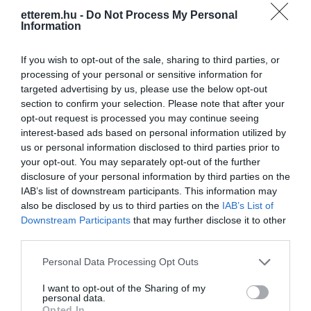
különleges zenék által életre keltett tér,
etterem.hu -
Do Not Process My Personal
ahol bekeretezheted a múltat, és
Information
festhetsz saját jövőt. Ahol friss kávé
Kapcsolat
illatára ébredsz egy szendergő álomból,
If you wish to opt-out of the sale, sharing to third parties, or
4025 Debrecen, Simonffy utca 1/C.
pálinkába temeted a szomorúságot, és
processing of your personal or sensitive information for
táncra perdítenek az élet pezsgő
targeted advertising by us, please use the below opt-out
+36 52 747 604
buborékai. Ahol a szívedet megpendíti
section to confirm your selection. Please note that after your
bisztrobar@gmail.com
vagy épp új ritmusra dobbantja egy
opt-out request is processed you may continue seeing
dallam. Ahol a barátság, szerelem
interest-based ads based on personal information utilized by
www.fb.com/bisztrobar
lángot gyújt, vagy épp elfújja
us or personal information disclosed to third parties prior to
születésének megünneplésekor. Itt a
your opt-out. You may separately opt-out of the further
változások vízesésében is önmagad
disclosure of your personal information by third parties on the
maradhatsz, és érezheted, ahogy
IAB’s list of downstream participants. This information may
megáll a tovaröppenő idő. Itt kezdődik a
also be disclosed by us to third parties on the
IAB’s List of
Bisztró Bár története. A jelenből jött, és
Downstream Participants
that may further disclose it to other
oda is tart. És ennek a történetnek te is
third parties.
a része vagy.
Please note that this website/app uses one or more Google
Personal Data Processing Opt Outs
Probléma jelentése
Te vagy a tulajdonos?
services and may gather and store information including but
not limited to your visit or usage behaviour. You may click to
I want to opt-out of the Sharing of my
personal data.
grant or deny consent to Google and its third-party tags to
Opted In