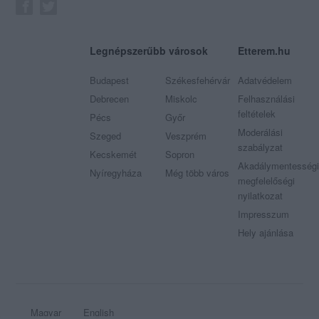
Legnépszerűbb városok
Etterem.hu
Budapest
Székesfehérvár
Adatvédelem
Debrecen
Miskolc
Felhasználási
feltételek
Pécs
Győr
Moderálási
Szeged
Veszprém
szabályzat
Kecskemét
Sopron
Akadálymentességi
Nyíregyháza
Még több város
megfelelőségi
nyilatkozat
Impresszum
Hely ajánlása
Magyar
English