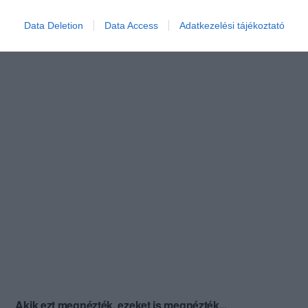
Data Deletion
Data Access
Adatkezelési tájékoztató
Akik ezt megnézték, ezeket is megnézték...