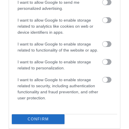
I want to allow Google to send me
5
2
5.0
personalized advertising.
4
0
I want to allow Google to enable storage
3
0
related to analytics like cookies on web or
2
0
device identifiers in apps.
1
0
I want to allow Google to enable storage
Összesen 2
related to functionality of the website or app.
I want to allow Google to enable storage
related to personalization.
I want to allow Google to enable storage
related to security, including authentication
functionality and fraud prevention, and other
user protection.
CONFIRM
Értékelem