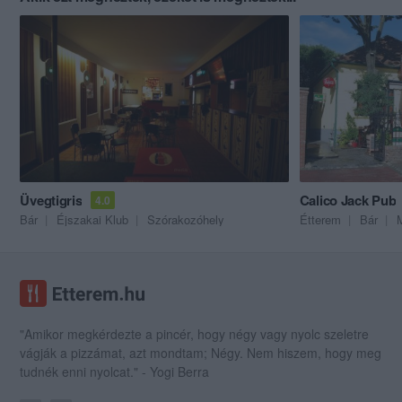
Üvegtigris
Calico Jack Pub
4.0
Bár
Éjszakai Klub
Szórakozóhely
Étterem
Bár
"Amikor megkérdezte a pincér, hogy négy vagy nyolc szeletre
vágják a pizzámat, azt mondtam; Négy. Nem hiszem, hogy meg
tudnék enni nyolcat." - Yogi Berra