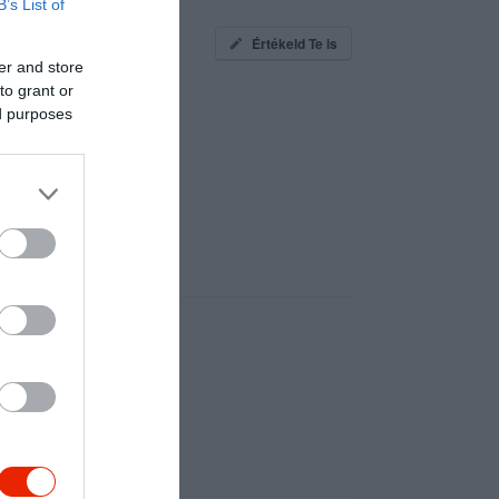
B’s List of
Értékeld Te is
er and store
to grant or
ed purposes