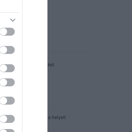
nd nélkül kiszolgálják őket
ulat, jó zene. Ajánlom a helyet!