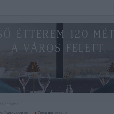
11 Értékelés
hi György utca 38.
Zárva ma 15:00-ig