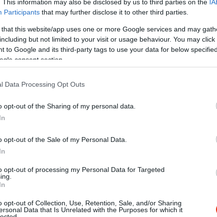
. This information may also be disclosed by us to third parties on the
IA
Participants
that may further disclose it to other third parties.
 that this website/app uses one or more Google services and may gath
including but not limited to your visit or usage behaviour. You may click 
 to Google and its third-party tags to use your data for below specifi
ogle consent section.
l Data Processing Opt Outs
o opt-out of the Sharing of my personal data.
In
o opt-out of the Sale of my Personal Data.
árak, isteni gyros és pizza! van csocsó, és darts is.
In
to opt-out of processing my Personal Data for Targeted
ing.
In
o opt-out of Collection, Use, Retention, Sale, and/or Sharing
ersonal Data that Is Unrelated with the Purposes for which it
lected.