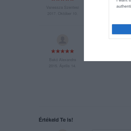
authenti
Vanessza Szentesi
2017. Október 10.
Mindenki kedves és
Bakó Alexandra
2015. Április 14.
Értékeld Te is!