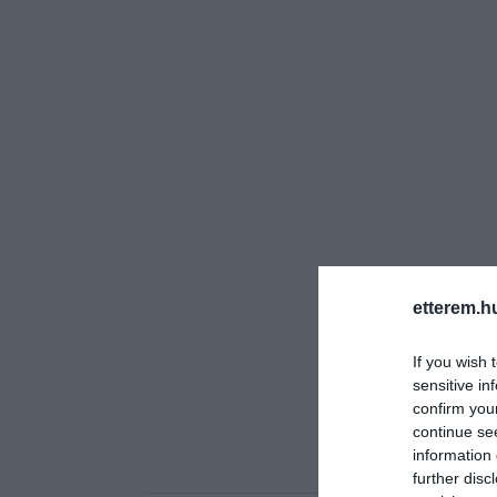
etterem.h
If you wish 
sensitive in
confirm you
continue se
information 
further disc