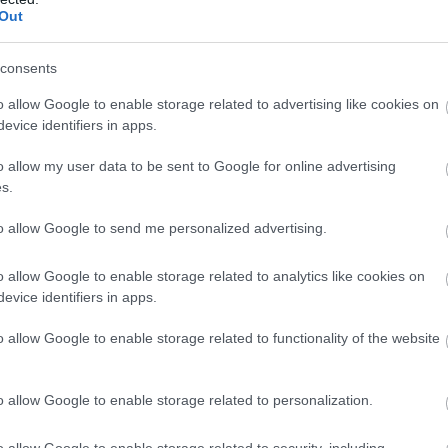
Out
ly!!!
consents
o allow Google to enable storage related to advertising like cookies on
evice identifiers in apps.
o allow my user data to be sent to Google for online advertising
s.
tizenévesekkel akik még be se töltötték a 18.at és a pultosok go
to allow Google to send me personalized advertising.
ntettem is kiskorúak kiszolgálása alkoholos itallal!!!!!!!!!!!!!!
o allow Google to enable storage related to analytics like cookies on
evice identifiers in apps.
o allow Google to enable storage related to functionality of the website
ssan egy éve járok oda szinte minden nap ott vagyok. Nagy hang
o allow Google to enable storage related to personalization.
o allow Google to enable storage related to security, including