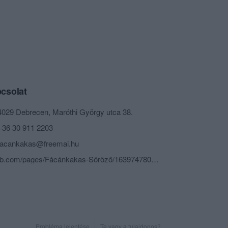
csolat
4029 Debrecen, Maróthi György utca 38.
+36 30 911 2203
facankakas@freemai.hu
fb.com/pages/Fácánkakas-Söröző/163974780311899
Probléma jelentése
Te vagy a tulajdonos?