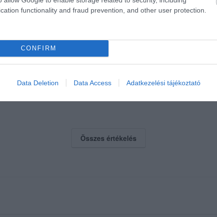
cation functionality and fraud prevention, and other user protection.
CONFIRM
 segítőkész, jó a hangulat!
Data Deletion
Data Access
Adatkezelési tájékoztató
Összes értékelés