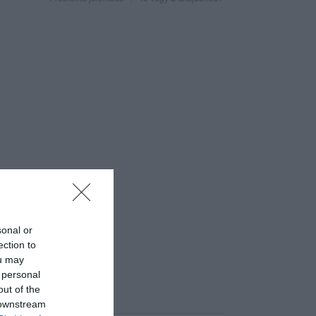
sonal or
ection to
ou may
 personal
out of the
 downstream