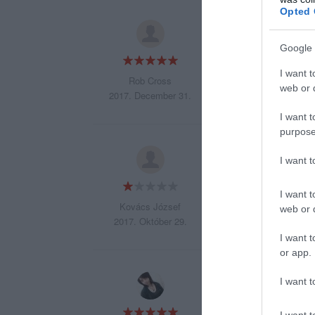
Opted 
A létező legjobb he
Google 
I want t
Rob Cross
web or d
2017. December 31.
I want t
purpose
tele van idegesítő 
I want 
felháborító már jele
I want t
Kovács József
web or d
2017. Október 29.
I want t
or app.
Nagyon jó hely, la
I want t
I want t