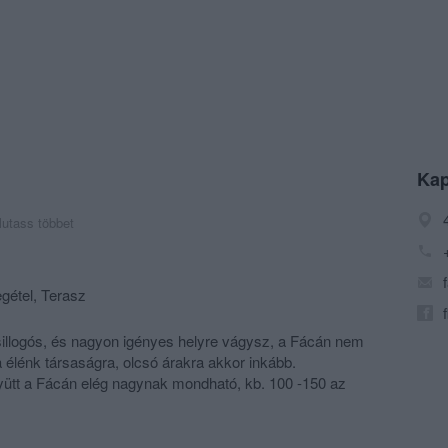
Kap
utass többet
gétel, Terasz
illogós, és nagyon igényes helyre vágysz, a Fácán nem
a élénk társaságra, olcsó árakra akkor inkább.
yütt a Fácán elég nagynak mondható, kb. 100 -150 az