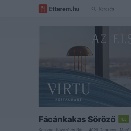
Keresés
Fácánkakas Söröző
4.5
Kocsma
,
Kávézó
és
Bár
4029
Debrecen
,
Marót