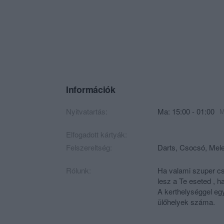
Információk
Nyitvatartás:
Ma: 15:00 - 01:00
M
Elfogadott kártyák:
Felszereltség:
Darts, Csocsó, Mele
Rólunk:
Ha valami szuper cs
lesz a Te eseted , h
A kerthelységgel eg
ülőhelyek száma.