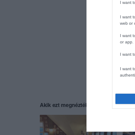
I want 
I want t
web or d
I want t
or app.
I want t
I want t
authenti
Akik ezt megnézték, ezeket is megnézt