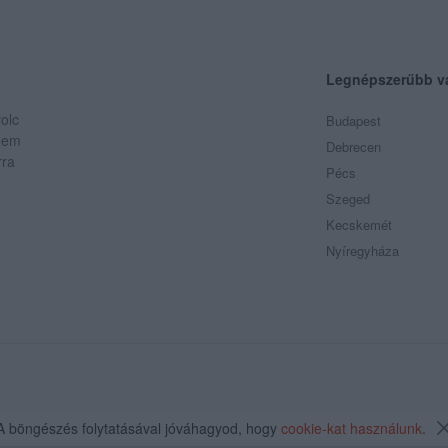
Legnépszerűbb v
olc
Budapest
 Nem
Debrecen
rra
Pécs
Szeged
Kecskemét
Nyíregyháza
A böngészés folytatásával jóváhagyod, hogy
cookie-kat használunk
.