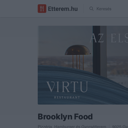
Keresés
Brooklyn Food
Pizzéria
,
Hamburger
és
Gyorsétterem
9025
Gy