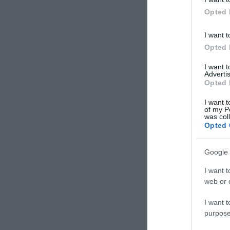
Opted 
I want t
Opted 
I want 
Advertis
Opted 
I want t
of my P
was col
Opted 
Google 
I want t
web or d
I want t
purpose