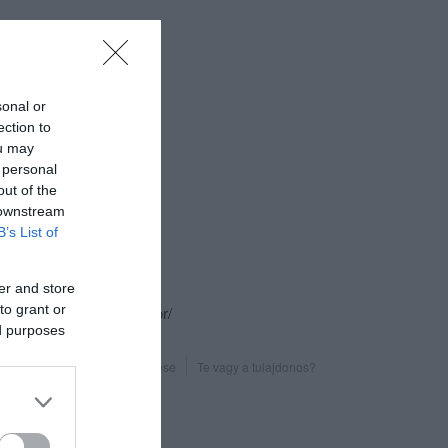
sonal or
ection to
ou may
 personal
csolat
out of the
 downstream
9025 Győr, Liget utca 2.
B’s List of
+36 30 374 4766
https://brooklynfood.hu/
er and store
to grant or
fb.com/BrooklynFoodGyor/
ed purposes
Probléma jelentése
Te vagy a tulajdonos?