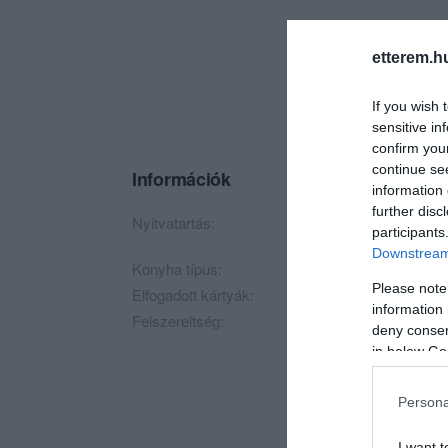
etterem.h
If you wish 
sensitive in
confirm you
continue se
Információk
information 
further disc
Nyitvatartás:
Ma: 09:00 - 22:00
M
participants
Downstream 
Konyha típus:
Pizzéria
,
Hamburge
Please note
Elfogadott kártyák:
OTP SZÉP kártya, M
information 
Felszereltség:
Melegétel
deny consent
in below Go
Persona
I want t