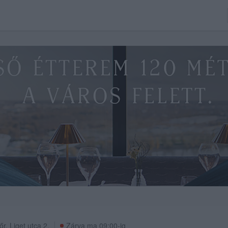
őr
,
Liget utca 2.
Zárva ma 09:00-ig