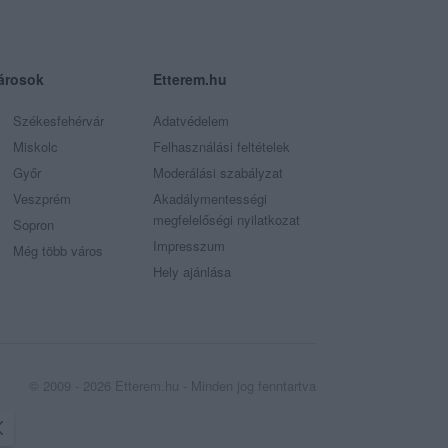
árosok
Etterem.hu
Székesfehérvár
Adatvédelem
Miskolc
Felhasználási feltételek
Győr
Moderálási szabályzat
Veszprém
Akadálymentességi
megfelelőségi nyilatkozat
Sopron
Impresszum
Még több város
Hely ajánlása
© 2009 - 2026 Etterem.hu - Minden jog fenntartva