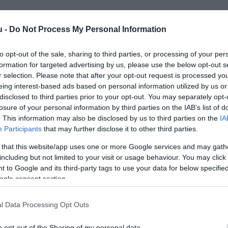
u -
Do Not Process My Personal Information
to opt-out of the sale, sharing to third parties, or processing of your per
formation for targeted advertising by us, please use the below opt-out s
r selection. Please note that after your opt-out request is processed y
eing interest-based ads based on personal information utilized by us or
Kap
disclosed to third parties prior to your opt-out. You may separately opt-
losure of your personal information by third parties on the IAB’s list of
utass többet
. This information may also be disclosed by us to third parties on the
IA
Participants
that may further disclose it to other third parties.
r
,
Gyorsétterem
 that this website/app uses one or more Google services and may gath
KB SZÉP kártya, K&H SZÉP kártya, Erzsébet utalvány
including but not limited to your visit or usage behaviour. You may click 
 to Google and its third-party tags to use your data for below specifi
ogle consent section.
l Data Processing Opt Outs
o opt-out of the Sharing of my personal data.