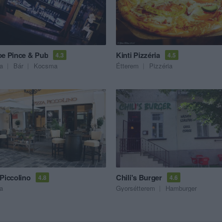
oe Pince & Pub
Kinti Pizzéria
4.3
4.5
ia
Bár
Kocsma
Étterem
Pizzéria
Piccolino
Chili's Burger
4.8
4.6
ia
Gyorsétterem
Hamburger