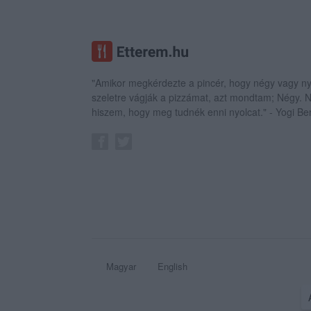
"Amikor megkérdezte a pincér, hogy négy vagy ny
szeletre vágják a pizzámat, azt mondtam; Négy.
hiszem, hogy meg tudnék enni nyolcat." - Yogi Be
Magyar
English