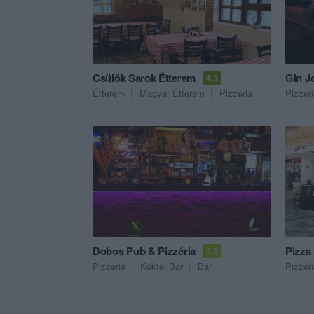
Csülök Sarok Étterem
Gin J
4.3
Étterem
Magyar Étterem
Pizzéria
Pizzér
Dobos Pub & Pizzéria
Pizza 
3.9
Pizzéria
Koktél Bár
Bár
Pizzér