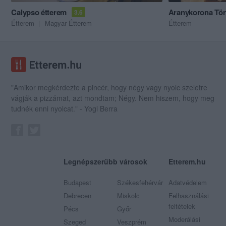
Calypso étterem
Aranykorona Tör
3.6
Étterem
Magyar Étterem
Étterem
"Amikor megkérdezte a pincér, hogy négy vagy nyolc szeletre
vágják a pizzámat, azt mondtam; Négy. Nem hiszem, hogy meg
tudnék enni nyolcat." - Yogi Berra
Legnépszerűbb városok
Etterem.hu
Budapest
Székesfehérvár
Adatvédelem
Debrecen
Miskolc
Felhasználási
feltételek
Pécs
Győr
Moderálási
Szeged
Veszprém