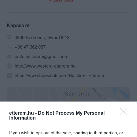
hangulattal fogadjuk vendégeinket.
Kapcsolat
3900 Szerencs, Gyár Út 13.
+36 47 362 087
buffaloetterem@gmail.com
http://www.western-etterem.hu
https://www.facebook.com/BuffaloBillEtterem
etterem.hu -
Do Not Process My Personal
Information
If you wish to opt-out of the sale, sharing to third parties, or
Probléma jelentése