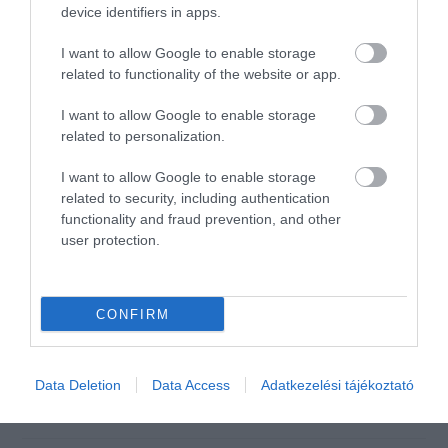
device identifiers in apps.
hőségben se, 5 ezer forintos
egyéb fogyasztás mellett se.
I want to allow Google to enable storage
Savanyú, gyanakvó, alattomos
related to functionality of the website or app.
tekintetű személyzet, a
fentiekkel összhangban.
I want to allow Google to enable storage
Kétszer voltam itt, először és
related to personalization.
utoljára.
I want to allow Google to enable storage
Jelentés
related to security, including authentication
functionality and fraud prevention, and other
user protection.
A környék legjobb étterme!!
Próbálja ki mindenki!
CONFIRM
Jelentés
Balogh Sándor
2019. Augusztus 17.
Data Deletion
Data Access
Adatkezelési tájékoztató