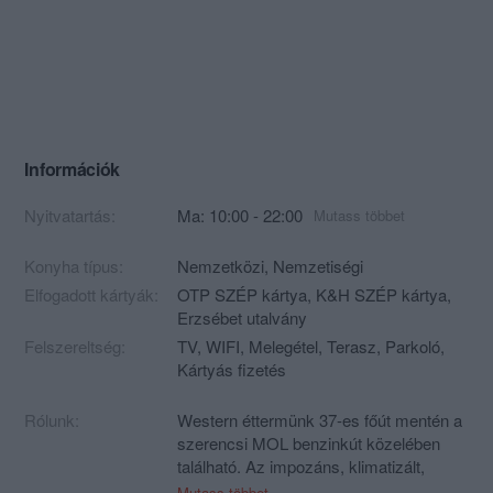
Információk
Nyitvatartás:
Ma: 10:00 - 22:00
Mutass többet
Konyha típus:
Nemzetközi
,
Nemzetiségi
Elfogadott kártyák:
OTP SZÉP kártya, K&H SZÉP kártya,
Erzsébet utalvány
Felszereltség:
TV, WIFI, Melegétel, Terasz, Parkoló,
Kártyás fizetés
Rólunk:
Western éttermünk 37-es főút mentén a
szerencsi MOL benzinkút közelében
található. Az impozáns, klimatizált,
kétszintes épületben igazi Vadnyugati
Mutass többet