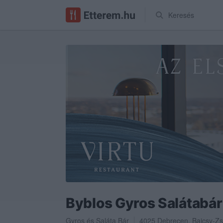
Keresés
Byblos Gyros Salátabár
Gyros
és
Saláta Bár
4025
Debrecen
,
Bajcsy-Zs