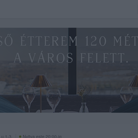
.u.1-3.
Nyitva este 20:00-ig