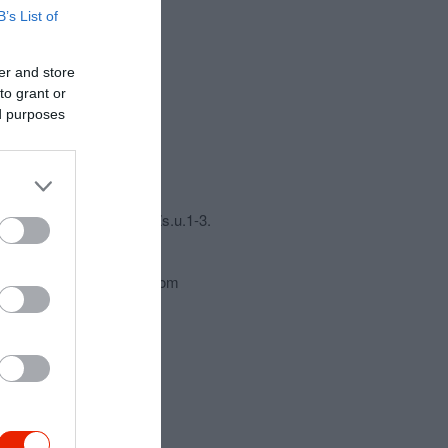
B’s List of
er and store
to grant or
ed purposes
csolat
4025 Debrecen, Bajcsy-Zs.u.1-3.
+36 52 412 203
gyros.salatabar@gmail.com
https://byblosgyros.hu/
fb.com/Byblos.gyros/