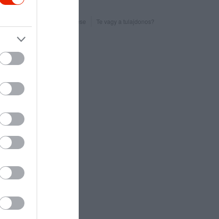
Probléma jelentése
Te vagy a tulajdonos?