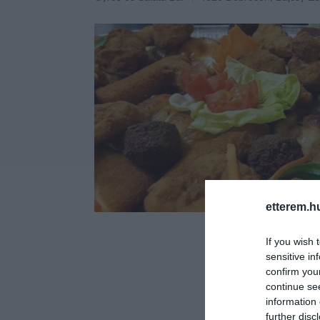
etterem.h
If you wish 
sensitive in
confirm you
continue se
information 
further disc