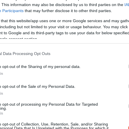
. This information may also be disclosed by us to third parties on the
IA
Participants
that may further disclose it to other third parties.
 that this website/app uses one or more Google services and may gath
including but not limited to your visit or usage behaviour. You may click 
 to Google and its third-party tags to use your data for below specifi
ogle consent section.
Kap
l Data Processing Opt Outs
Mutass többet
Nyitva
o opt-out of the Sharing of my personal data.
In
g
KB SZÉP kártya, K&H SZÉP kártya, Erzsébet utalvány
o opt-out of the Sale of my Personal Data.
izetés
In
to opt-out of processing my Personal Data for Targeted
ban,
ing.
nk
In
 frissen sültekkel,rántott-párolt
kkal,gyrossal,hamburgerrel
o opt-out of Collection, Use, Retention, Sale, and/or Sharing
ersonal Data that Is Unrelated with the Purposes for which it