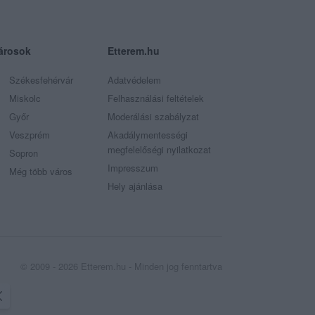
árosok
Etterem.hu
Székesfehérvár
Adatvédelem
Miskolc
Felhasználási feltételek
Győr
Moderálási szabályzat
Veszprém
Akadálymentességi
megfelelőségi nyilatkozat
Sopron
Impresszum
Még több város
Hely ajánlása
© 2009 - 2026 Etterem.hu - Minden jog fenntartva