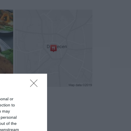
sonal or
ection to
ou may
 personal
out of the
 downstream