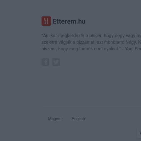
"Amikor megkérdezte a pincér, hogy négy vagy ny
szeletre vágják a pizzámat, azt mondtam; Négy.
hiszem, hogy meg tudnék enni nyolcat." - Yogi Be
Magyar
English