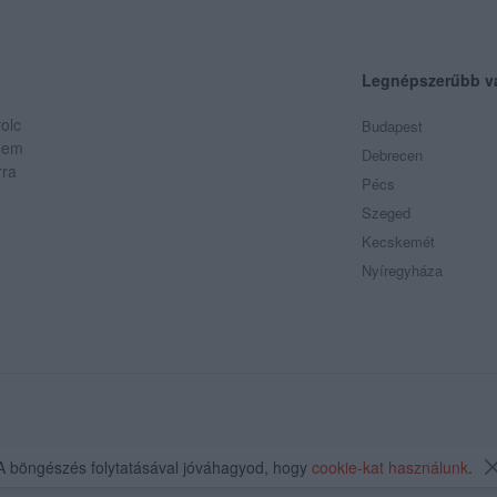
Legnépszerűbb v
olc
Budapest
 Nem
Debrecen
rra
Pécs
Szeged
Kecskemét
Nyíregyháza
A böngészés folytatásával jóváhagyod, hogy
cookie-kat használunk
.