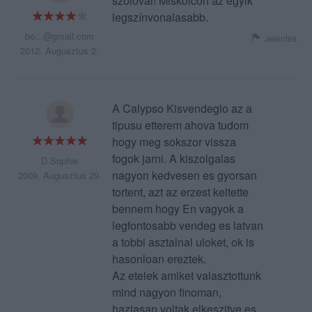
szólóval! Miskolcon az egyik
legszínvonalasabb.
bo...@gmail.com
Jelentés
2012. Augusztus 2.
A Calypso Kisvendeglo az a
tipusu etterem ahova tudom
hogy meg sokszor vissza
fogok jarni. A kiszolgalas
D Sophie
nagyon kedvesen es gyorsan
2009. Augusztus 29.
tortent, azt az erzest keltette
bennem hogy En vagyok a
legfontosabb vendeg es latvan
a tobbi asztalnal uloket, ok is
hasonloan ereztek.
Az etelek amiket valasztottunk
mind nagyon finoman,
haziasan voltak elkeszitve es