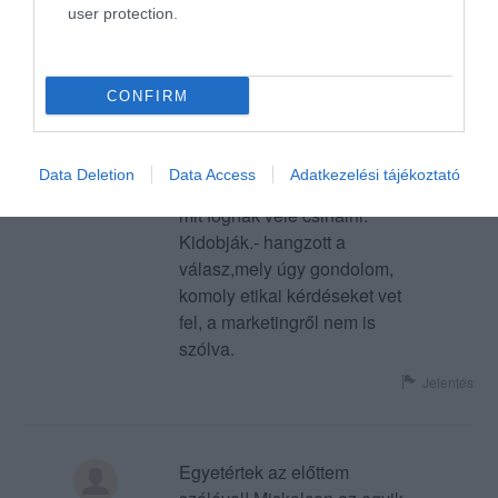
Sok étteremben jártam
user protection.
már,külföldön és
Magyarországon egyaránt,de
ilyen esettel még nem
S A
CONFIRM
találkoztam. A főételem 2/3-
2016. Február 11.
ával nem boldogultam, így
kértem elvitelre,azt mondták
Data Deletion
Data Access
Adatkezelési tájékoztató
nem lehet. Kérdeztem,hogy
mit fognak vele csinálni.
Kidobják.- hangzott a
válasz,mely úgy gondolom,
komoly etikai kérdéseket vet
fel, a marketingről nem is
szólva.
Jelentés
Egyetértek az előttem