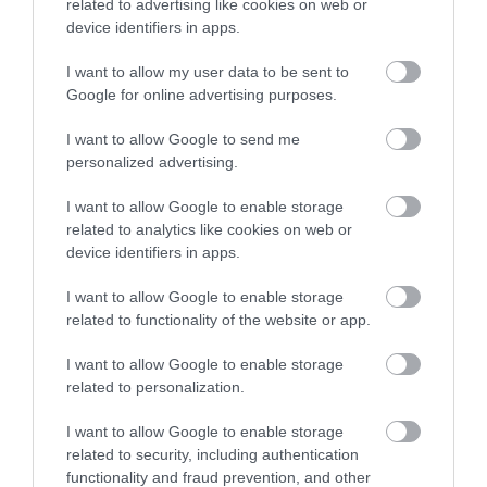
ami megmaradt azt be
related to advertising like cookies on web or
csomagolják számunkra vagy
device identifiers in apps.
barátainknak és azt haza
I want to allow my user data to be sent to
vigyük. Mellettünk levő
Google for online advertising purposes.
asztalnál is ezt láttam.
I want to allow Google to send me
A kiszolgálás mindig kedves
personalized advertising.
és előzékeny!
I want to allow Google to enable storage
related to analytics like cookies on web or
Az éttermet könnyű elérni
device identifiers in apps.
1) villamossal - rögtön a
Városház téri villamos
I want to allow Google to enable storage
megállónál található vagy
related to functionality of the website or app.
2) autóval - parkolni a tér
I want to allow Google to enable storage
másik oldalán egyszerű.
related to personalization.
Jelentés
I want to allow Google to enable storage
related to security, including authentication
functionality and fraud prevention, and other