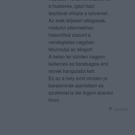
a husleves, igazi hazi
tesztaval ellopta a szivemet.
Az arak teljesen atlagosak,
miskolci ettermekhez
hasonlitva viszont a
vendeglatas nagyban
felulmulja az atlagot!
A belso ter szinten nagyon
kellemes es baratsagos ami
remek hangulatot kelt.
Ez az a hely amit minden jo
baratomnak ajanlottam es
szuleimet is ide fogom ezentul
hivni.
Jelentés