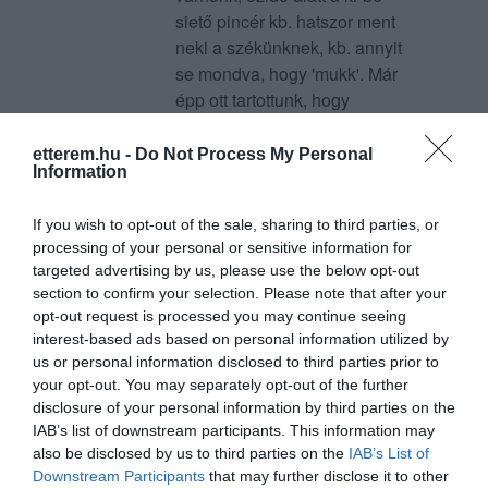
siető pincér kb. hatszor ment
neki a székünknek, kb. annyit
se mondva, hogy 'mukk'. Már
épp ott tartottunk, hogy
elmegyünk, amikor
megérkezett az ebéd, ami nem
etterem.hu -
Do Not Process My Personal
Information
volt rossz, különösebben jó
sem. Amikor befejeztük sokáig
If you wish to opt-out of the sale, sharing to third parties, or
vártunk, hogy elvigyék a
processing of your personal or sensitive information for
tányért, azt, hogy kérnénk-e
targeted advertising by us, please use the below opt-out
desszertet, kávét meg sem
section to confirm your selection. Please note that after your
kérdezték. Hát, mi biztos, nem
opt-out request is processed you may continue seeing
megyünk többet oda, de nem
interest-based ads based on personal information utilized by
is ajánlom senkinek.
us or personal information disclosed to third parties prior to
your opt-out. You may separately opt-out of the further
Jelentés
disclosure of your personal information by third parties on the
IAB’s list of downstream participants. This information may
also be disclosed by us to third parties on the
IAB’s List of
Downstream Participants
that may further disclose it to other
Miskolcon a kedvenc