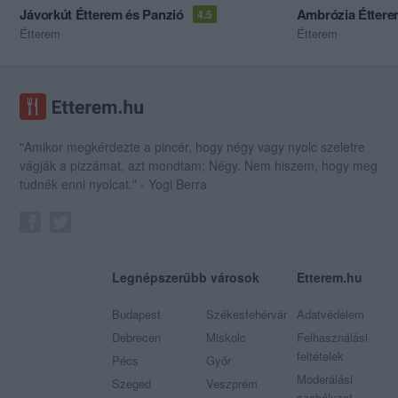
Jávorkút Étterem és Panzió
Ambrózia Éttere
4.5
Étterem
Étterem
"Amikor megkérdezte a pincér, hogy négy vagy nyolc szeletre
vágják a pizzámat, azt mondtam; Négy. Nem hiszem, hogy meg
tudnék enni nyolcat." - Yogi Berra
Legnépszerűbb városok
Etterem.hu
Budapest
Székesfehérvár
Adatvédelem
Debrecen
Miskolc
Felhasználási
feltételek
Pécs
Győr
Moderálási
Szeged
Veszprém
szabályzat