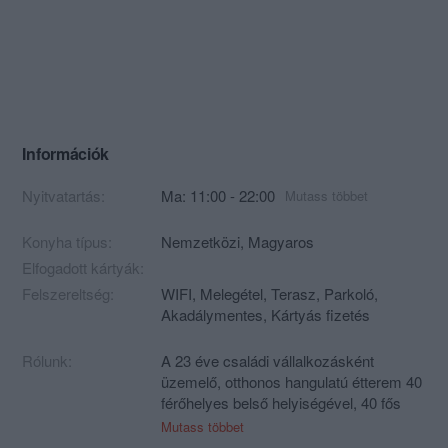
Információk
Nyitvatartás:
Ma: 11:00 - 22:00
Mutass többet
Konyha típus:
Nemzetközi
,
Magyaros
Elfogadott kártyák:
Felszereltség:
WIFI, Melegétel, Terasz, Parkoló,
Akadálymentes, Kártyás fizetés
Rólunk:
A 23 éve családi vállalkozásként
üzemelő, otthonos hangulatú étterem 40
férőhelyes belső helyiségével, 40 fős
szezonális teraszával, 50 személyes
Mutass többet
különtermével, valamint 20 fős új,