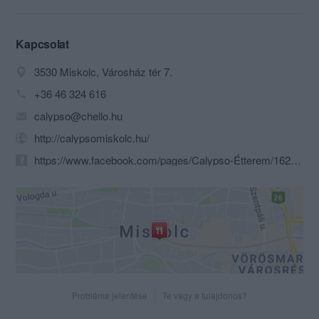
exkluzív rendezvénytermével várja régi
és új vendégeit.
Kapcsolat
3530 Miskolc, Városház tér 7.
+36 46 324 616
calypso@chello.hu
http://calypsomiskolc.hu/
https://www.facebook.com/pages/Calypso-Étterem/162398027149865?fref=ts
Probléma jelentése
Te vagy a tulajdonos?