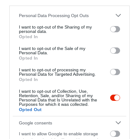
third parties.
éttermünk mert itt mindig
minőség vár minket.
Please note that this website/app uses one or more Google
Personal Data Processing Opt Outs
services and may gather and store information including but
V.A. Eszti
not limited to your visit or usage behaviour. You may click to
I want to opt-out of the Sharing of my
Legutóbb baráti vacsorán
2018. Szeptember 29.
personal data.
grant or deny consent to Google and its third-party tags to
vettünk részt és mint mindig
Opted In
use your data for below specified purposes in below Google
most is nagyon jól éreztük
consent section.
I want to opt-out of the Sale of my
magunkat és a vacsora
Personal Data.
mennyei volt. Ez az a hely
Opted In
Miskolcon ahol a minőség
I want to opt-out of processing my
örök már vagy 30 éve.
Personal Data for Targeted Advertising.
Opted In
Itt érezni hogy friss helyi és
I want to opt-out of Collection, Use,
minőségi termékeket
Retention, Sale, and/or Sharing of my
Personal Data that Is Unrelated with the
használnak a konyhán. Ez
Purposes for which it was collected.
igazi gasztro élményt teremt.
Opted Out
Google consents
Az adagok óriásiak de még
sosem jelentett gondot hogy
I want to allow Google to enable storage