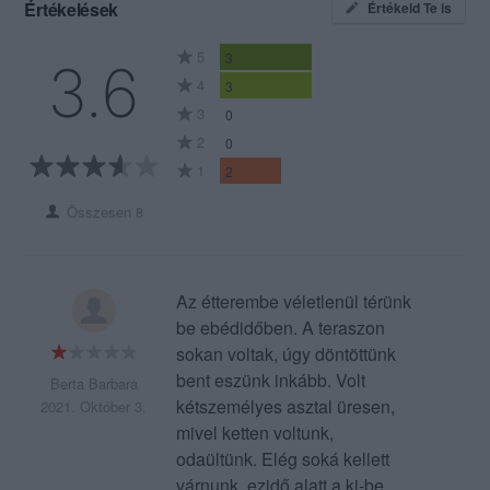
Értékelések
Értékeld Te is
5
3
3.6
4
3
3
0
2
0
1
2
Összesen 8
Az étterembe véletlenül térünk
be ebédidőben. A teraszon
sokan voltak, úgy döntöttünk
bent eszünk inkább. Volt
Berta Barbara
kétszemélyes asztal üresen,
2021. Október 3.
mivel ketten voltunk,
odaültünk. Elég soká kellett
várnunk, ezidő alatt a ki-be