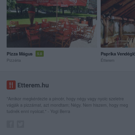
Pizza Mágus
Paprika Vendégl
5.0
Pizzéria
Étterem
"Amikor megkérdezte a pincér, hogy négy vagy nyolc szeletre
vágják a pizzámat, azt mondtam; Négy. Nem hiszem, hogy meg
tudnék enni nyolcat." - Yogi Berra