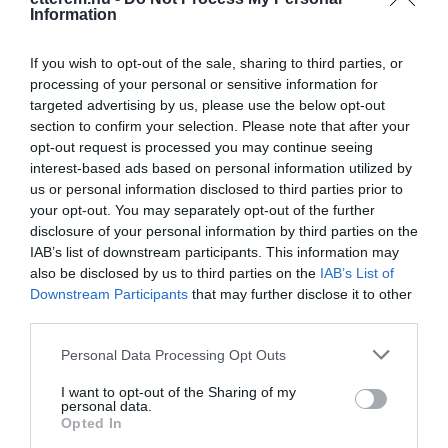
Information
If you wish to opt-out of the sale, sharing to third parties, or
processing of your personal or sensitive information for
targeted advertising by us, please use the below opt-out
section to confirm your selection. Please note that after your
opt-out request is processed you may continue seeing
interest-based ads based on personal information utilized by
us or personal information disclosed to third parties prior to
your opt-out. You may separately opt-out of the further
disclosure of your personal information by third parties on the
IAB’s list of downstream participants. This information may
also be disclosed by us to third parties on the
IAB’s List of
Downstream Participants
that may further disclose it to other
Értékelések
Értékeld Te is
third parties.
5
6
Please note that this website/app uses one or more Google
4.7
Personal Data Processing Opt Outs
services and may gather and store information including but
4
0
not limited to your visit or usage behaviour. You may click to
I want to opt-out of the Sharing of my
3
1
personal data.
grant or deny consent to Google and its third-party tags to
Opted In
2
0
use your data for below specified purposes in below Google