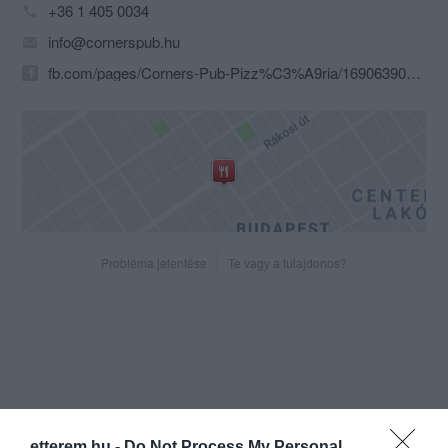
+36 1 405 0034
info@cornerspub.hu
fb.com/pages/Corners-Pub-Pizz%C3%A9ria/169063903110071?sk=info
Probléma jelentése
Te vagy a tulajdonos?
etterem.hu -
Do Not Process My Personal