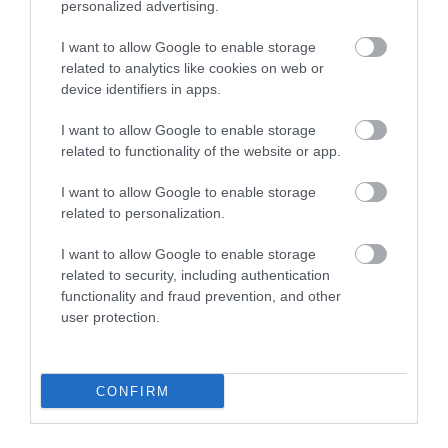
personalized advertising.
kedvesek, legutóbb előételnek
egy mozzerellás-
I want to allow Google to enable storage
paradicsomos, illetve a rántott
related to analytics like cookies on web or
device identifiers in apps.
gombás fogást készítették el,
az adag mennyiségileg, és
I want to allow Google to enable storage
minőségileg is egy főételnek
related to functionality of the website or app.
felelt meg. Mindenkinek csak
ajánlani tudom.
I want to allow Google to enable storage
related to personalization.
Korrektek, sokat járunk
I want to allow Google to enable storage
hozzájuk, igazi hangulatos
related to security, including authentication
pub, kedves személyzettel.
functionality and fraud prevention, and other
Jelentés
user protection.
CONFIRM
Nagyon hangulatos pub,
kedves és figyelmes
felszolgálók! Az ételek nagyon