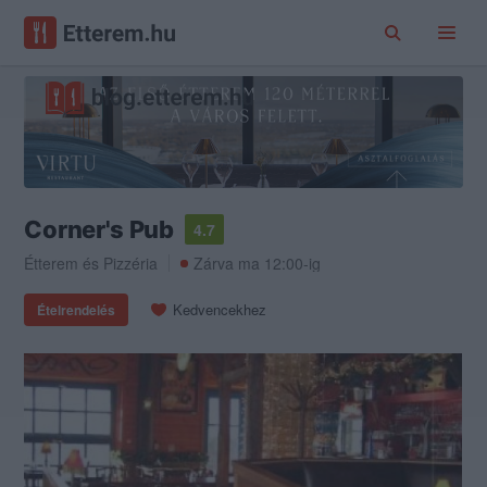
Corner's Pub
4.7
Étterem
és
Pizzéria
Zárva ma 12:00-ig
Kedvencekhez
Ételrendelés