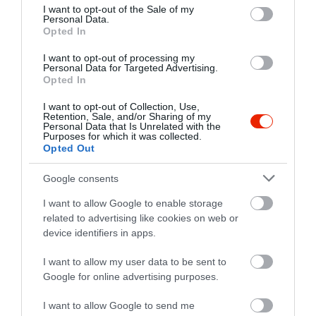
1
0
consent section.
I want to opt-out of the Sale of my
Personal Data.
Összesen 7
Opted In
I want to opt-out of processing my
Personal Data for Targeted Advertising.
Opted In
nem látom az óriási bécsi
szeletett az étlapon van még ?
I want to opt-out of Collection, Use,
Retention, Sale, and/or Sharing of my
Jelentés
Personal Data that Is Unrelated with the
Purposes for which it was collected.
Beatrix Nyulassy
Opted Out
2018. Július 26.
Google consents
I want to allow Google to enable storage
Számomra törzshelynek
related to advertising like cookies on web or
számít, gyakran étkezem a
device identifiers in apps.
pizzéria részén, ahol a
I want to allow my user data to be sent to
fennséges pizzákon kívül sok
g...@freemail.hu
Google for online advertising purposes.
más egyéb ételt is nagy
2012. Május 6.
gonddal készítenek, a
I want to allow Google to send me
felszolgálók figyelmesek,