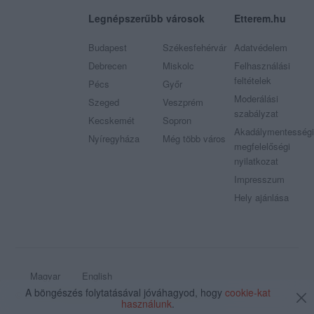
Legnépszerűbb városok
Etterem.hu
Budapest
Székesfehérvár
Adatvédelem
Debrecen
Miskolc
Felhasználási
feltételek
Pécs
Győr
Moderálási
Szeged
Veszprém
szabályzat
Kecskemét
Sopron
Akadálymentességi
Nyíregyháza
Még több város
megfelelőségi
nyilatkozat
Impresszum
Hely ajánlása
Magyar
English
A böngészés folytatásával jóváhagyod, hogy
cookie-kat
© 2009 - 2026 Etterem.hu - Minden jog fenntartva
használunk
.