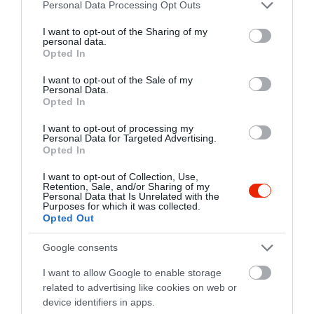
Please note that this website/app uses one or more Google
Personal Data Processing Opt Outs
services and may gather and store information including but
not limited to your visit or usage behaviour. You may click to
I want to opt-out of the Sharing of my
personal data.
grant or deny consent to Google and its third-party tags to
Opted In
use your data for below specified purposes in below Google
consent section.
I want to opt-out of the Sale of my
Personal Data.
Opted In
I want to opt-out of processing my
Personal Data for Targeted Advertising.
Opted In
I want to opt-out of Collection, Use,
Retention, Sale, and/or Sharing of my
Personal Data that Is Unrelated with the
Purposes for which it was collected.
Értékelések
Értékeld Te is
Opted Out
5
1
Google consents
5.0
4
0
I want to allow Google to enable storage
3
0
related to advertising like cookies on web or
2
0
device identifiers in apps.