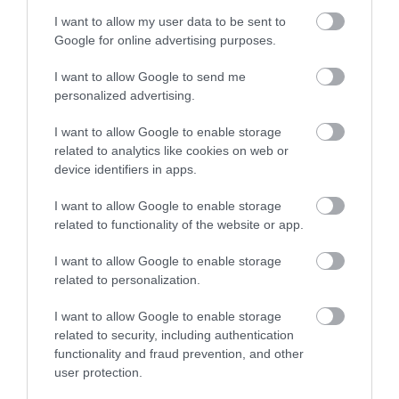
1
0
I want to allow my user data to be sent to
Összesen 1
Google for online advertising purposes.
I want to allow Google to send me
personalized advertising.
Kedves, figyelmes kiszolgálás,
ill. rendelésfelvétel, a torta
I want to allow Google to enable storage
related to analytics like cookies on web or
pedig mindenkinek nagyon
device identifiers in apps.
tetszett!! (és isteni volt a trüffel
g m
:) Köszönjük, Jó szívvel
2016. Március 16.
I want to allow Google to enable storage
ajánlom másoknak is. : )
related to functionality of the website or app.
Jelentés
I want to allow Google to enable storage
related to personalization.
I want to allow Google to enable storage
related to security, including authentication
Értékeld Te is!
functionality and fraud prevention, and other
user protection.