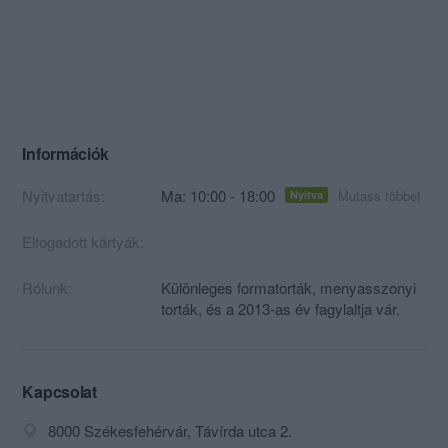
Információk
Nyitvatartás:
Ma: 10:00 - 18:00
Mutass többet
Nyitva
Elfogadott kártyák:
Rólunk:
Különleges formatorták, menyasszonyi
torták, és a 2013-as év fagylaltja vár.
Kapcsolat
8000 Székesfehérvár, Távírda utca 2.