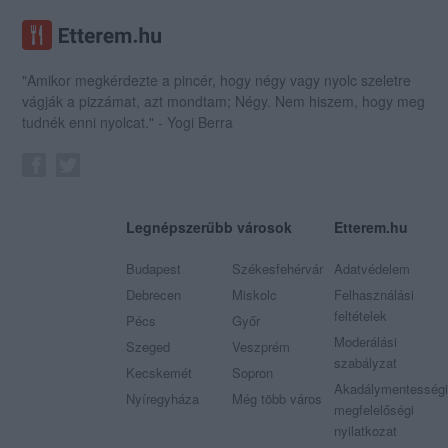
"Amikor megkérdezte a pincér, hogy négy vagy nyolc szeletre
vágják a pizzámat, azt mondtam; Négy. Nem hiszem, hogy meg
tudnék enni nyolcat." - Yogi Berra
Legnépszerűbb városok
Etterem.hu
Budapest
Székesfehérvár
Adatvédelem
Debrecen
Miskolc
Felhasználási
feltételek
Pécs
Győr
Moderálási
Szeged
Veszprém
szabályzat
Kecskemét
Sopron
Akadálymentességi
Nyíregyháza
Még több város
megfelelőségi
nyilatkozat