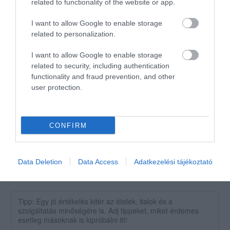
related to functionality of the website or app.
viselkedése kiábrándító volt! A
sütemény finom viszont a
Drozdik László
I want to allow Google to enable storage
jeges kávé pocsék,
2019. Július 20.
related to personalization.
(készítésének a fortélyait
tanulhatná a
I want to allow Google to enable storage
szabadidejében)sőt
related to security, including authentication
viselkedési és kiszolgàlási
functionality and fraud prevention, and other
user protection.
morált is! Kár ezért a
cukrászdáért!
Jelentés
CONFIRM
Data Deletion
Data Access
Adatkezelési tájékoztató
Értékeld Te is!