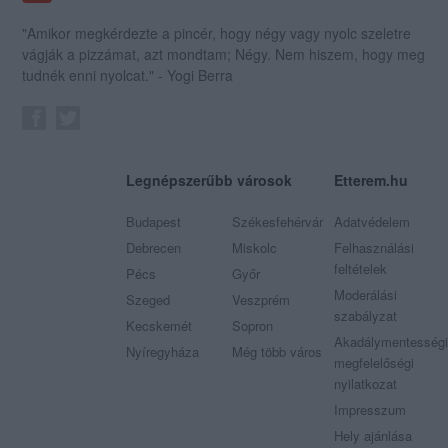
"Amikor megkérdezte a pincér, hogy négy vagy nyolc szeletre
vágják a pizzámat, azt mondtam; Négy. Nem hiszem, hogy meg
tudnék enni nyolcat." - Yogi Berra
Legnépszerűbb városok
Etterem.hu
Budapest
Székesfehérvár
Adatvédelem
Debrecen
Miskolc
Felhasználási
feltételek
Pécs
Győr
Moderálási
Szeged
Veszprém
szabályzat
Kecskemét
Sopron
Akadálymentességi
Nyíregyháza
Még több város
megfelelőségi
nyilatkozat
Impresszum
Hely ajánlása