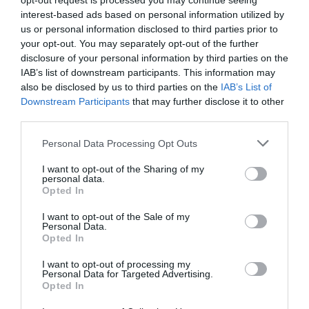
opt-out request is processed you may continue seeing
interest-based ads based on personal information utilized by
us or personal information disclosed to third parties prior to
your opt-out. You may separately opt-out of the further
disclosure of your personal information by third parties on the
IAB’s list of downstream participants. This information may
also be disclosed by us to third parties on the
IAB’s List of
Downstream Participants
that may further disclose it to other
third parties.
Please note that this website/app uses one or more Google
Personal Data Processing Opt Outs
services and may gather and store information including but
not limited to your visit or usage behaviour. You may click to
I want to opt-out of the Sharing of my
personal data.
grant or deny consent to Google and its third-party tags to
Opted In
use your data for below specified purposes in below Google
consent section.
I want to opt-out of the Sale of my
Personal Data.
Opted In
I want to opt-out of processing my
Personal Data for Targeted Advertising.
Értékelések
Értékeld Te is
Opted In