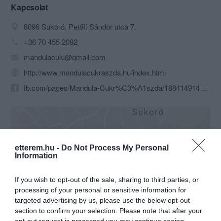
megtalálhatóak. Süteményeinket
Kapcsolat
helyben készítjük, így mindig a lehető
8096 Sukoró, Petőfi Sándor utca 7.
legfrissebb termékekkel tudjuk
kiszolgálni vendégeinket. Rendelésre
+36 70 455 2092
diabéteszes termékeket is készítünk
mandulacuki@gmail.com
cukorbetegek részére.
http://www.mandulacukraszda.hu/index.html
fb.com/pages/Mandula-Cukr%C3%A1szda/188414914538631
etterem.hu -
Do Not Process My Personal
Information
If you wish to opt-out of the sale, sharing to third parties, or
Probléma jelentése
Te vagy a tulajdonos?
processing of your personal or sensitive information for
targeted advertising by us, please use the below opt-out
section to confirm your selection. Please note that after your