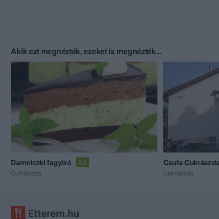
Akik ezt megnézték, ezeket is megnézték...
Damniczki fagyizó
Csuta Cukrászd
5.0
Cukrászda
Cukrászda