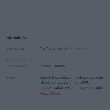
Információk
Nyitvatartás:
Ma: 10:00 - 20:00
Mutass többet
Elfogadott kártyák:
Felszereltség:
Terasz, Parkoló
Rólunk:
Sukoró központjában található családias
jellegű cukrászda, amely 2009.
augusztusában nyitotta meg kiskapuját.
Kínálatunkban a jól ismert, közkedvelt
Mutass többet
sütemények mellett torta- és
kávékülönlegességek, forró csokoládé,
valamint különböző frappék is