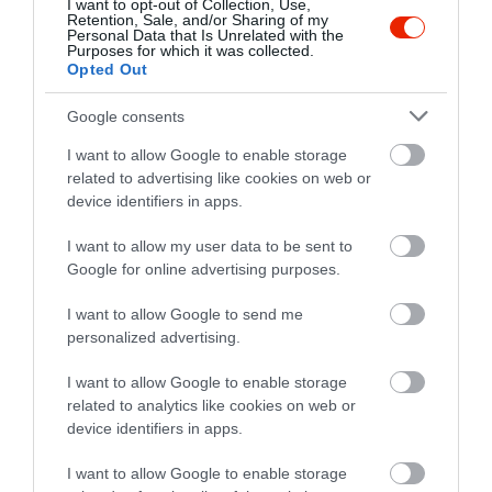
5
I want to opt-out of Collection, Use,
2
3.7
Retention, Sale, and/or Sharing of my
4
0
Personal Data that Is Unrelated with the
Purposes for which it was collected.
3
0
Opted Out
2
0
Google consents
1
1
I want to allow Google to enable storage
Összesen 3
related to advertising like cookies on web or
device identifiers in apps.
I want to allow my user data to be sent to
A legjobb hely! Évek óta
Google for online advertising purposes.
visszajárunk!
Jelentés
I want to allow Google to send me
Jakabné Júlia Éva
personalized advertising.
2019. Október 24.
I want to allow Google to enable storage
related to analytics like cookies on web or
device identifiers in apps.
A mai napon a személyzetből
a szökés hajú hölgy
I want to allow Google to enable storage