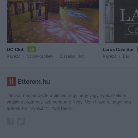
DC Club
Larus Cafe Bar
4.0
Kávézó
Szórakozóhely
Éjszakai Klub
Kávézó
Bár
"Amikor megkérdezte a pincér, hogy négy vagy nyolc szeletre
vágják a pizzámat, azt mondtam; Négy. Nem hiszem, hogy meg
tudnék enni nyolcat." - Yogi Berra