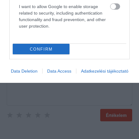
tölteni, de nem csak egy
I want to allow Google to enable storage
hétvégére. -Sanci
related to security, including authentication
Jelentés
functionality and fraud prevention, and other
user protection.
CONFIRM
Értékeld Te is!
Data Deletion
Data Access
Adatkezelési tájékoztató
Értékelem