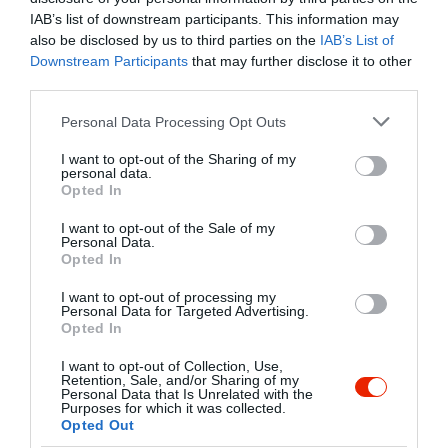
IAB’s list of downstream participants. This information may
Értékelések
Értékeld Te is
also be disclosed by us to third parties on the
IAB’s List of
Downstream Participants
that may further disclose it to other
5
2
4.3
third parties.
4
0
Please note that this website/app uses one or more Google
Personal Data Processing Opt Outs
3
1
services and may gather and store information including but
2
0
not limited to your visit or usage behaviour. You may click to
I want to opt-out of the Sharing of my
personal data.
1
grant or deny consent to Google and its third-party tags to
0
Opted In
use your data for below specified purposes in below Google
Összesen 3
consent section.
I want to opt-out of the Sale of my
Personal Data.
Opted In
Ez a Rózsa-diszkó nevű hely
I want to opt-out of processing my
Personal Data for Targeted Advertising.
egy igényesen, de szolidan
Opted In
felújított kétszintes épületben
I want to opt-out of Collection, Use,
kapott helyett. Kerthelyiséggel
Kis Sándor
Retention, Sale, and/or Sharing of my
(térkövezve, tehát mikor esik
Personal Data that Is Unrelated with the
2015. Február 1.
Purposes for which it was collected.
nincs Balatonsound-os
Opted Out
igénytelen sárdagonyázás),