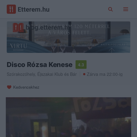
Disco Rózsa Kenese
4.3
Szórakozóhely
,
Éjszakai Klub
és
Bár
Zárva ma 22:00-ig
Kedvencekhez