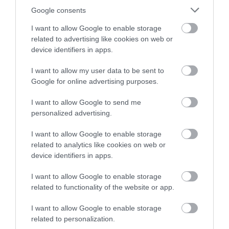
tetőterasszal, galériaszerűen
Google consents
kialakított második dance-
I want to allow Google to enable storage
floor-ral.
related to advertising like cookies on web or
Bent a már említett kétszintes
device identifiers in apps.
tánctér, lent is fent is tartozik
hozzá bárpult. Csajok a pult
I want to allow my user data to be sent to
Google for online advertising purposes.
mögött nem, hogy nem
flegmák, hanem egyenesen
I want to allow Google to send me
bájosak-aranyosak, kedvesek
personalized advertising.
a vendéggel. Ez így a pesti és
siófoki éjszakát megjárt
I want to allow Google to enable storage
veteránoknak egyenesen
related to analytics like cookies on web or
device identifiers in apps.
unikum, ezért és az egyedi és
megismételhetetlen milliőért,
I want to allow Google to enable storage
baráti italárakkal körítve, a
related to functionality of the website or app.
tavalyi -szokásos nyári
egyszeri alkalmi- görbe
I want to allow Google to enable storage
hétvégenket idén is ott fogjuk
related to personalization.