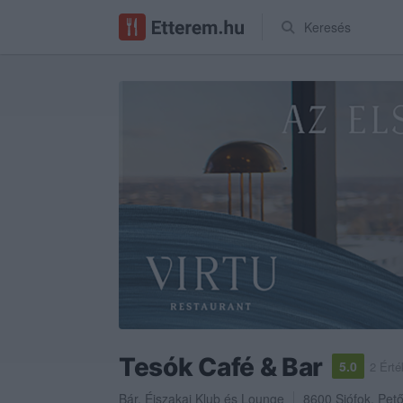
Keresés
Tesók Café & Bar
5.0
2 Érté
Bár
,
Éjszakai Klub
és
Lounge
8600
Siófok
,
Pető