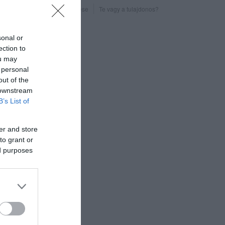
Probléma jelentése
Te vagy a tulajdonos?
sonal or
ection to
ou may
 personal
out of the
 downstream
B’s List of
er and store
to grant or
ed purposes