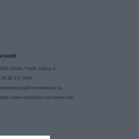
csolat
8600 Siófok, Petőfi sétány 4.
+36 20 317 3304
renegadepub@renegadepub.hu
https://www.facebook.com/tesokcafe