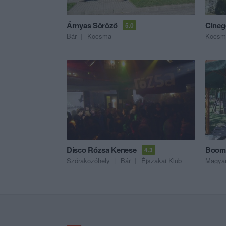
Árnyas Söröző
Cineg
5.0
Bár
Kocsma
Kocsm
Disco Rózsa Kenese
Boome
4.3
Szórakozóhely
Bár
Éjszakai Klub
Magyar