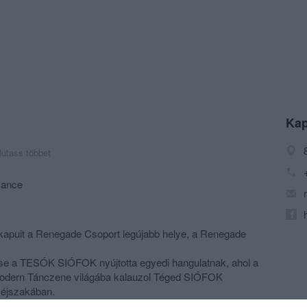
Kap
utass többet
Dance
kapuit a Renegade Csoport legújabb helye, a Renegade
ese a TESÓK SIÓFOK nyújtotta egyedi hangulatnak, ahol a
 Modern Tánczene világába kalauzol Téged SIÓFOK
i éjszakában.