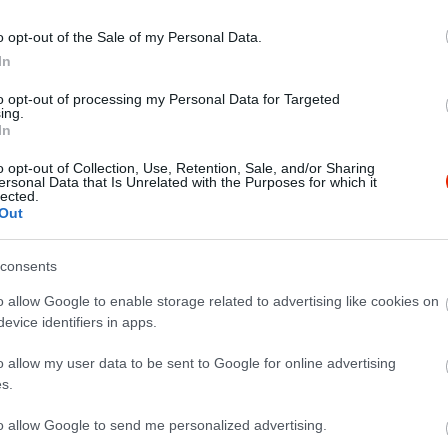
o opt-out of the Sale of my Personal Data.
In
to opt-out of processing my Personal Data for Targeted
ing.
In
o opt-out of Collection, Use, Retention, Sale, and/or Sharing
ersonal Data that Is Unrelated with the Purposes for which it
lected.
Out
consents
o allow Google to enable storage related to advertising like cookies on
evice identifiers in apps.
a helyet, és nem csalódtunk!!
ek kiszolgálás, egyedi koktélok, pipa füst, Danika tűz!! 5*
o allow my user data to be sent to Google for online advertising
s.
to allow Google to send me personalized advertising.