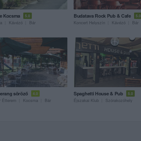
e Kocsma
Budatava Rock Pub & Cafe
5.0
5.0
a
Kávézó
Bár
Koncert Helyszín
Kávézó
Bár
rang söröző
Spaghetti House & Pub
4.0
5.0
 Étterem
Kocsma
Bár
Éjszakai Klub
Szórakozóhely