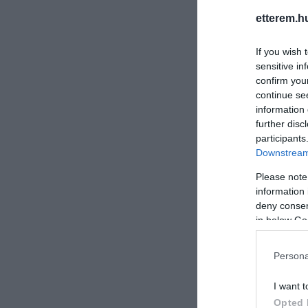
etterem.h
If you wish 
sensitive in
confirm you
continue se
information 
further disc
participants
Downstream 
Please note
information 
deny consent
in below Go
Persona
I want t
Opted 