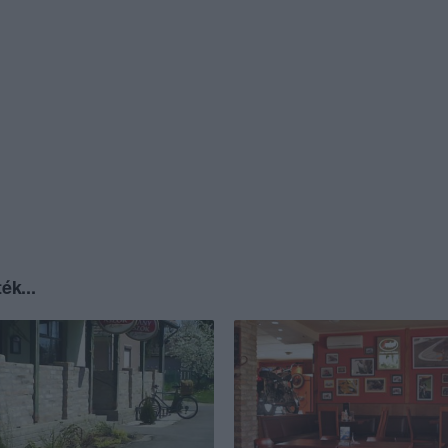
ék...