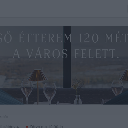
kelés
fi sétány 4.
Zárva ma 12:00-ig