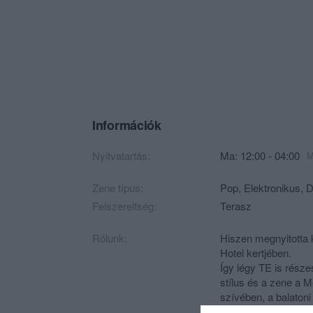
Információk
Nyitvatartás:
Ma: 12:00 - 04:00
M
Zene típus:
Pop, Elektronikus, 
Felszereltség:
Terasz
Rólunk:
Hiszen megnyitotta 
Hotel kertjében.
Így légy TE is rész
stílus és a zene a
szívében, a balaton